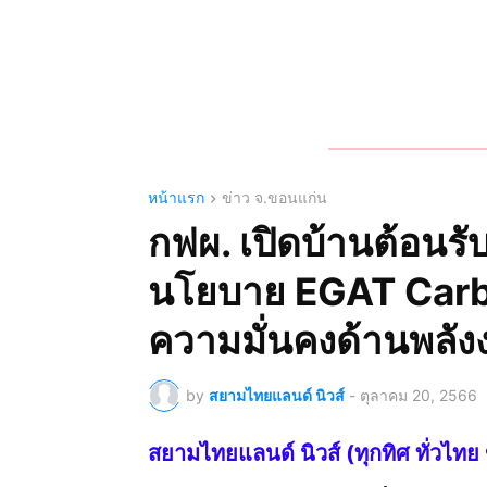
หน้าแรก
ข่าว จ.ขอนแก่น
กฟผ. เปิดบ้านต้อนรั
นโยบาย EGAT Carbon
ความมั่นคงด้านพลั
by
สยามไทยแลนด์ นิวส์
-
ตุลาคม 20, 2566
สยามไทยแลนด์ นิวส์ (ทุกทิศ ทั่ว