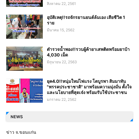
สิงหาคม 22, 2561
อุบัติเหตุ!!รถจักรยานยนต์ล้มเอง เสียชีวิต 1
ราย
มีนาคม 15, 2562
ตำรวจน้ำพอง!!รวบผู้ค้ายาเสพติดพร้อมยาบ้า
4,030 เม็ด
มิถุนายน 22, 2563
ยุค4.0!!หนุ่มใหม่ไฟแรง โตบูรพา สิมมาทัน
"พรรคประชาชาติ" มาพร้อมความมุ่งมั่น ตั้งใจ
และนโยบายที่สุดเจ๋ง พร้อมรับใช้ประชาชน
มกราคม 22, 2562
NEWS
ข่าว จ.ขอนแก่น