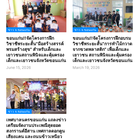
ข่าว จ.ขอนแก่น
ข่าว จ.ขอนแก่น
ขอนแก่น!!จัดโครงการฝึก
ขอนแก่น!!จัดโครงการฝึกอบรม
วิชาชีพระยะสั้น"มือสร้างสรรค์
วิชาชีพระยะสั้น"การทำไม้กวาด
พรมสร้างสุข" สำหรับเด็กและ
จากขวดพลาสติก" เพื่อเด็กและ
เยาวชนสถานพินิจและคุ้มครอง
เยาวชน สถานพินิจและคุ้มครอง
เด็กและเยาวชนจังหวัดขอนแก่น
เด็กและเยาวชนจังหวัดขอนแก่น
June 15, 2026
March 19, 2026
ข่าว จ.ขอนแก่น
เทศบาลนครขอนแก่น แถลงข่าว
เตรียมจัดงานประเพณีสุดยอด
สงกรานต์อีสาน เทศกาลดอกคูน
เสียงแคน และถนนข้าวเหนียว