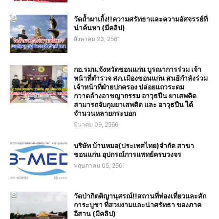
วัดถ้ำผาเกิ้ง!!ความศรัทธาและความอัศจรรย์ที่
น่าค้นหา (มีคลิป)
สิงหาคม 23, 2561
กอ.รมน.จังหวัดขอนแก่น บูรณาการร่วม เจ้า
หน้าที่ตำรวจ สภ.เมืองขอนแก่น สนธิกำลังร่วม
เจ้าหน้าที่ฝ่ายปกครอง ปล่อยแถวระดม
กวาดล้างอาชญากรรม อาวุธปืน ยาเสพติด
สามารถจับกุมยาเสพติด และ อาวุธปืน ได้
จำนวนหลายกระบอก
มีนาคม 09, 2566
บริษัท บ้านหมอ(ประเทศไทย)จำกัด สาขา
ขอนแก่น อุปกรณ์การแพทย์ครบวงจร
พฤษภาคม 05, 2561
วัดป่ากิตติญานุสรณ์!!สถานที่ท่องเที่ยวและสัก
การะบูชา ที่สวยงามและน่าศรัทธา ของภาค
อีสาน (มีคลิป)