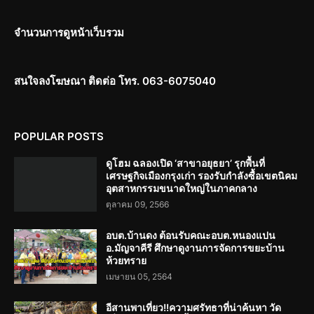
จำนวนการดูหน้าเว็บรวม
สนใจลงโฆษณา ติดต่อ โทร. 063-6075040
POPULAR POSTS
ดูโฮม ฉลองเปิด ‘สาขาอยุธยา’ รุกพื้นที่
เศรษฐกิจเมืองกรุงเก่า รองรับกำลังซื้อเขตนิคม
อุตสาหกรรมขนาดใหญ่ในภาคกลาง
ตุลาคม 09, 2566
อบต.บ้านดง ต้อนรับคณะอบต.หนองแปน
อ.มัญจาคีรี ศึกษาดูงานการจัดการขยะบ้าน
ห้วยทราย
เมษายน 05, 2564
อีสานพาเที่ยว!!ความศรัทธาที่น่าค้นหา วัด