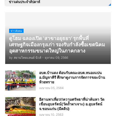
ข่าวเด่นประจำสัปดาห์
ข่าวสังคม
ดูโฮม ฉลองเปิด ‘สาขาอยุธยา’ รุกพื้นที่
เศรษฐกิจเมืองกรุงเก่า รองรับกำลังซื้อเขตนิคม
อุตสาหกรรมขนาดใหญ่ในภาคกลาง
by
สยามไทยแลนด์ นิวส์
-
ตุลาคม 09, 2566
อบต.บ้านดง ต้อนรับคณะอบต.หนองแปน
อ.มัญจาคีรี ศึกษาดูงานการจัดการขยะบ้าน
ห้วยทราย
เมษายน 05, 2564
อีสานพาเที่ยว!!ความศรัทธาที่น่าค้นหา วัด
เขื่อนอุบลรัตน์(วัดถ้ำผาเจาะ) อ.อุบลรัตน์
จ.ขอนแก่น (มีคลิป)
เมษายน 10, 2563