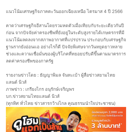
แนวโน้มเศรษฐกิจภาคตะวันออกเฉียงเหนือ ไตรมาส 4 ปี 2566
คาดว่าเศรษฐกิจอีสานโดยรวมหดตัวเมื่อเทียบกับระยะเดียวกันปี
ก่อน จากปัจจัยค่าครองชีพที่ยังอยู่ในระดับสูงรายได้เกษตรกรที่มี
แนวโน้มลดลงจากสภาพอากาศที่แปรปรวน ประกอบกับเศรษฐกิจ
ฐานรากยังอ่อนแอ อย่างไรก็ดี ปัจจัยพิเศษจากวันหยุดยาวหลาย
ช่วงและความเชื่อมั่นของผู้บริโภคที่ทยอยปรับดีขึ้นตามมาตรการ
ลดค่าครองชีพของภาครัฐ
รายงานข่าวโดย : ธัญญาพิมล จันทะเบ้า ผู้สื่อข่าวสยามไทย
แลนด์ นิวส์
ภาพข่าว : เกรียงไกร อนุรักษ์เจริญพร
บก.ข่าวสยามไทยแลนด์ นิวส์
(ทุกทิศ ทั่วไทย ข่าวสารกว้างไกล คุณธรรมนำใจประชาชน)