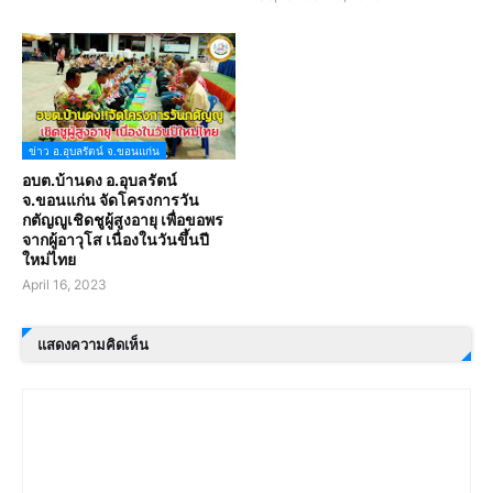
ข่าว อ.อุบลรัตน์ จ.ขอนแก่น
อบต.บ้านดง อ.อุบลรัตน์
จ.ขอนแก่น จัดโครงการวัน
กตัญญูเชิดชูผู้สูงอายุ เพื่อขอพร
จากผู้อาวุโส เนื่องในวันขึ้นปี
ใหม่ไทย
April 16, 2023
แสดงความคิดเห็น