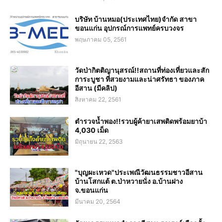
บริษัท บ้านหมอ(ประเทศไทย)จำกัด สาขา
ขอนแก่น อุปกรณ์การแพทย์ครบวงจร
พฤษภาคม 05, 2561
วัดป่ากิตติญานุสรณ์!!สถานที่ท่องเที่ยวและสัก
การะบูชา ที่สวยงามและน่าศรัทธา ของภาค
อีสาน (มีคลิป)
สิงหาคม 22, 2561
ตำรวจน้ำพอง!!รวบผู้ค้ายาเสพติดพร้อมยาบ้า
4,030 เม็ด
มิถุนายน 22, 2563
"บุญผะเหวด"ประเพณีวัฒนธรรมชาวอีสาน
บ้านโสกแต้ ต.ป่าหวายนั่ง อ.บ้านฝาง
จ.ขอนแก่น
มีนาคม 20, 2564