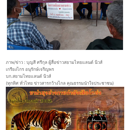
ภาพ/ข่าว : บุญสี ศรีกุล ผู้สื่อข่าวสยามไทยแลนด์ นิวส์
เกรียงไกร อนุรักษ์เจริญพร
บก.สยามไทยแลนด์ นิวส์
(ทุกทิศ ทั่วไทย ข่าวสารกว้างไกล คุณธรรมนำใจประชาชน)