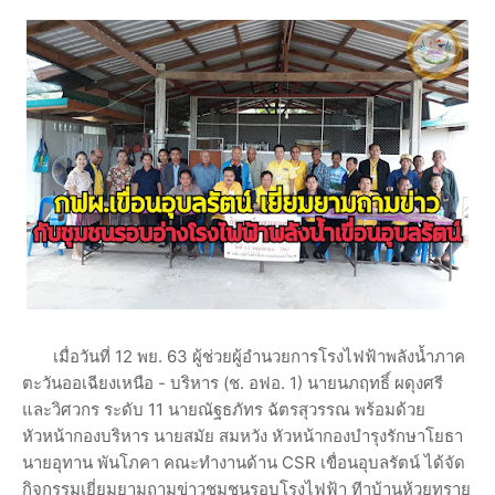
เมื่อวันที่ 12 พย. 63 ผู้ช่วยผู้อำนวยการโรงไฟฟ้าพลังน้ำภาค
ตะวันออเฉียงเหนือ - บริหาร (ช. อฟอ. 1) นายนภฤทธิ์ ผดุงศรี
และวิศวกร ระดับ 11 นายณัฐธภัทร ฉัตรสุวรรณ พร้อมด้วย
หัวหน้ากองบริหาร นายสมัย สมหวัง หัวหน้ากองบำรุงรักษาโยธา
นายอุทาน พันโภคา คณะทำงานด้าน CSR เขื่อนอุบลรัตน์ ได้จัด
กิจกรรมเยี่ยมยามถามข่าวชุมชนรอบโรงไฟฟ้า ทีาบ้านห้วยทราย