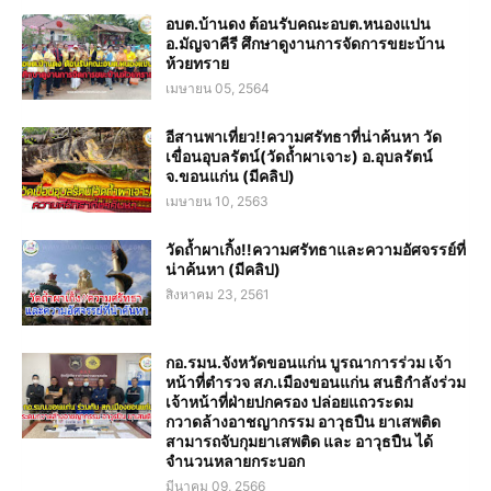
อบต.บ้านดง ต้อนรับคณะอบต.หนองแปน
อ.มัญจาคีรี ศึกษาดูงานการจัดการขยะบ้าน
ห้วยทราย
เมษายน 05, 2564
อีสานพาเที่ยว!!ความศรัทธาที่น่าค้นหา วัด
เขื่อนอุบลรัตน์(วัดถ้ำผาเจาะ) อ.อุบลรัตน์
จ.ขอนแก่น (มีคลิป)
เมษายน 10, 2563
วัดถ้ำผาเกิ้ง!!ความศรัทธาและความอัศจรรย์ที่
น่าค้นหา (มีคลิป)
สิงหาคม 23, 2561
กอ.รมน.จังหวัดขอนแก่น บูรณาการร่วม เจ้า
หน้าที่ตำรวจ สภ.เมืองขอนแก่น สนธิกำลังร่วม
เจ้าหน้าที่ฝ่ายปกครอง ปล่อยแถวระดม
กวาดล้างอาชญากรรม อาวุธปืน ยาเสพติด
สามารถจับกุมยาเสพติด และ อาวุธปืน ได้
จำนวนหลายกระบอก
มีนาคม 09, 2566