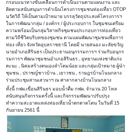
กรอบแนวทางขับเคลื่อนกา
รดำเนินงานตามแผนงาน และ
ติดตามสนับสนุนการดำเนินโครงการชุมชนท่องเที่ยว OTOP
นวัตวิถี ให้เป็นตามเป้าหมาย บรรลุวัตถุประสงค์โครงการฯ
ในการพัฒนากลุ่ม / องค์กร / ผู้ประกอบการ ในชุมชนเตรียม
ความพร้อมเป็นกลุ่มวิสาหกิจชุมชนประกอบการท่องเที่ยว
ตามวิถีชีวิตบริบทของชุมชน ตามแผนพัฒนาชุมชนเพื่อการ
ท่อง เที่ยว จังหวัดอุบลราชธานี โดยมี นายสนอง มะลัยขวัญ
นายอำเภอสิรินธร เป็นประธานอนุกรรมการฯ ร่วมกับอนุกร
รมการฯ พัฒนาชุมชนอำเภอสิรินธร , อุทยานแห่งชาติแก่ง
ตะนะ , นิคมสร้างตนเองลำโดมน้อย และกลุ่มเป้าหมาย ผู้นำ
ชุมชน , ปราชญ์ชาวบ้าน , เยาวชน , ราษฎรบ้านโนนกลาง
ร่วมประชุมสานเสวนาฯ ณ ศาลากลางบ้านโนนกลาง
ทั้งนี้ กฟผ.เขื่อนสิรินธร มอบน้ำดื่ม กฟผ. จำนวน 20 โหล
สนับสนุนกิจกรรมครั้งนี้ และกิจกรรมพัฒนาปรับปรุง
ทำความสะอาดแหล่งท่องเที่ยวน้ำตกตาดโตน ในวันที่ 15
กันยายน 2561 นี้