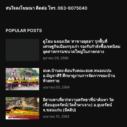
สนใจลงโฆษณา ติดต่อ โทร. 063-6075040
POPULAR POSTS
ดูโฮม ฉลองเปิด ‘สาขาอยุธยา’ รุกพื้นที่
เศรษฐกิจเมืองกรุงเก่า รองรับกำลังซื้อเขตนิคม
อุตสาหกรรมขนาดใหญ่ในภาคกลาง
ตุลาคม 09, 2566
อบต.บ้านดง ต้อนรับคณะอบต.หนองแปน
อ.มัญจาคีรี ศึกษาดูงานการจัดการขยะบ้าน
ห้วยทราย
เมษายน 05, 2564
อีสานพาเที่ยว!!ความศรัทธาที่น่าค้นหา วัด
เขื่อนอุบลรัตน์(วัดถ้ำผาเจาะ) อ.อุบลรัตน์
จ.ขอนแก่น (มีคลิป)
เมษายน 10, 2563