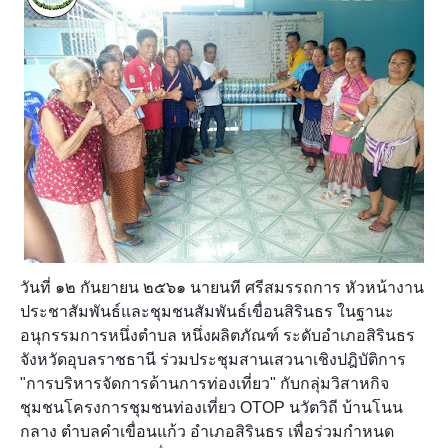
วันที่ ๑๒ กันยายน ๒๕๖๑ นายนที ศรีสมรรถการ หัวหน้างาน
ประชาสัมพันธ์และชุมชนสัมพันธ์เขื่อนสิรินธร ในฐานะ
อนุกรรมการหนึ่งตำบล หนึ่งผลิตภัณฑ์ ระดับอำเภอสิรินธร
จังหวัดอุบลราชธานี ร่วมประชุมสานเสวนาเชิงปฎิบัติการ
"การบริหารจัดการด้านการท่องเที่ยว" กับกลุ่มวิสาหกิจ
ชุมชนโครงการชุมชนท่องเที่ยว OTOP นวัตวิถี บ้านโนน
กลาง ตำบลคำเขื่อนแก้ว อำเภอสิรินธร เพื่อร่วมกำหนด