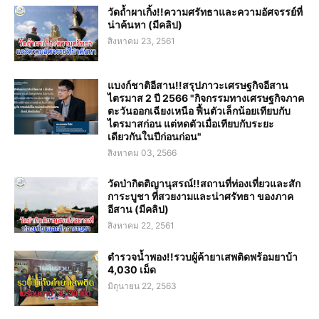
วัดถ้ำผาเกิ้ง!!ความศรัทธาและความอัศจรรย์ที่
น่าค้นหา (มีคลิป)
สิงหาคม 23, 2561
แบงก์ชาติอีสาน!!สรุปภาวะเศรษฐกิจอีสาน
ไตรมาส 2 ปี 2566 "กิจกรรมทางเศรษฐกิจภาค
ตะวันออกเฉียงเหนือ ฟื้นตัวเล็กน้อยเทียบกับ
ไตรมาสก่อน แต่หดตัวเมื่อเทียบกับระยะ
เดียวกันในปีก่อนก่อน"
สิงหาคม 03, 2566
วัดป่ากิตติญานุสรณ์!!สถานที่ท่องเที่ยวและสัก
การะบูชา ที่สวยงามและน่าศรัทธา ของภาค
อีสาน (มีคลิป)
สิงหาคม 22, 2561
ตำรวจน้ำพอง!!รวบผู้ค้ายาเสพติดพร้อมยาบ้า
4,030 เม็ด
มิถุนายน 22, 2563