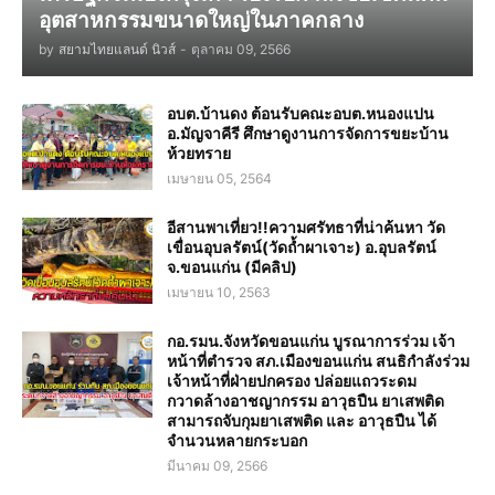
อุตสาหกรรมขนาดใหญ่ในภาคกลาง
by
สยามไทยแลนด์ นิวส์
-
ตุลาคม 09, 2566
อบต.บ้านดง ต้อนรับคณะอบต.หนองแปน
อ.มัญจาคีรี ศึกษาดูงานการจัดการขยะบ้าน
ห้วยทราย
เมษายน 05, 2564
อีสานพาเที่ยว!!ความศรัทธาที่น่าค้นหา วัด
เขื่อนอุบลรัตน์(วัดถ้ำผาเจาะ) อ.อุบลรัตน์
จ.ขอนแก่น (มีคลิป)
เมษายน 10, 2563
กอ.รมน.จังหวัดขอนแก่น บูรณาการร่วม เจ้า
หน้าที่ตำรวจ สภ.เมืองขอนแก่น สนธิกำลังร่วม
เจ้าหน้าที่ฝ่ายปกครอง ปล่อยแถวระดม
กวาดล้างอาชญากรรม อาวุธปืน ยาเสพติด
สามารถจับกุมยาเสพติด และ อาวุธปืน ได้
จำนวนหลายกระบอก
มีนาคม 09, 2566