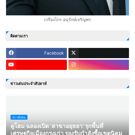
เกรียงไกร อนุรักษ์เจริญพร
ติดตามเรา
Facebook
ข่าวเด่นประจำสัปดาห์
ข่าวสังคม
ดูโฮม ฉลองเปิด ‘สาขาอยุธยา’ รุกพื้นที่
เศรษฐกิจเมืองกรุงเก่า รองรับกำลังซื้อเขตนิคม