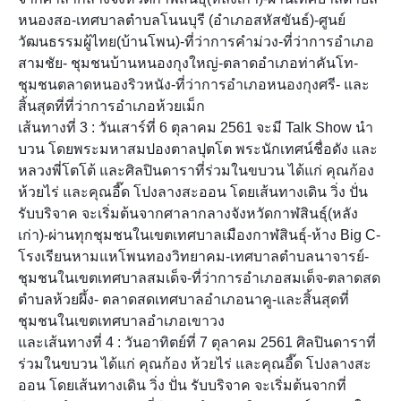
หนองสอ-เทศบาลตำบลโนนบุรี (อำเภอสหัสขันธ์)-ศูนย์
วัฒนธรรมผู้ไทย(บ้านโพน)-ที่ว่าการคำม่วง-ที่ว่าการอำเภอ
สามชัย- ชุมชนบ้านหนองกุงใหญ่-ตลาดอำเภอท่าคันโท-
ชุมชนตลาดหนองริวหนัง-ที่ว่าการอำเภอหนองกุงศรี- และ
สิ้นสุดที่ที่ว่าการอำเภอห้วยเม็ก
เส้นทางที่ 3 : วันเสาร์ที่ 6 ตุลาคม 2561 จะมี Talk Show นำ
บวน โดยพระมหาสมปองตาลปุตโต พระนักเทศน์ชื่อดัง และ
หลวงพี่โตโต้ และศิลปินดาราที่ร่วมในขบวน ได้แก่ คุณก้อง
ห้วยไร่ และคุณอี๊ด โปงลางสะออน โดยเส้นทางเดิน วิ่ง ปั่น
รับบริจาค จะเริ่มต้นจากศาลากลางจังหวัดกาฬสินธุ์(หลัง
เก่า)-ผ่านทุกชุมชนในเขตเทศบาลเมืองกาฬสินธุ์-ห้าง Big C-
โรงเรียนหามแหโพนทองวิทยาคม-เทศบาลตำบลนาจารย์-
ชุมชนในเขตเทศบาลสมเด็จ-ที่ว่าการอำเภอสมเด็จ-ตลาดสด
ตำบลห้วยผึ้ง- ตลาดสดเทศบาลอำเภอนาคู-และสิ้นสุดที่
ชุมชนในเขตเทศบาลอำเภอเขาวง
และเส้นทางที่ 4 : วันอาทิตย์ที่ 7 ตุลาคม 2561 ศิลปินดาราที่
ร่วมในขบวน ได้แก่ คุณก้อง ห้วยไร่ และคุณอี๊ด โปงลางสะ
ออน โดยเส้นทางเดิน วิ่ง ปั่น รับบริจาค จะเริ่มต้นจากที่