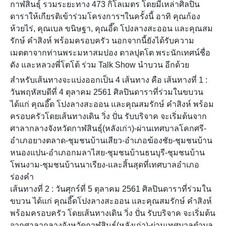
กาฬสินธุ์ รวมระยะทาง 473 กิโลเมตร โดยมีเหล่าศิลปิน
ดาราให้เกียรติเข้าร่วมโครงการฯในครั้งนี้ อาทิ คุณก้อง
ห้วยไร่, คุณเบล ขนิษฐา, คุณอี๊ด โปงลางสะออน และคุณสม
รักษ์ คำสิงห์ พร้อมครอบครัว นอกจากนี้ยังได้รับความ
เมตตาจากท่านพระมหาสมปอง ตาลปุตโต พระนักเทศน์ชื่อ
ดัง และหลวงพี่โตโต้ ร่วม Talk Show นำบวน อีกด้วย
สำหรับเส้นทางจะแบ่งออกเป็น 4 เส้นทาง คือ เส้นทางที่ 1 :
วันพฤหัสบดีที่ 4 ตุลาคม 2561 ศิลปินดาราที่ร่วมในขบวน
ได้แก่ คุณอี๊ด โปงลางสะออน และคุณสมรักษ์ คำสิงห์ พร้อม
ครอบครัวโดยเส้นทางเดิน วิ่ง ปั่น รับบริจาค จะเริ่มต้นจาก
ศาลากลางจังหวัดกาฬสินธุ์(หลังเก่า)-ผ่านเทศบาลโคกศรี-
อำเภอยางตลาด-ชุมชนบ้านเสียว-อำเภอฆ้องชัย-ชุมชนบ้าน
หนองแปน-อำเภอกมลาไสย-ชุมชนบ้านธนบุรี-ชุมชนบ้าน
โพนงาม-ชุมชนบ้านนาเรียง-และสิ้นสุดที่เทศบาลอำเภอ
ร่องคำ
เส้นทางที่ 2 : วันศุกร์ที่ 5 ตุลาคม 2561 ศิลปินดาราที่ร่วมใน
ขบวน ได้แก่ คุณอี๊ดโปงลางสะออน และคุณสมรักษ์ คำสิงห์
พร้อมครอบครัว โดยเส้นทางเดิน วิ่ง ปั่น รับบริจาค จะเริ่มต้น
จากศาลากลางจังหวัดกาฬสินธุ์(หลังเก่า)-ผ่านเทศบาลตำบล