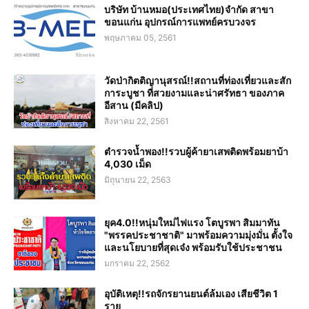
บริษัท บ้านหมอ(ประเทศไทย)จำกัด สาขา
ขอนแก่น อุปกรณ์การแพทย์ครบวงจร
พฤษภาคม 05, 2561
วัดป่ากิตติญานุสรณ์!!สถานที่ท่องเที่ยวและสัก
การะบูชา ที่สวยงามและน่าศรัทธา ของภาค
อีสาน (มีคลิป)
สิงหาคม 22, 2561
ตำรวจน้ำพอง!!รวบผู้ค้ายาเสพติดพร้อมยาบ้า
4,030 เม็ด
มิถุนายน 22, 2563
ยุค4.0!!หนุ่มใหม่ไฟแรง โตบูรพา สิมมาทัน
"พรรคประชาชาติ" มาพร้อมความมุ่งมั่น ตั้งใจ
และนโยบายที่สุดเจ๋ง พร้อมรับใช้ประชาชน
มกราคม 22, 2562
อุบัติเหตุ!!รถจักรยานยนต์ล้มเอง เสียชีวิต 1
ราย