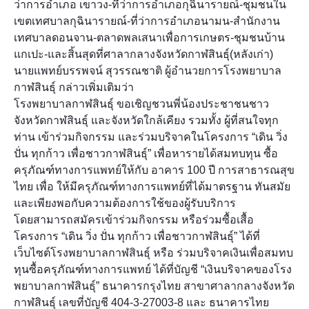
ว่าการอำเภอ เขาวง-ที่ว่าการอำเภอกุฉินารายณ์-ชุมชนใน
เขตเทศบาลกุฉินารายณ์-ที่ว่าการอำเภอนามน-สำนักงาน
เทศบาลดอนจาน-ตลาดพลเสนาเพื่อการเกษตร-ชุมชนบ้าน
แกเปะ-และสิ้นสุดที่ศาลากลางจังหวัดกาฬสินธุ์(หลังเก่า)
นายแพทย์บรรพจน์ สุวรรณชาติ ผู้อำนวยการโรงพยาบาล
กาฬสินธุ์ กล่าวเพิ่มเติมว่า
โรงพยาบาลกาฬสินธุ์ ขอเชิญชวนพี่น้องประชาชนชาว
จังหวัดกาฬสินธุ์ และจังหวัดใกล้เคียง รวมทั้ง ผู้ที่สนใจทุก
ท่าน เข้าร่วมกิจกรรม และร่วมบริจาคในโครงการ “เดิน วิ่ง
ปั่น ทุกก้าว เพื่อชาวกาฬสินธุ์” เพื่อหารายได้สมทบทุน ซื้อ
ครุภัณฑ์ทางการแพทย์ให้กับ อาคาร 100 ปี การสาธารณสุข
ไทย เพื่อ ให้มีครุภัณฑ์ทางการแพทย์ที่ได้มาตรฐาน ทันสมัย
และเพียงพอกับความต้องการใช้ของผู้รับบริการ
โดยสามารถสมัครเข้าร่วมกิจกรรม หรือร่วมซื้อเสื้อ
โครงการ “เดิน วิ่ง ปั่น ทุกก้าว เพื่อชาวกาฬสินธุ์” ได้ที่
เว็บไซต์โรงพยาบาลกาฬสินธุ์ หรือ ร่วมบริจาคเงินเพื่อสมทบ
ทุนซื้อครุภัณฑ์ทางการแพทย์ ได้ที่บัญชี “เงินบริจาคของโรง
พยาบาลกาฬสินธุ์” ธนาคารกรุงไทย สาขาศาลากลางจังหวัด
กาฬสินธุ์ เลขที่บัญชี 404-3-27003-8 และ ธนาคารไทย