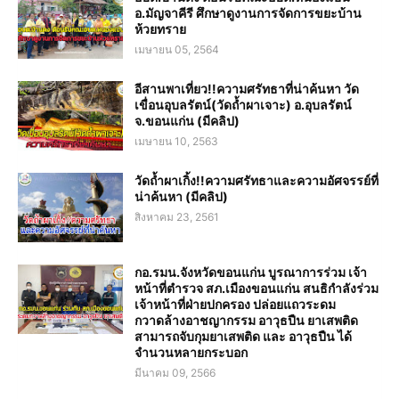
อ.มัญจาคีรี ศึกษาดูงานการจัดการขยะบ้าน
ห้วยทราย
เมษายน 05, 2564
อีสานพาเที่ยว!!ความศรัทธาที่น่าค้นหา วัด
เขื่อนอุบลรัตน์(วัดถ้ำผาเจาะ) อ.อุบลรัตน์
จ.ขอนแก่น (มีคลิป)
เมษายน 10, 2563
วัดถ้ำผาเกิ้ง!!ความศรัทธาและความอัศจรรย์ที่
น่าค้นหา (มีคลิป)
สิงหาคม 23, 2561
กอ.รมน.จังหวัดขอนแก่น บูรณาการร่วม เจ้า
หน้าที่ตำรวจ สภ.เมืองขอนแก่น สนธิกำลังร่วม
เจ้าหน้าที่ฝ่ายปกครอง ปล่อยแถวระดม
กวาดล้างอาชญากรรม อาวุธปืน ยาเสพติด
สามารถจับกุมยาเสพติด และ อาวุธปืน ได้
จำนวนหลายกระบอก
มีนาคม 09, 2566