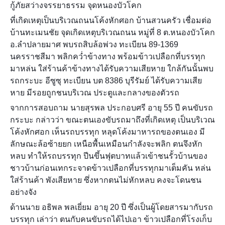
กู้ภัยสว่างจรรยาธรรม จุดหนองบัวโคก
ที่เกิดเหตุเป็นบริเวณถนนโค้งหักศอก บ้านสวนครัว เชื่อมต่อ
บ้านทะเมนชัย จุดเกิดเหตุบริเวณถนน หมู่ที่ 8 ต.หนองบัวโคก
อ.ลำปลายมาศ พบรถสิบล้อพ่วง ทะเบียน 89-1369
นครราชสีมา พลิกคว่ำข้างทาง พร้อมข้าวเปลือกที่บรรทุก
มาหล่น ใส่ร้านค้าข้างทางได้รับความเสียหาย ใกล้กันนั้นพบ
รถกระบะ อีซูซุ ทะเบียน บต 8386 บุรีรัมย์ ได้รับความเสีย
หาย มีรอยถูกชนบริเวณ ประตูและกลางของตัวรถ
จากการสอบถาม นายสุรพล ประกอบศรี อายุ 55 ปี คนขับรถ
กระบะ กล่าวว่า ขณะตนเองขับรถมาถึงที่เกิดเหตุ เป็นบริเวณ
โค้งหักศอก เห็นรถบรรทุก หลุดโค้งมาหารถของตนเอง มี
ลักษณะล้อซ้ายยก เหนือพื้นเหมือนกำลังจะพลิก ตนจึงหัก
หลบ ทำให้รถบรรทุก ปีนขึ้นฟุตบาทแล้วเข้าชนรั้วบ้านของ
ชาวบ้านก่อนเทกระจาดข้าวเปลือกที่บรรทุกมาเต็มคัน หล่น
ใส่ร้านค้า พังเสียหาย ซึ่งหากตนไม่หักหลบ คงจะโดนชน
อย่างจัง
ด้านนาย อธิพล พลเยี่ยม อายุ 20 ปี ซึ่งเป็นผู้โดยสารมากับรถ
บรรทุก เล่าว่า ตนกับคนขับรถได้ไปเอา ข้าวเปลือกที่โรงเก็บ