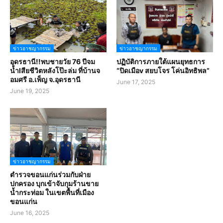
ข่าวอาชญากรรม
ข่าวอาชญากรรม
อุดรธานี!!พบชายวัย 76 ปีจม
ปฏิบัติการภายใต้แผนยุทธการ
น้ำlสียชีวิตหลังโป๊ะล่ม ที่บ้านจ
“ปิดเมือv สยบโจร โค่นอิทธิพล”
อมศรี อ.เพ็ญ จ.อุดรธานี
June 17, 2025
June 19, 2025
ข่าวอาชญากรรม
ตำรวจขอนแก่นร่วมกับฝ่าย
ปกครอง บุกเข้าจับกุมร้านขาย
น้ำกระท่อม ในเขตพื้นที่เมือง
ขอนแก่น
June 16, 2025