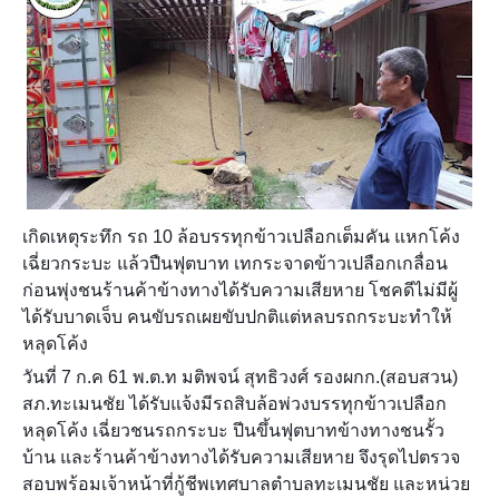
เกิดเหตุระทึก รถ 10 ล้อบรรทุกข้าวเปลือกเต็มคัน แหกโค้ง
เฉี่ยวกระบะ แล้วปืนฟุตบาท เทกระจาดข้าวเปลือกเกลื่อน
ก่อนพุ่งชนร้านค้าข้างทางได้รับความเสียหาย โชคดีไม่มีผู้
ได้รับบาดเจ็บ คนขับรถเผยขับปกติแต่หลบรถกระบะทำให้
หลุดโค้ง
วันที่ 7 ก.ค 61 พ.ต.ท มติพจน์ สุทธิวงศ์ รองผกก.(สอบสวน)
สภ.ทะเมนชัย ได้รับแจ้งมีรถสิบล้อพ่วงบรรทุกข้าวเปลือก
หลุดโค้ง เฉี่ยวชนรถกระบะ ปีนขึ้นฟุตบาทข้างทางชนรั้ว
บ้าน แล
ะร้านค้าข้างทางได้รับความเสียหาย จึงรุดไปตรวจ
สอบพร้อมเจ้าหน้าที่กู้ชีพเทศบาลตำบลทะเมนชัย และหน่วย