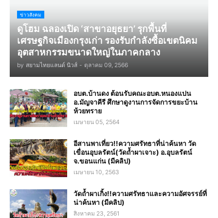
ข่าวสังคม
ดูโฮม ฉลองเปิด ‘สาขาอยุธยา’ รุกพื้นที่
เศรษฐกิจเมืองกรุงเก่า รองรับกำลังซื้อเขตนิคม
อุตสาหกรรมขนาดใหญ่ในภาคกลาง
by
สยามไทยแลนด์ นิวส์
-
ตุลาคม 09, 2566
อบต.บ้านดง ต้อนรับคณะอบต.หนองแปน
อ.มัญจาคีรี ศึกษาดูงานการจัดการขยะบ้าน
ห้วยทราย
เมษายน 05, 2564
อีสานพาเที่ยว!!ความศรัทธาที่น่าค้นหา วัด
เขื่อนอุบลรัตน์(วัดถ้ำผาเจาะ) อ.อุบลรัตน์
จ.ขอนแก่น (มีคลิป)
เมษายน 10, 2563
วัดถ้ำผาเกิ้ง!!ความศรัทธาและความอัศจรรย์ที่
น่าค้นหา (มีคลิป)
สิงหาคม 23, 2561