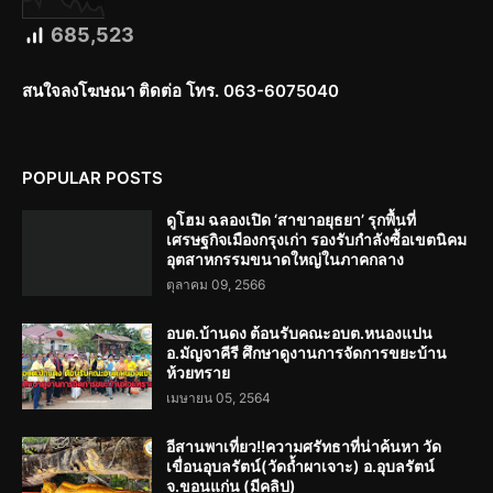
685,523
สนใจลงโฆษณา ติดต่อ โทร. 063-6075040
POPULAR POSTS
ดูโฮม ฉลองเปิด ‘สาขาอยุธยา’ รุกพื้นที่
เศรษฐกิจเมืองกรุงเก่า รองรับกำลังซื้อเขตนิคม
อุตสาหกรรมขนาดใหญ่ในภาคกลาง
ตุลาคม 09, 2566
อบต.บ้านดง ต้อนรับคณะอบต.หนองแปน
อ.มัญจาคีรี ศึกษาดูงานการจัดการขยะบ้าน
ห้วยทราย
เมษายน 05, 2564
อีสานพาเที่ยว!!ความศรัทธาที่น่าค้นหา วัด
เขื่อนอุบลรัตน์(วัดถ้ำผาเจาะ) อ.อุบลรัตน์
จ.ขอนแก่น (มีคลิป)