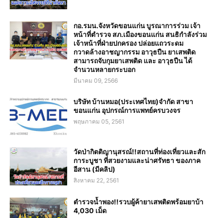
กอ.รมน.จังหวัดขอนแก่น บูรณาการร่วม เจ้า
หน้าที่ตำรวจ สภ.เมืองขอนแก่น สนธิกำลังร่วม
เจ้าหน้าที่ฝ่ายปกครอง ปล่อยแถวระดม
กวาดล้างอาชญากรรม อาวุธปืน ยาเสพติด
สามารถจับกุมยาเสพติด และ อาวุธปืน ได้
จำนวนหลายกระบอก
มีนาคม 09, 2566
บริษัท บ้านหมอ(ประเทศไทย)จำกัด สาขา
ขอนแก่น อุปกรณ์การแพทย์ครบวงจร
พฤษภาคม 05, 2561
วัดป่ากิตติญานุสรณ์!!สถานที่ท่องเที่ยวและสัก
การะบูชา ที่สวยงามและน่าศรัทธา ของภาค
อีสาน (มีคลิป)
สิงหาคม 22, 2561
ตำรวจน้ำพอง!!รวบผู้ค้ายาเสพติดพร้อมยาบ้า
4,030 เม็ด