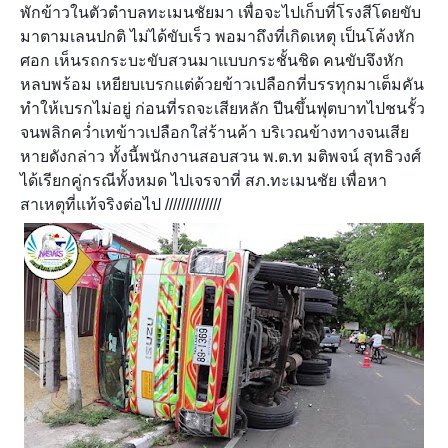
พักข้าวในตัวตำบลทะเมนชัยมา เพื่อจะไปเก็บที่โรงสีโดยขับ
มาตามเลนปกติ ไม่ได้ขับเร็ว พอมาถึงที่เกิดเหตุ เป็นโค้งหัก
ศอก เห็นรถกระบะขับสวนมาแบบกระชั้นชิด คนขับจึงหัก
หลบพร้อม เหยียบเบรกแต่ด้วยข้าวเปลือกที่บรรทุกมาเต็มคัน
ทำให้เบรกไม่อยู่ ก่อนที่รถจะเสียหลัก ปีนขึ้นฟุตบาทไปชนรั้ว
จนพลิกคว่ำเทข้าวเปลือกใส่ร้านค้า บริเวณข้างทางจนเสีย
หายดังกล่าว ทั้งนี้พนักงานสอบสวน พ.ต.ท มติพจน์ สุทธิวงศ์
ได้เรียกคู่กรณีทั้งหมด ไปเจรจาที่ สภ.ทะเมนชัย เพื่อหา
สาเหตุที่แท้จริงต่อไป //////////////