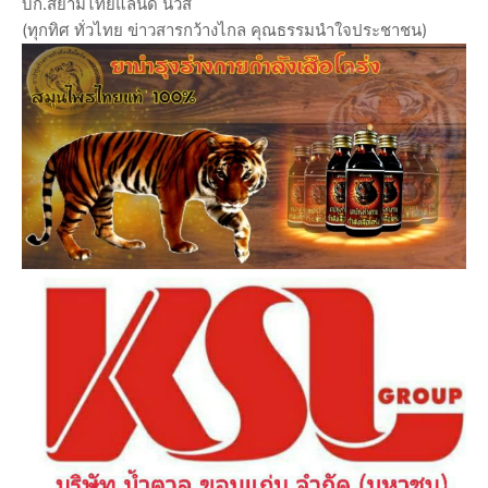
บก.สยามไทยแลนด์ นิวส์
(ทุกทิศ ทั่วไทย ข่าวสารกว้างไกล คุณธรรมนำใจประชาชน)