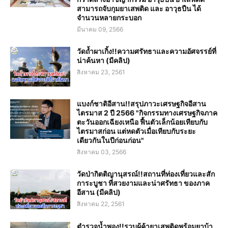
สามารถจับกุมยาเสพติด และ อาวุธปืน ได้
จำนวนหลายกระบอก
มีนาคม 09, 2566
วัดถ้ำผาเกิ้ง!!ความศรัทธาและความอัศจรรย์ที่
น่าค้นหา (มีคลิป)
สิงหาคม 23, 2561
แบงก์ชาติอีสาน!!สรุปภาวะเศรษฐกิจอีสาน
ไตรมาส 2 ปี 2566 "กิจกรรมทางเศรษฐกิจภาค
ตะวันออกเฉียงเหนือ ฟื้นตัวเล็กน้อยเทียบกับ
ไตรมาสก่อน แต่หดตัวเมื่อเทียบกับระยะ
เดียวกันในปีก่อนก่อน"
สิงหาคม 03, 2566
วัดป่ากิตติญานุสรณ์!!สถานที่ท่องเที่ยวและสัก
การะบูชา ที่สวยงามและน่าศรัทธา ของภาค
อีสาน (มีคลิป)
สิงหาคม 22, 2561
ตำรวจน้ำพอง!!รวบผู้ค้ายาเสพติดพร้อมยาบ้า