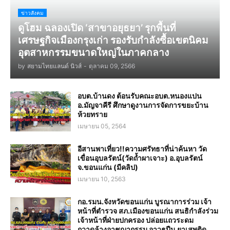
ข่าวสังคม
ดูโฮม ฉลองเปิด ‘สาขาอยุธยา’ รุกพื้นที่
เศรษฐกิจเมืองกรุงเก่า รองรับกำลังซื้อเขตนิคม
อุตสาหกรรมขนาดใหญ่ในภาคกลาง
by
สยามไทยแลนด์ นิวส์
-
ตุลาคม 09, 2566
อบต.บ้านดง ต้อนรับคณะอบต.หนองแปน
อ.มัญจาคีรี ศึกษาดูงานการจัดการขยะบ้าน
ห้วยทราย
เมษายน 05, 2564
อีสานพาเที่ยว!!ความศรัทธาที่น่าค้นหา วัด
เขื่อนอุบลรัตน์(วัดถ้ำผาเจาะ) อ.อุบลรัตน์
จ.ขอนแก่น (มีคลิป)
เมษายน 10, 2563
กอ.รมน.จังหวัดขอนแก่น บูรณาการร่วม เจ้า
หน้าที่ตำรวจ สภ.เมืองขอนแก่น สนธิกำลังร่วม
เจ้าหน้าที่ฝ่ายปกครอง ปล่อยแถวระดม
กวาดล้างอาชญากรรม อาวุธปืน ยาเสพติด