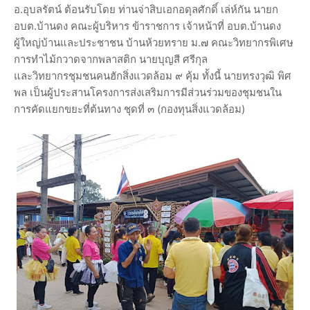
อ.อุบลรัตน์ ต้อนรับโดย ท่านจ่าสิบเอกอดุลศักดิ์ เล่ห์กัน นายก
อบต.บ้านดง คณะผู้บริหาร ข้าราชการ เจ้าหน้าที่ อบต.บ้านดง
ผู้ใหญ่บ้านและประชาชน บ้านห้วยทราย ม.๗ คณะวิทยากรพิเศษ
การทำไม้กวาดจากพลาสติก นายบุญสี ศรีกุล
และวิทยากรชุมชนคนฮักสิ่งแวดล้อม ๙ คุ้ม ทั้งนี้ นายทรงวุฒิ พิศ
พล เป็นผู้ประสานโครงการส่งเสริมการมีส่วนร่วมของชุมชนใน
การคัดแยกขยะที่ต้นทาง ชุดที่ ๓ (กองทุนสิ่งแวดล้อม)