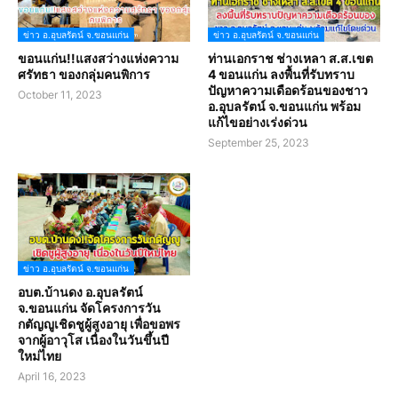
ข่าว อ.อุบลรัตน์ จ.ขอนแก่น
ข่าว อ.อุบลรัตน์ จ.ขอนแก่น
ขอนแก่น!!แสงสว่างแห่งความ
ท่านเอกราช ช่างเหลา ส.ส.เขต
ศรัทธา ของกลุ่มคนพิการ
4 ขอนแก่น ลงพื้นที่รับทราบ
ปัญหาความเดือดร้อนของชาว
October 11, 2023
อ.อุบลรัตน์ จ.ขอนแก่น พร้อม
แก้ไขอย่างเร่งด่วน
September 25, 2023
ข่าว อ.อุบลรัตน์ จ.ขอนแก่น
อบต.บ้านดง อ.อุบลรัตน์
จ.ขอนแก่น จัดโครงการวัน
กตัญญูเชิดชูผู้สูงอายุ เพื่อขอพร
จากผู้อาวุโส เนื่องในวันขึ้นปี
ใหม่ไทย
April 16, 2023