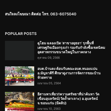
สนใจลงโฆษณา ติดต่อ โทร. 063-6075040
POPULAR POSTS
ดูโฮม ฉลองเปิด ‘สาขาอยุธยา’ รุกพื้นที่
เศรษฐกิจเมืองกรุงเก่า รองรับกำลังซื้อเขตนิคม
อุตสาหกรรมขนาดใหญ่ในภาคกลาง
ตุลาคม 09, 2566
อบต.บ้านดง ต้อนรับคณะอบต.หนองแปน
อ.มัญจาคีรี ศึกษาดูงานการจัดการขยะบ้าน
ห้วยทราย
เมษายน 05, 2564
อีสานพาเที่ยว!!ความศรัทธาที่น่าค้นหา วัด
เขื่อนอุบลรัตน์(วัดถ้ำผาเจาะ) อ.อุบลรัตน์
จ.ขอนแก่น (มีคลิป)
เมษายน 10, 2563