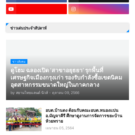
ข่าวเด่นประจำสัปดาห์
ข่าวสังคม
ดูโฮม ฉลองเปิด ‘สาขาอยุธยา’ รุกพื้นที่
เศรษฐกิจเมืองกรุงเก่า รองรับกำลังซื้อเขตนิคม
อุตสาหกรรมขนาดใหญ่ในภาคกลาง
by
สยามไทยแลนด์ นิวส์
-
ตุลาคม 09, 2566
อบต.บ้านดง ต้อนรับคณะอบต.หนองแปน
อ.มัญจาคีรี ศึกษาดูงานการจัดการขยะบ้าน
ห้วยทราย
เมษายน 05, 2564