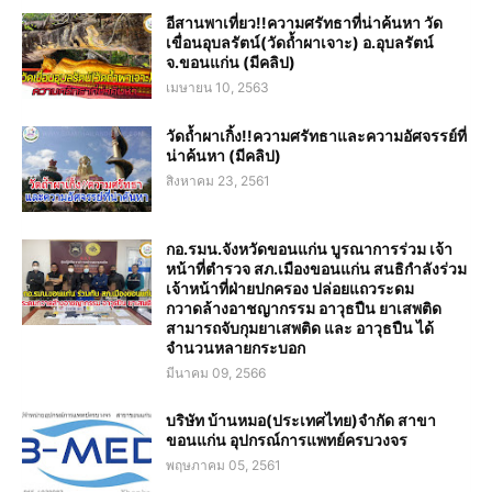
อีสานพาเที่ยว!!ความศรัทธาที่น่าค้นหา วัด
เขื่อนอุบลรัตน์(วัดถ้ำผาเจาะ) อ.อุบลรัตน์
จ.ขอนแก่น (มีคลิป)
เมษายน 10, 2563
วัดถ้ำผาเกิ้ง!!ความศรัทธาและความอัศจรรย์ที่
น่าค้นหา (มีคลิป)
สิงหาคม 23, 2561
กอ.รมน.จังหวัดขอนแก่น บูรณาการร่วม เจ้า
หน้าที่ตำรวจ สภ.เมืองขอนแก่น สนธิกำลังร่วม
เจ้าหน้าที่ฝ่ายปกครอง ปล่อยแถวระดม
กวาดล้างอาชญากรรม อาวุธปืน ยาเสพติด
สามารถจับกุมยาเสพติด และ อาวุธปืน ได้
จำนวนหลายกระบอก
มีนาคม 09, 2566
บริษัท บ้านหมอ(ประเทศไทย)จำกัด สาขา
ขอนแก่น อุปกรณ์การแพทย์ครบวงจร
พฤษภาคม 05, 2561