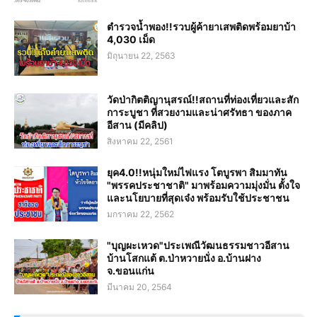
ตำรวจน้ำพอง!!รวบผู้ค้ายาเสพติดพร้อมยาบ้า
4,030 เม็ด
มิถุนายน 22, 2563
วัดป่ากิตติญานุสรณ์!!สถานที่ท่องเที่ยวและสัก
การะบูชา ที่สวยงามและน่าศรัทธา ของภาค
อีสาน (มีคลิป)
สิงหาคม 22, 2561
ยุค4.0!!หนุ่มใหม่ไฟแรง โตบูรพา สิมมาทัน
"พรรคประชาชาติ" มาพร้อมความมุ่งมั่น ตั้งใจ
และนโยบายที่สุดเจ๋ง พร้อมรับใช้ประชาชน
มกราคม 22, 2562
"บุญผะเหวด"ประเพณีวัฒนธรรมชาวอีสาน
บ้านโสกแต้ ต.ป่าหวายนั่ง อ.บ้านฝาง
จ.ขอนแก่น
มีนาคม 20, 2564