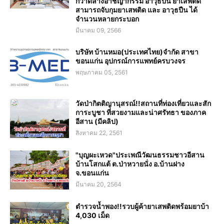
กวาดล้างอาชญากรรม อาวุธปืน ยาเสพติด
สามารถจับกุมยาเสพติด และ อาวุธปืน ได้
จำนวนหลายกระบอก
มีนาคม 09, 2566
บริษัท บ้านหมอ(ประเทศไทย)จำกัด สาขา
ขอนแก่น อุปกรณ์การแพทย์ครบวงจร
พฤษภาคม 05, 2561
วัดป่ากิตติญานุสรณ์!!สถานที่ท่องเที่ยวและสัก
การะบูชา ที่สวยงามและน่าศรัทธา ของภาค
อีสาน (มีคลิป)
สิงหาคม 22, 2561
"บุญผะเหวด"ประเพณีวัฒนธรรมชาวอีสาน
บ้านโสกแต้ ต.ป่าหวายนั่ง อ.บ้านฝาง
จ.ขอนแก่น
มีนาคม 20, 2564
ตำรวจน้ำพอง!!รวบผู้ค้ายาเสพติดพร้อมยาบ้า
4,030 เม็ด