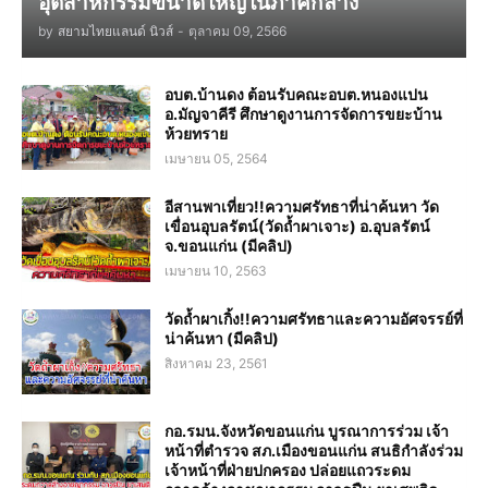
อุตสาหกรรมขนาดใหญ่ในภาคกลาง
by
สยามไทยแลนด์ นิวส์
-
ตุลาคม 09, 2566
อบต.บ้านดง ต้อนรับคณะอบต.หนองแปน
อ.มัญจาคีรี ศึกษาดูงานการจัดการขยะบ้าน
ห้วยทราย
เมษายน 05, 2564
อีสานพาเที่ยว!!ความศรัทธาที่น่าค้นหา วัด
เขื่อนอุบลรัตน์(วัดถ้ำผาเจาะ) อ.อุบลรัตน์
จ.ขอนแก่น (มีคลิป)
เมษายน 10, 2563
วัดถ้ำผาเกิ้ง!!ความศรัทธาและความอัศจรรย์ที่
น่าค้นหา (มีคลิป)
สิงหาคม 23, 2561
กอ.รมน.จังหวัดขอนแก่น บูรณาการร่วม เจ้า
หน้าที่ตำรวจ สภ.เมืองขอนแก่น สนธิกำลังร่วม
เจ้าหน้าที่ฝ่ายปกครอง ปล่อยแถวระดม