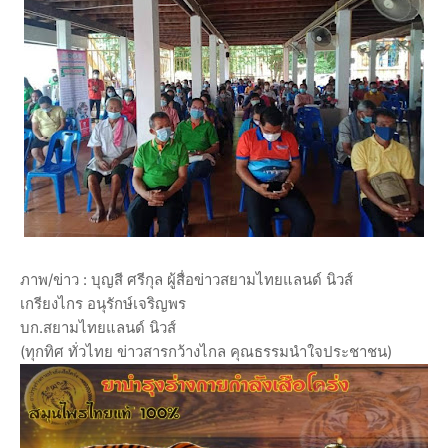
ภาพ/ข่าว : บุญสี ศรีกุล ผู้สื่อข่าวสยามไทยแลนด์ นิวส์
เกรียงไกร อนุรักษ์เจริญพร
บก.สยามไทยแลนด์ นิวส์
(ทุกทิศ ทั่วไทย ข่าวสารกว้างไกล คุณธรรมนำใจประชาชน)