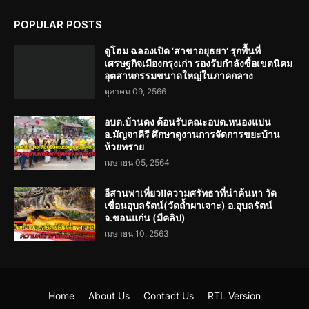
POPULAR POSTS
ดูโฮม ฉลองเปิด ‘สาขาอยุธยา’ รุกพื้นที่
เศรษฐกิจเมืองกรุงเก่า รองรับกำลังซื้อเขตนิคม
อุตสาหกรรมขนาดใหญ่ในภาคกลาง
ตุลาคม 09, 2566
อบต.บ้านดง ต้อนรับคณะอบต.หนองแปน
อ.มัญจาคีรี ศึกษาดูงานการจัดการขยะบ้าน
ห้วยทราย
เมษายน 05, 2564
อีสานพาเที่ยว!!ความศรัทธาที่น่าค้นหา วัด
เขื่อนอุบลรัตน์(วัดถ้ำผาเจาะ) อ.อุบลรัตน์
จ.ขอนแก่น (มีคลิป)
เมษายน 10, 2563
Home
About Us
Contact Us
RTL Version