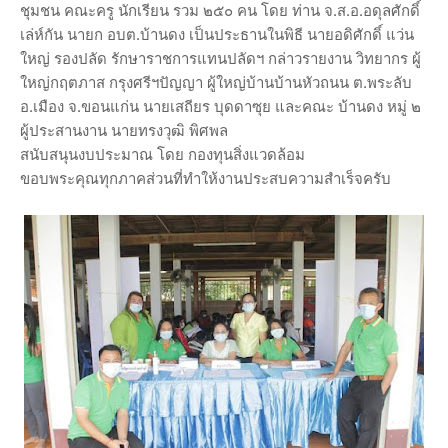
ชุมชน คณะครู นักเรียน รวม ๒๕๐ คน โดย ท่าน จ.ส.อ.อดุลศักดิ์
เล่ห์กัน นายก อบต.บ้านดง เป็นประธานในพิธี นายอดิศักดิ์ แว่น
ใหญ่ รองปลัด รักษาราชการแทนปลัดฯ กล่าวรายงาน วิทยากร ผู้
ใหญ่กฤตภาส กรุงศรีฯปัญญา ผู้ใหญ่บ้านบ้านหัวถนน ต.พระลับ
อ.เมือง จ.ขอนแก่น นายเสถียร บุดดาซุย และคณะ บ้านดง หมู่ ๒
ผู้ประสานงาน นายทรงวุฒิ พิศพล
สนับสนุนงบประมาณ โดย กองทุนสิ่งแวดล้อม
ขอบพระคุณทุกภาคส่วนที่ทำให้งานประสบความสำเร็จครับ