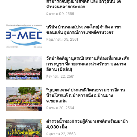
สามารถจับกุมยาเสพติด และ อาวุธปืน ได้
จำนวนหลายกระบอก
มีนาคม 09, 2566
บริษัท บ้านหมอ(ประเทศไทย)จำกัด สาขา
ขอนแก่น อุปกรณ์การแพทย์ครบวงจร
พฤษภาคม 05, 2561
วัดป่ากิตติญานุสรณ์!!สถานที่ท่องเที่ยวและสัก
การะบูชา ที่สวยงามและน่าศรัทธา ของภาค
อีสาน (มีคลิป)
สิงหาคม 22, 2561
"บุญผะเหวด"ประเพณีวัฒนธรรมชาวอีสาน
บ้านโสกแต้ ต.ป่าหวายนั่ง อ.บ้านฝาง
จ.ขอนแก่น
มีนาคม 20, 2564
ตำรวจน้ำพอง!!รวบผู้ค้ายาเสพติดพร้อมยาบ้า
4,030 เม็ด
มิถุนายน 22, 2563