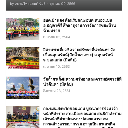
by
สยามไทยแลนด์ นิวส์
-
ตุลาคม 09, 2566
อบต.บ้านดง ต้อนรับคณะอบต.หนองแปน
อ.มัญจาคีรี ศึกษาดูงานการจัดการขยะบ้าน
ห้วยทราย
เมษายน 05, 2564
อีสานพาเที่ยว!!ความศรัทธาที่น่าค้นหา วัด
เขื่อนอุบลรัตน์(วัดถ้ำผาเจาะ) อ.อุบลรัตน์
จ.ขอนแก่น (มีคลิป)
เมษายน 10, 2563
วัดถ้ำผาเกิ้ง!!ความศรัทธาและความอัศจรรย์ที่
น่าค้นหา (มีคลิป)
สิงหาคม 23, 2561
กอ.รมน.จังหวัดขอนแก่น บูรณาการร่วม เจ้า
หน้าที่ตำรวจ สภ.เมืองขอนแก่น สนธิกำลังร่วม
เจ้าหน้าที่ฝ่ายปกครอง ปล่อยแถวระดม
กวาดล้างอาชญากรรม อาวุธปืน ยาเสพติด