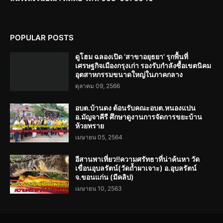
POPULAR POSTS
ดูโฮม ฉลองเปิด ‘สาขาอยุธยา’ รุกพื้นที่
เศรษฐกิจเมืองกรุงเก่า รองรับกำลังซื้อเขตนิคม
อุตสาหกรรมขนาดใหญ่ในภาคกลาง
ตุลาคม 09, 2566
อบต.บ้านดง ต้อนรับคณะอบต.หนองแปน
อ.มัญจาคีรี ศึกษาดูงานการจัดการขยะบ้าน
ห้วยทราย
เมษายน 05, 2564
อีสานพาเที่ยว!!ความศรัทธาที่น่าค้นหา วัด
เขื่อนอุบลรัตน์(วัดถ้ำผาเจาะ) อ.อุบลรัตน์
จ.ขอนแก่น (มีคลิป)
เมษายน 10, 2563