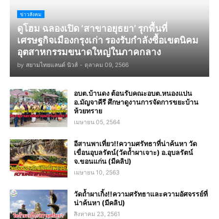
ข่าวสังคม
ดูโฮม ฉลองเปิด ‘สาขาอยุธยา’ รุกพื้นที่
เศรษฐกิจเมืองกรุงเก่า รองรับกำลังซื้อเขตนิคม
อุตสาหกรรมขนาดใหญ่ในภาคกลาง
by
สยามไทยแลนด์ นิวส์
-
ตุลาคม 09, 2566
อบต.บ้านดง ต้อนรับคณะอบต.หนองแปน
อ.มัญจาคีรี ศึกษาดูงานการจัดการขยะบ้าน
ห้วยทราย
เมษายน 05, 2564
อีสานพาเที่ยว!!ความศรัทธาที่น่าค้นหา วัด
เขื่อนอุบลรัตน์(วัดถ้ำผาเจาะ) อ.อุบลรัตน์
จ.ขอนแก่น (มีคลิป)
เมษายน 10, 2563
วัดถ้ำผาเกิ้ง!!ความศรัทธาและความอัศจรรย์ที่
น่าค้นหา (มีคลิป)
สิงหาคม 23, 2561