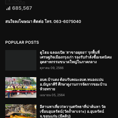
685,567
สนใจลงโฆษณา ติดต่อ โทร. 063-6075040
POPULAR POSTS
ดูโฮม ฉลองเปิด ‘สาขาอยุธยา’ รุกพื้นที่
เศรษฐกิจเมืองกรุงเก่า รองรับกำลังซื้อเขตนิคม
อุตสาหกรรมขนาดใหญ่ในภาคกลาง
ตุลาคม 09, 2566
อบต.บ้านดง ต้อนรับคณะอบต.หนองแปน
อ.มัญจาคีรี ศึกษาดูงานการจัดการขยะบ้าน
ห้วยทราย
เมษายน 05, 2564
อีสานพาเที่ยว!!ความศรัทธาที่น่าค้นหา วัด
เขื่อนอุบลรัตน์(วัดถ้ำผาเจาะ) อ.อุบลรัตน์
จ.ขอนแก่น (มีคลิป)