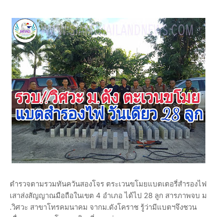
ตำรวจตามรวมทันควันสองโจร ตระเวนขโมยแบตเตอรี่สำรองไฟ
เสาส่งสัญญาณมือถือในเขต 4 อำเภอ ได้ไป 28 ลูก สารภาพจบ ม
.วิศวะ สาขาโทรคมนาคม จากม.ดังโคราช รู้ว่ามีแบตฯจึงชวน