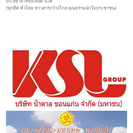
บก.สยามไทยแลนด์ นิวส์
(ทุกทิศ ทั่วไทย ข่าวสารกว้างไกล คุณธรรมนำใจประชาชน)