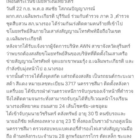
เพื่อนตระเวนขโมยหาเงินเที่ยวเตร่
วันที่ 22 ก.ย. พ.ต.อ สมชัย โสภณปัญญาภรณ์
ผกก.สภ.เฉลิมพระเกียรติ บุรีรัมย์ ร่วมกับตำรวจ ภาค 3 ,ตำรวจ
ชุดสืบสวน สภ.นางรอง ได้ร่วมกันเร่งติดตามคนร้ายที่เข้าไป
ขโมยทรัพย์สินภายในเสาส่งสัญญาณโทรศัพท์มือถือในเขต
อ.เฉลิมพระเกียรติ
หลังจากได้รับแจ้งจากผู้จัดการบริษัท AWN สาขาจังหวัดสุรินทร์
ว่าพบรถต้องสงสัยขโมยทรัพย์สินของบริษัทที่ติดตั้งในเสาเครือ
ข่ายสัญญาณโทรศัพท์ จุดแยกเขาพนมรุ้ง อ.เฉลิมพระเกียรติ และ
กำลังขับมุ่งหน้าไป อ.นางรอง
จากนั้นตำรวจได้ตั้งจุดสกัด แต่รถต้องสงสัย เป็นรถยนต์กระบะมา
สด้า สีแดง หมายเลขทะเบียน 3717 นครราชสีมา ติดตั้งหลังคา
แครี่บอย ได้ขับรถฝ่าด่านตรวจหนีการจับกุมของเจ้าหน้าที่ตำรวจ
จึงไล่ติดตามจนกระทั่งสามารถจับกุมได้ที่บริเวณหน้าโรงเรียน
นางรองพิทยาคม ถนนสาย 24 เส้นโชคชัย-เดชอุดม
ได้เข้าจับกุมนายวัชรินทร์ คลังทรัพย์ อายุ 30 ปี คนขับรถและ
นายอภิชัย หลั่งทองหลาง อายุ 23 ปี ทั้งสองเป็นชาวอำเภอสูงเนิน
นครราชสีมา ตรวจสอบพบแบตเตอรี่สำรองไฟเสาส่งสัญญาณมือ
ถือ ด้านหลังกระบะจำนวน 28 ลูกพร้อมกรรไกร ตัดเหล็ก ชะแลง