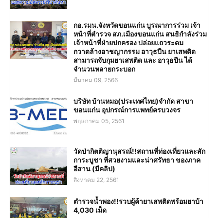
กอ.รมน.จังหวัดขอนแก่น บูรณาการร่วม เจ้า
หน้าที่ตำรวจ สภ.เมืองขอนแก่น สนธิกำลังร่วม
เจ้าหน้าที่ฝ่ายปกครอง ปล่อยแถวระดม
กวาดล้างอาชญากรรม อาวุธปืน ยาเสพติด
สามารถจับกุมยาเสพติด และ อาวุธปืน ได้
จำนวนหลายกระบอก
มีนาคม 09, 2566
บริษัท บ้านหมอ(ประเทศไทย)จำกัด สาขา
ขอนแก่น อุปกรณ์การแพทย์ครบวงจร
พฤษภาคม 05, 2561
วัดป่ากิตติญานุสรณ์!!สถานที่ท่องเที่ยวและสัก
การะบูชา ที่สวยงามและน่าศรัทธา ของภาค
อีสาน (มีคลิป)
สิงหาคม 22, 2561
ตำรวจน้ำพอง!!รวบผู้ค้ายาเสพติดพร้อมยาบ้า
4,030 เม็ด