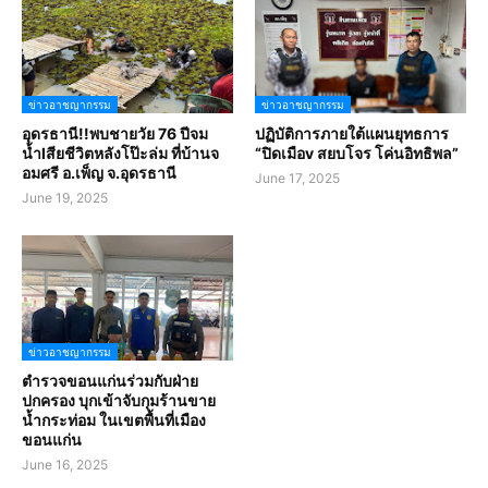
ข่าวอาชญากรรม
ข่าวอาชญากรรม
อุดรธานี!!พบชายวัย 76 ปีจม
ปฏิบัติการภายใต้แผนยุทธการ
น้ำlสียชีวิตหลังโป๊ะล่ม ที่บ้านจ
“ปิดเมือv สยบโจร โค่นอิทธิพล”
อมศรี อ.เพ็ญ จ.อุดรธานี
June 17, 2025
June 19, 2025
ข่าวอาชญากรรม
ตำรวจขอนแก่นร่วมกับฝ่าย
ปกครอง บุกเข้าจับกุมร้านขาย
น้ำกระท่อม ในเขตพื้นที่เมือง
ขอนแก่น
June 16, 2025