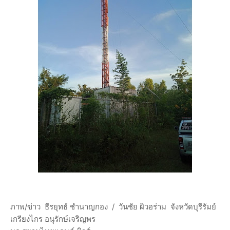
ภาพ/ข่าว ธีรยุทธ์ ชำนาญกอง / วันชัย ผิวอร่าม จังหวัดบุรีรัมย์
เกรียงไกร อนุรักษ์เจริญพร