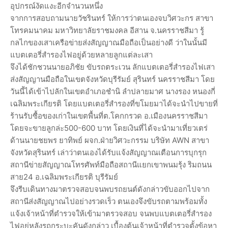
อุปกรณ์งัดแงะอีกจำนวนหนึ่ง
จากการสอบถามนายวัชรินทร์ ให้การว่าตนเองจบวิศวะกร สาขา
โทรคมนาคม มหาวิทยาลัยราชมงคล อีสาน จ.นครราชสีมา รู้
กลไกของเสาเครือข่ายส่งสัญญาณมือถือเป็นอย่างดี ว่าในนั้นมี
แบตเตอรี่สำรองไฟอยู่ด้วยหลายลูกแต่ละเสา
จึงได้ชักชวนนายอภิชัย ขับรถตระเวน ลักแบตเตอรี่สำรองไฟเสา
ส่งสัญญานมือถือในเขตจังหวัดบุรีรัมย์ สุรินทร์ นครราชสีมา โดย
วันนี้ได้เข้าไปลักในเขตอำเภอชำนิ ลำปลายมาศ นางรอง หนองกี่
เฉลิมพระเกียรติ โดยแบตเตอรี่สำรองที่ขโมยมาได้จะนำไปขายที่
ร้านรับซื้อของเก่าในเขตพื้นที่ต.โคกกรวด อ.เมืองนครราชสีมา
โดยจะขายลูกล่ะ500-600 บาท โดยเงินที่ได้จะนำมาเที่ยวเตร่
ด้านนายชยพร ยาทิพย์ ผจก.ฝ่ายวิศวะกรรม บริษัท AWN สาขา
จังหวัดสุรินทร์ เล่าว่าตนเองได้รับแจ้งสัญญาณเตือนการบุกรุก
สถานีข่ายสัญญาณโทรศัพท์มือถือสถานีแยกเขาพนมรุ้ง ริมถนน
สาย24 อ.เฉลิมพระเกียรติ บุรีรัมย์
จึงรีบเดินทางมาตรวจสอบจนพบรถยนต์ดังกล่าวขับออกไปจาก
สถานีส่งสัญญาณไปอย่างรวดเร็ว ตนเองจึงขับรถตามพร้อมทั้ง
แจ้งเจ้าหน้าที่ตำรวจให้เข้ามาตรวจสอบ จนพบแบตเตอรี่สำรอง
ไฟอยู่หลังรถกระบะคันดังกล่าว เบื้องต้นเจ้าหน้าที่ตำรวจตั้งข้อหา