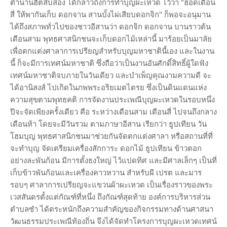
ตำนานฮีตสิบสอง ได้กล่าวถึงการทำบุญผะเหวด ไว้ว่า "ฮอดเดือน
สี่ ให้พากันเก็บ ดอกจาน สานบั้งไผ่เสียบดอกจิก" ก็พอจะอนุมาน
ได้ถึงสภาพทั่วไปของชาวอีสานว่า ดอกจิก ดอกจาน บานราวต้น
เดือนสาม พุทธศาสนิกชนจะเก็บดอกไม้เหล่านี้ มาร้อยเป็นมาลัย
เพื่อตกแต่งศาลาการเปรียญสำหรับบุญมหาชาตินี้เอง และในงาน
นี้ ก็จะมีการเทศน์มหาชาติ ซึ่งถือว่าเป็นงานอันศักดิ์สิทธิ์ผู้ใดฟัง
เทศน์มหาชาติจบภายในวันเดียว และบำเพ็ญคุณงามความดี จะ
ได้อานิสงส์ ไปเกิดในภพพระอริยเมตไตรย ซึ่งเป็นดินแดนแห่ง
ความสุขตามพุทธคติ การจัดงานประเพณีบุญผะเหวดในรอบหนึ่ง
ปีจะจัดเพียงครั้งเดียว คือ ระหว่างเดือนสาม เดือนสี่ ไปจนถึงกลาง
เดือนห้า โดยจะมีวันรวม ตามภาษาอีสาน เรียกว่า ธูปเทียน วัน
โฮมบุญ พุทธศาสนิกชนมาช่วยกันจัดตกแต่งศาลา หรือสถานที่ที่
จะทำบุญ จัดเตรียมเครื่องสักการะ ดอกไม้ ธูปเทียน ข้าวตอก
อย่างละพันก้อน มีการตั้งธงใหญ่ ไว้แปดทิศ และมีศาลเล็กๆ เป็นที่
เก็บข้าวพันก้อนและเครื่องคาวหวาน สำหรับผี เปรต และมาร
รอบๆ ศาลาการเปรียญจะแขวนผ้าผะเหวด เป็นเรื่องราวของพระ
เวสสันดรตั้งแต่กัณฑ์ที่หนึ่ง ถึงกัณฑ์สุดท้าย องค์การบริหารส่วน
ตำบลซำ ได้ตระหนักถึงความสำคัญของกิจกรรมทางด้านศาสนา
วัฒนธรรมประเพณีท้องถิ่น จึงได้จัดทำโครงการบุญผะเหวดเทศน์