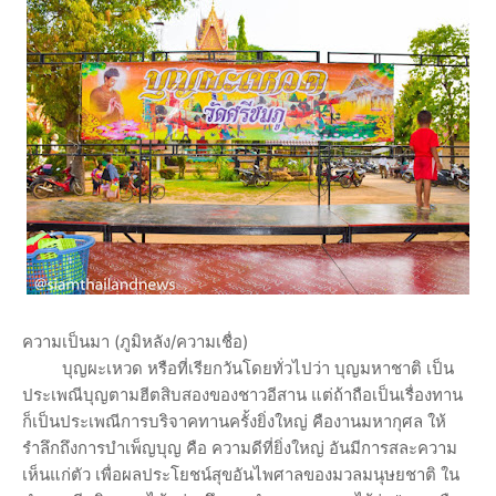
ความเป็นมา (ภูมิหลัง/ความเชื่อ)
บุญผะเหวด หรือที่เรียกวันโดยทั่วไปว่า บุญมหาชาติ เป็น
ประเพณีบุญตามฮีตสิบสองของชาวอีสาน แต่ถ้าถือเป็นเรื่องทาน
ก็เป็นประเพณีการบริจาคทานครั้งยิ่งใหญ่ คืองานมหากุศล ให้
รำลึกถึงการบำเพ็ญบุญ คือ ความดีที่ยิ่งใหญ่ อันมีการสละความ
เห็นแก่ตัว เพื่อผลประโยชน์สุขอันไพศาลของมวลมนุษยชาติ ใน