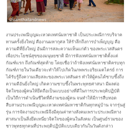
งานประเพณีบุญผะเหวดเทศน์มหาชาติ เป็นประเพณีการบริจาค
ทานครั้งยิ่งใหญ่ คืองานมหากุศล ให้รำลึกถึงการบำเพ็ญบุญ คือ
ความดีที่ยิ่งใหญ่ อันมีการสละความเห็นแก่ตัว ของพระเวสสันดร
เพื่อประโยชน์สุขของมนุษยชาติ มีการฟังเทศน์มหาชาติตั้งแต่
กัณฑ์แรก ถึงกัณฑ์สุดท้าย โดยเชื่อว่าถ้าฟังเทศน์มหาชาติครบทุก
กัณฑ์ภายในวันเดียวจะทำให้ไปเกิดในภพพระอริยเมตไตรย์ การ
ได้รับรู้ถึงความเสียสละของพระเวสสันดร ทำให้ผู้คนได้ซาบซึ้งถึง
ความดีอันยิ่งใหญ่ เกิดความซาบซึ้งในพระพุทธศาสนา มีผลต่อ
จิตใจของผู้คนให้ยึดถือเป็นแบบอย่างที่ดีในการประพฤติปฏิบัติ
เป็นวิถีการดำเนินชีวิตที่ดีงามของผู้คน จนทำให้มีการสืบทอด
สืบสานประเพณีบุญผะเหวดเทศน์มหาชาติกันทุกหมู่บ้าน จากรุ่นสู่
รุ่น การจัดงานประเพณีจึงมีคุณค่าทางสังคมเพราะประเพณีทาง
ศาสนาเป็นสิ่งยึดเหนี่ยวจิตใจของผู้คนในสังคม เป็นศูนย์รวมของ
ชาวพุทธทุกคนที่ประพฤติปฏิบัติแบบเดียวกันในวันดังกล่าว