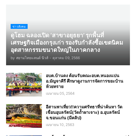
ข่าวสังคม
ดูโฮม ฉลองเปิด ‘สาขาอยุธยา’ รุกพื้นที่
เศรษฐกิจเมืองกรุงเก่า รองรับกำลังซื้อเขตนิคม
อุตสาหกรรมขนาดใหญ่ในภาคกลาง
by
สยามไทยแลนด์ นิวส์
-
ตุลาคม 09, 2566
อบต.บ้านดง ต้อนรับคณะอบต.หนองแปน
อ.มัญจาคีรี ศึกษาดูงานการจัดการขยะบ้าน
ห้วยทราย
เมษายน 05, 2564
อีสานพาเที่ยว!!ความศรัทธาที่น่าค้นหา วัด
เขื่อนอุบลรัตน์(วัดถ้ำผาเจาะ) อ.อุบลรัตน์
จ.ขอนแก่น (มีคลิป)
เมษายน 10, 2563