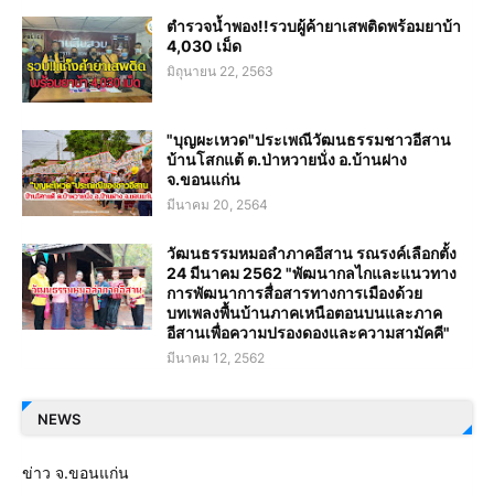
ตำรวจน้ำพอง!!รวบผู้ค้ายาเสพติดพร้อมยาบ้า
4,030 เม็ด
มิถุนายน 22, 2563
"บุญผะเหวด"ประเพณีวัฒนธรรมชาวอีสาน
บ้านโสกแต้ ต.ป่าหวายนั่ง อ.บ้านฝาง
จ.ขอนแก่น
มีนาคม 20, 2564
วัฒนธรรมหมอลำภาคอีสาน รณรงค์เลือกตั้ง
24 มีนาคม 2562 "พัฒนากลไกและแนวทาง
การพัฒนาการสื่อสารทางการเมืองด้วย
บทเพลงพื้นบ้านภาคเหนือตอนบนและภาค
อีสานเพื่อความปรองดองและความสามัคคี"
มีนาคม 12, 2562
NEWS
ข่าว จ.ขอนแก่น