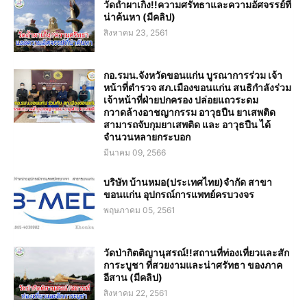
วัดถ้ำผาเกิ้ง!!ความศรัทธาและความอัศจรรย์ที่
น่าค้นหา (มีคลิป)
สิงหาคม 23, 2561
กอ.รมน.จังหวัดขอนแก่น บูรณาการร่วม เจ้า
หน้าที่ตำรวจ สภ.เมืองขอนแก่น สนธิกำลังร่วม
เจ้าหน้าที่ฝ่ายปกครอง ปล่อยแถวระดม
กวาดล้างอาชญากรรม อาวุธปืน ยาเสพติด
สามารถจับกุมยาเสพติด และ อาวุธปืน ได้
จำนวนหลายกระบอก
มีนาคม 09, 2566
บริษัท บ้านหมอ(ประเทศไทย)จำกัด สาขา
ขอนแก่น อุปกรณ์การแพทย์ครบวงจร
พฤษภาคม 05, 2561
วัดป่ากิตติญานุสรณ์!!สถานที่ท่องเที่ยวและสัก
การะบูชา ที่สวยงามและน่าศรัทธา ของภาค
อีสาน (มีคลิป)
สิงหาคม 22, 2561