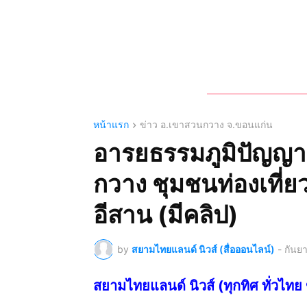
หน้าแรก
ข่าว อ.เขาสวนกวาง จ.ขอนแก่น
อารยธรรมภูมิปัญญาช
กวาง ชุมชนท่องเที่
อีสาน (มีคลิป)
by
สยามไทยแลนด์ นิวส์ (สื่อออนไลน์)
-
กันย
สยามไทยแลนด์ นิวส์ (ทุกทิศ ทั่ว