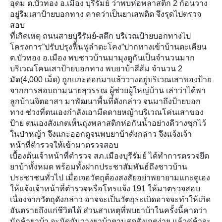
อุดม ต.บัวทอง อ.เมือง บุรีรัมย์ ว่าพบห่อพลาสติก 2 ก้อนวาง
อยู่ริมเสาป้
ายบอกทาง คาดว่าเป็นยาเสพติด จึงรุดไปตรวจ
สอบ
ที่เกิดเหตุ ถนนสายบุรีรัมย์-สตึก บริเวณป้ายบอกทางไป
โครงการ”ปรับปรุงฟื้นฟูลำตะโคง”ปากทางเข้าบ้านตะเคียน
ต.บัวทอง อ.เมือง พบชาวบ้านมามุงดูกันเป็นจำนวนมาก
บริเวณโคนเสาป้ายบอกทาง พบยาบ้าสีส้ม จำนวน 2
มัด(4,000 เม็ด) ถูกแกะออกมาแล้ววางอยู่บริเวณเสาของป้าย
จากการสอบถามนายสุวรรณ ผู้ช่วยผู้ใหญ่บ้าน เล่าว่าได้พา
ลูกบ้านจิตอาสา มาพัฒนาพื้นที่ดังกล่าว จนมาถึงป้ายบอก
ทาง ช่วงที่ตนเองกำลังเอามีดดายหญ้าบริเวณโค่นเสาของ
ป้าย ตนเองสังเกตเห็นถุงพลาสติกห่อกันน้ำอย่างดีวางซุกไว้
ในป่าหญ้า จึงแกะออกดูจนพบยาบ้าดังกล่าว จึงแจ้งเจ้า
หน้าที่ตำรวจให้เข้ามาตรวจสอบ
เบื้องต้นเจ้าหน้าที่ตำรวจ สภ.เมืองบุรีรัมย์ ได้ทำการตรวจยึด
ยาบ้าทั้งหมด พร้อมทั้งฝากประชาสัมพันธ์ถึงชาวบ้าน
ประชาชนทั่วไป เมื่อเจอวัตถุต้องสงสัยอย่าพยายามแกะดูเอง
ให้แจ้งเจ้าหน้าที่ตำรวจหรือโทรแจ้ง 191 ให้มาตรวจสอบ
เนื่องจากวัตถุดังกล่าว อาจจะเป็นวัตถุระเบิดอาจจะทำให้เกิด
อันตรายถึงแก่ชีวิตได้ ส่วนสาเหตุที่พบยาบ้าในครั้งนี้คาดว่า
นักค้ายาบ้า จะนัดกันวางยาบ้าตามสุดสังเกตง่าย แล้วคู่ค้าจะ