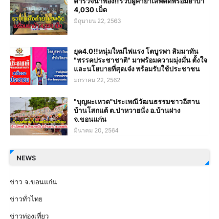
ตำรวจน้ำพอง!!รวบผู้ค้ายาเสพติดพร้อมยาบ้า
4,030 เม็ด
มิถุนายน 22, 2563
ยุค4.0!!หนุ่มใหม่ไฟแรง โตบูรพา สิมมาทัน
"พรรคประชาชาติ" มาพร้อมความมุ่งมั่น ตั้งใจ
และนโยบายที่สุดเจ๋ง พร้อมรับใช้ประชาชน
มกราคม 22, 2562
"บุญผะเหวด"ประเพณีวัฒนธรรมชาวอีสาน
บ้านโสกแต้ ต.ป่าหวายนั่ง อ.บ้านฝาง
จ.ขอนแก่น
มีนาคม 20, 2564
NEWS
ข่าว จ.ขอนแก่น
ข่าวทั่วไทย
ข่าวท่องเที่ยว