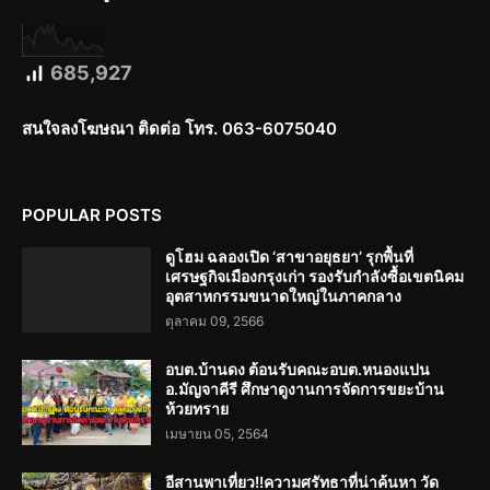
685,927
สนใจลงโฆษณา ติดต่อ โทร. 063-6075040
POPULAR POSTS
ดูโฮม ฉลองเปิด ‘สาขาอยุธยา’ รุกพื้นที่
เศรษฐกิจเมืองกรุงเก่า รองรับกำลังซื้อเขตนิคม
อุตสาหกรรมขนาดใหญ่ในภาคกลาง
ตุลาคม 09, 2566
อบต.บ้านดง ต้อนรับคณะอบต.หนองแปน
อ.มัญจาคีรี ศึกษาดูงานการจัดการขยะบ้าน
ห้วยทราย
เมษายน 05, 2564
อีสานพาเที่ยว!!ความศรัทธาที่น่าค้นหา วัด