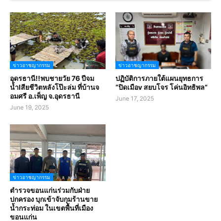
ข่าวอาชญากรรม
ข่าวอาชญากรรม
อุดรธานี!!พบชายวัย 76 ปีจม
ปฏิบัติการภายใต้แผนยุทธการ
น้ำlสียชีวิตหลังโป๊ะล่ม ที่บ้านจ
“ปิดเมือv สยบโจร โค่นอิทธิพล”
อมศรี อ.เพ็ญ จ.อุดรธานี
June 17, 2025
June 19, 2025
ข่าวอาชญากรรม
ตำรวจขอนแก่นร่วมกับฝ่าย
ปกครอง บุกเข้าจับกุมร้านขาย
น้ำกระท่อม ในเขตพื้นที่เมือง
ขอนแก่น