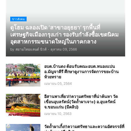
ข่าวสังคม
ดูโฮม ฉลองเปิด ‘สาขาอยุธยา’ รุกพื้นที่
เศรษฐกิจเมืองกรุงเก่า รองรับกำลังซื้อเขตนิคม
อุตสาหกรรมขนาดใหญ่ในภาคกลาง
by
สยามไทยแลนด์ นิวส์
-
ตุลาคม 09, 2566
อบต.บ้านดง ต้อนรับคณะอบต.หนองแปน
อ.มัญจาคีรี ศึกษาดูงานการจัดการขยะบ้าน
ห้วยทราย
เมษายน 05, 2564
อีสานพาเที่ยว!!ความศรัทธาที่น่าค้นหา วัด
เขื่อนอุบลรัตน์(วัดถ้ำผาเจาะ) อ.อุบลรัตน์
จ.ขอนแก่น (มีคลิป)
เมษายน 10, 2563
วัดถ้ำผาเกิ้ง!!ความศรัทธาและความอัศจรรย์ที่