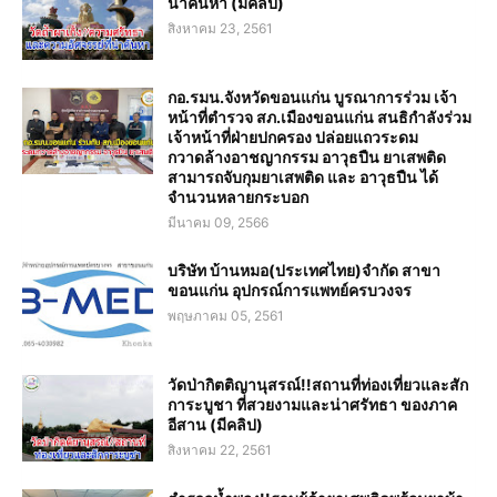
น่าค้นหา (มีคลิป)
สิงหาคม 23, 2561
กอ.รมน.จังหวัดขอนแก่น บูรณาการร่วม เจ้า
หน้าที่ตำรวจ สภ.เมืองขอนแก่น สนธิกำลังร่วม
เจ้าหน้าที่ฝ่ายปกครอง ปล่อยแถวระดม
กวาดล้างอาชญากรรม อาวุธปืน ยาเสพติด
สามารถจับกุมยาเสพติด และ อาวุธปืน ได้
จำนวนหลายกระบอก
มีนาคม 09, 2566
บริษัท บ้านหมอ(ประเทศไทย)จำกัด สาขา
ขอนแก่น อุปกรณ์การแพทย์ครบวงจร
พฤษภาคม 05, 2561
วัดป่ากิตติญานุสรณ์!!สถานที่ท่องเที่ยวและสัก
การะบูชา ที่สวยงามและน่าศรัทธา ของภาค
อีสาน (มีคลิป)
สิงหาคม 22, 2561