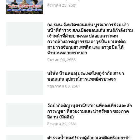
สิงหาคม 23, 2561
กอ.รมน.จังหวัดขอนแก่น บูรณาการร่วม เจ้า
หน้าที่ตำรวจ สภ.เมืองขอนแก่น สนธิกำลังร่วม
เจ้าหน้าที่ฝ่ายปกครอง ปล่อยแถวระดม
กวาดล้างอาชญากรรม อาวุธปืน ยาเสพติด
สามารถจับกุมยาเสพติด และ อาวุธปืน ได้
จำนวนหลายกระบอก
มีนาคม 09, 2566
บริษัท บ้านหมอ(ประเทศไทย)จำกัด สาขา
ขอนแก่น อุปกรณ์การแพทย์ครบวงจร
พฤษภาคม 05, 2561
วัดป่ากิตติญานุสรณ์!!สถานที่ท่องเที่ยวและสัก
การะบูชา ที่สวยงามและน่าศรัทธา ของภาค
อีสาน (มีคลิป)
สิงหาคม 22, 2561
ตำรวจน้ำพอง!!รวบผู้ค้ายาเสพติดพร้อมยาบ้า