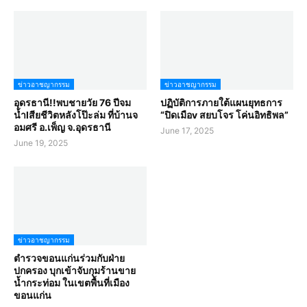
ข่าวอาชญากรรม
ข่าวอาชญากรรม
อุดรธานี!!พบชายวัย 76 ปีจม
ปฏิบัติการภายใต้แผนยุทธการ
น้ำlสียชีวิตหลังโป๊ะล่ม ที่บ้านจ
“ปิดเมือv สยบโจร โค่นอิทธิพล”
อมศรี อ.เพ็ญ จ.อุดรธานี
June 17, 2025
June 19, 2025
ข่าวอาชญากรรม
ตำรวจขอนแก่นร่วมกับฝ่าย
ปกครอง บุกเข้าจับกุมร้านขาย
น้ำกระท่อม ในเขตพื้นที่เมือง
ขอนแก่น