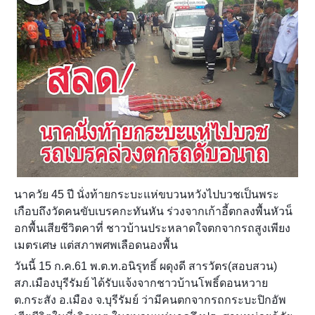
นาควัย 45 ปี นั่งท้ายกระบะแห่ขบวนหวังไปบวชเป็นพระ
เกือบถึงวัดคนขับเบรคกะทันหัน ร่วงจากเก้าอี้ตกลงพื้นหัวน็
อกพื้นเสียชีวิตคาที่ ชาวบ้านประหลาดใจตกจากรถสูงเพียง
เมตรเศษ แต่สภาพศพเลือดนองพื้น
วันนี้ 15 ก.ค.61 พ.ต.ท.อนิรุทธิ์ ผดุงดี สารวัตร(สอบสวน)
สภ.เมืองบุรีรัมย์ ได้รับแจ้งจากชาวบ้านโพธิ์ดอนหวาย
ต.กระสัง อ.เมือง จ.บุรีรัมย์ ว่ามีคนตกจากรถกระบะปิกอัพ