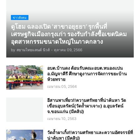
ข่าวสังคม
ดูโฮม ฉลองเปิด ‘สาขาอยุธยา’ รุกพื้นที่
เศรษฐกิจเมืองกรุงเก่า รองรับกำลังซื้อเขตนิคม
อุตสาหกรรมขนาดใหญ่ในภาคกลาง
by
สยามไทยแลนด์ นิวส์
-
ตุลาคม 09, 2566
อบต.บ้านดง ต้อนรับคณะอบต.หนองแปน
อ.มัญจาคีรี ศึกษาดูงานการจัดการขยะบ้าน
ห้วยทราย
เมษายน 05, 2564
อีสานพาเที่ยว!!ความศรัทธาที่น่าค้นหา วัด
เขื่อนอุบลรัตน์(วัดถ้ำผาเจาะ) อ.อุบลรัตน์
จ.ขอนแก่น (มีคลิป)
เมษายน 10, 2563
วัดถ้ำผาเกิ้ง!!ความศรัทธาและความอัศจรรย์ที่
น่าค้นหา (มีคลิป)