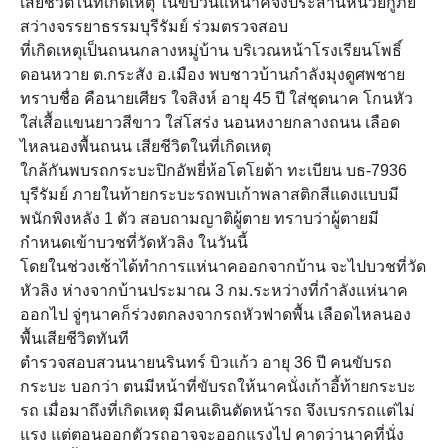
เสียชีวิตในที่เกิดเหตุ ในขบวนแห่นาคจึงประสานหน่วยกู้ภัย
สว่างจรรยาธรรม
บุรีรัมย์ ร่วมตรวจสอบ
ที่เกิดเหตุเป็นถนนกลางหมู่บ้าน บริเวณหน้าโรงเรียนโพธิ์
ดอนหวาย ต.กระสัง อ.เมือง พบชาวบ้านกำลังมุงดูศพชาย
ทราบชื่อ คือนายเศียร ใจสิงห์ อายุ 45 ปี ใส่ชุดนาค โกนหัว
ใส่เสื้อแขนยาวสีขาว ใส่โสร่ง นอนหงายกลางถนน เลือด
ไหลนองพื้นถนน เสียชีวิตในที่เกิดเหตุ
ใกล้กันพบรถกระบะปิกอัพยี่ห้อโตโยต้า ทะเบียน บธ-7936
บุรีรัมย์ ภายในท้ายกระบะรถพบเก้าพลาสติกสีแดงแบบมี
พนักพิงหลัง 1 ตัว สอบถามญาติผู้ตาย ทราบว่าผู้ตายมี
กำหนดเข้าบวชที่วัดหัวลิง ในวันนี้
โดยในช่วงเช้าได้ทำการแห่นาคออกจากบ้าน จะไปบวชที่วัด
หัวลิง ห่างจากบ้านประมาณ 3 กม.ระหว่างที่กำลังแห่นาค
ออกไป จู่ๆนาคก็ร่วงตกลงจากรถหัวฟาดพื้น เลือดไหลนอง
พื้นเสียชีวิตทันที
ตำรวจสอบสวนนายนรินทร์ บิวแก้ว อายุ 36 ปี คนขับรถ
กระบะ บอกว่า ตนมีหน้าที่ขับรถให้นาคนั่งเก้าอี้ท้ายกระบะ
รถ เมื่อมาถึงที่เกิดเหตุ มีคนเดินตัดหน้ารถ จึงเบรกรถแต่ไม่
แรง แต่ตอนออกตัวรถอาจจะออกแรงไป คาดว่านาคที่นั่ง