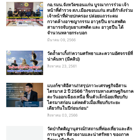
กอ.รมน.จังหวัดขอนแก่น บูรณาการร่วม เจ้า
หน้าที่ตำรวจ สภ.เมืองขอนแก่น สนธิกำลังร่วม
เจ้าหน้าที่ฝ่ายปกครอง ปล่อยแถวระดม
กวาดล้างอาชญากรรม อาวุธปืน ยาเสพติด
สามารถจับกุมยาเสพติด และ อาวุธปืน ได้
จำนวนหลายกระบอก
มีนาคม 09, 2566
วัดถ้ำผาเกิ้ง!!ความศรัทธาและความอัศจรรย์ที่
น่าค้นหา (มีคลิป)
สิงหาคม 23, 2561
แบงก์ชาติอีสาน!!สรุปภาวะเศรษฐกิจอีสาน
ไตรมาส 2 ปี 2566 "กิจกรรมทางเศรษฐกิจภาค
ตะวันออกเฉียงเหนือ ฟื้นตัวเล็กน้อยเทียบกับ
ไตรมาสก่อน แต่หดตัวเมื่อเทียบกับระยะ
เดียวกันในปีก่อนก่อน"
สิงหาคม 03, 2566
วัดป่ากิตติญานุสรณ์!!สถานที่ท่องเที่ยวและสัก
การะบูชา ที่สวยงามและน่าศรัทธา ของภาค
อีสาน (มีคลิป)