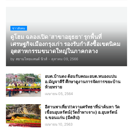
ข่าวสังคม
ดูโฮม ฉลองเปิด ‘สาขาอยุธยา’ รุกพื้นที่
เศรษฐกิจเมืองกรุงเก่า รองรับกำลังซื้อเขตนิคม
อุตสาหกรรมขนาดใหญ่ในภาคกลาง
by
สยามไทยแลนด์ นิวส์
-
ตุลาคม 09, 2566
อบต.บ้านดง ต้อนรับคณะอบต.หนองแปน
อ.มัญจาคีรี ศึกษาดูงานการจัดการขยะบ้าน
ห้วยทราย
เมษายน 05, 2564
อีสานพาเที่ยว!!ความศรัทธาที่น่าค้นหา วัด
เขื่อนอุบลรัตน์(วัดถ้ำผาเจาะ) อ.อุบลรัตน์
จ.ขอนแก่น (มีคลิป)
เมษายน 10, 2563