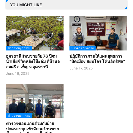
YOU MIGHT LIKE
ข่าวอาชญากรรม
ข่าวอาชญากรรม
อุดรธานี!!พบชายวัย 76 ปีจม
ปฏิบัติการภายใต้แผนยุทธการ
น้ำlสียชีวิตหลังโป๊ะล่ม ที่บ้านจ
“ปิดเมือv สยบโจร โค่นอิทธิพล”
อมศรี อ.เพ็ญ จ.อุดรธานี
June 17, 2025
June 19, 2025
ข่าวอาชญากรรม
ตำรวจขอนแก่นร่วมกับฝ่าย
ปกครอง บุกเข้าจับกุมร้านขาย