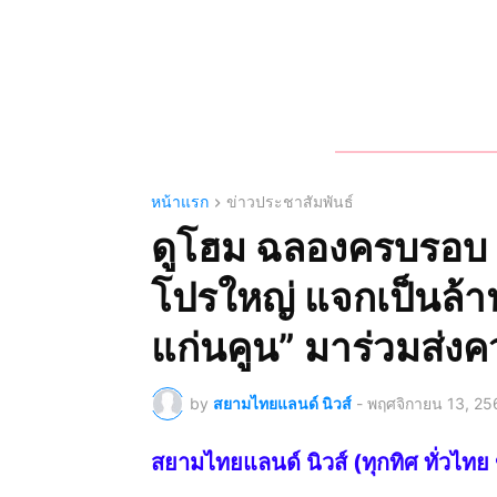
หน้าแรก
ข่าวประชาสัมพันธ์
ดูโฮม ฉลองครบรอบ 4
โปรใหญ่ แจกเป็นล้า
แก่นคูน” มาร่วมส่ง
by
สยามไทยแลนด์ นิวส์
-
พฤศจิกายน 13, 25
สยามไทยแลนด์ นิวส์ (ทุกทิศ ทั่ว