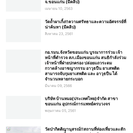
จ.ขอนแก่น (มีคลิป)
เมษายน 10, 2563
วัดถ้ำผาเกิ้ง!!ความศรัทธาและความอัศจรรย์ที่
น่าค้นหา (มีคลิป)
สิงหาคม 23, 2561
กอ.รมน.จังหวัดขอนแก่น บูรณาการร่วม เจ้า
หน้าที่ตำรวจ สภ.เมืองขอนแก่น สนธิกำลังร่วม
เจ้าหน้าที่ฝ่ายปกครอง ปล่อยแถวระดม
กวาดล้างอาชญากรรม อาวุธปืน ยาเสพติด
สามารถจับกุมยาเสพติด และ อาวุธปืน ได้
จำนวนหลายกระบอก
มีนาคม 09, 2566
บริษัท บ้านหมอ(ประเทศไทย)จำกัด สาขา
ขอนแก่น อุปกรณ์การแพทย์ครบวงจร
พฤษภาคม 05, 2561
วัดป่ากิตติญานุสรณ์!!สถานที่ท่องเที่ยวและสัก