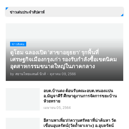
ข่าวเด่นประจำสัปดาห์
ข่าวสังคม
ดูโฮม ฉลองเปิด ‘สาขาอยุธยา’ รุกพื้นที่
เศรษฐกิจเมืองกรุงเก่า รองรับกำลังซื้อเขตนิคม
อุตสาหกรรมขนาดใหญ่ในภาคกลาง
by
สยามไทยแลนด์ นิวส์
-
ตุลาคม 09, 2566
อบต.บ้านดง ต้อนรับคณะอบต.หนองแปน
อ.มัญจาคีรี ศึกษาดูงานการจัดการขยะบ้าน
ห้วยทราย
เมษายน 05, 2564
อีสานพาเที่ยว!!ความศรัทธาที่น่าค้นหา วัด
เขื่อนอุบลรัตน์(วัดถ้ำผาเจาะ) อ.อุบลรัตน์