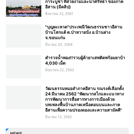
การะบูชา ที่สวยงามและน่าศรัทธา ของภาค
อีสาน (มีคลิป)
สิงหาคม 22, 2561
"บุญผะเหวด"ประเพณีวัฒนธรรมชาวอีสาน
บ้านโสกแต้ ต.ป่าหวายนั่ง อ.บ้านฝาง
จ.ขอนแก่น
มีนาคม 20, 2564
ตำรวจน้ำพอง!!รวบผู้ค้ายาเสพติดพร้อมยาบ้า
4,030 เม็ด
มิถุนายน 22, 2563
วัฒนธรรมหมอลำภาคอีสาน รณรงค์เลือกตั้ง
24 มีนาคม 2562 "พัฒนากลไกและแนวทาง
การพัฒนาการสื่อสารทางการเมืองด้วย
บทเพลงพื้นบ้านภาคเหนือตอนบนและภาค
อีสานเพื่อความปรองดองและความสามัคคี"
มีนาคม 12, 2562
NEWS