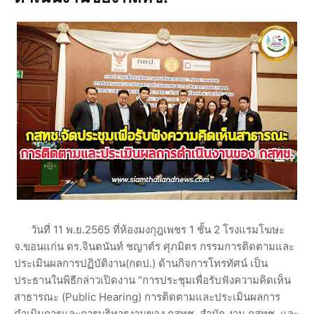
วันที่ 11 พ.ย.2565 ที่ห้องมงกุฎเพชร 1 ชั้น 2 โรงแรมโฆษะ
จ.ขอนแก่น ดร.จินตนันท์ ชญาต์ร ศุภมิตร กรรมการติดตามและ
ประเมินผลการปฏิบัติงาน(กตป.) ด้านกิจการโทรทัศน์ เป็น
ประธานในพิธีกล่าวเปิดงาน “การประชุมเพื่อรับฟังความคิดเห็น
สาธารณะ (Public Hearing) การติดตามและประเมินผลการ
ดำเนินการและการบริหารงานของ กสทช. สำนัก งาน กสทช. และ