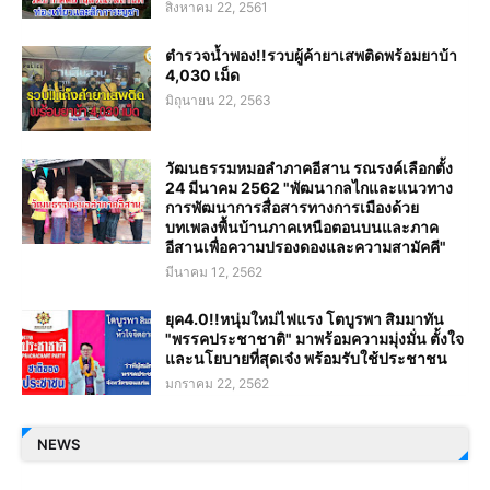
สิงหาคม 22, 2561
ตำรวจน้ำพอง!!รวบผู้ค้ายาเสพติดพร้อมยาบ้า
4,030 เม็ด
มิถุนายน 22, 2563
วัฒนธรรมหมอลำภาคอีสาน รณรงค์เลือกตั้ง
24 มีนาคม 2562 "พัฒนากลไกและแนวทาง
การพัฒนาการสื่อสารทางการเมืองด้วย
บทเพลงพื้นบ้านภาคเหนือตอนบนและภาค
อีสานเพื่อความปรองดองและความสามัคคี"
มีนาคม 12, 2562
ยุค4.0!!หนุ่มใหม่ไฟแรง โตบูรพา สิมมาทัน
"พรรคประชาชาติ" มาพร้อมความมุ่งมั่น ตั้งใจ
และนโยบายที่สุดเจ๋ง พร้อมรับใช้ประชาชน
มกราคม 22, 2562
NEWS