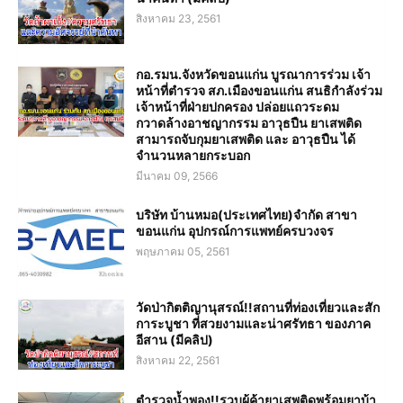
สิงหาคม 23, 2561
กอ.รมน.จังหวัดขอนแก่น บูรณาการร่วม เจ้า
หน้าที่ตำรวจ สภ.เมืองขอนแก่น สนธิกำลังร่วม
เจ้าหน้าที่ฝ่ายปกครอง ปล่อยแถวระดม
กวาดล้างอาชญากรรม อาวุธปืน ยาเสพติด
สามารถจับกุมยาเสพติด และ อาวุธปืน ได้
จำนวนหลายกระบอก
มีนาคม 09, 2566
บริษัท บ้านหมอ(ประเทศไทย)จำกัด สาขา
ขอนแก่น อุปกรณ์การแพทย์ครบวงจร
พฤษภาคม 05, 2561
วัดป่ากิตติญานุสรณ์!!สถานที่ท่องเที่ยวและสัก
การะบูชา ที่สวยงามและน่าศรัทธา ของภาค
อีสาน (มีคลิป)
สิงหาคม 22, 2561
ตำรวจน้ำพอง!!รวบผู้ค้ายาเสพติดพร้อมยาบ้า