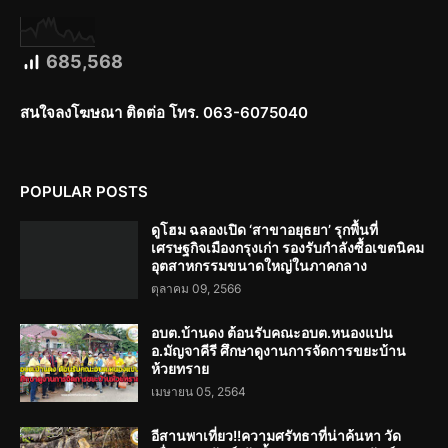
685,568
สนใจลงโฆษณา ติดต่อ โทร. 063-6075040
POPULAR POSTS
ดูโฮม ฉลองเปิด ‘สาขาอยุธยา’ รุกพื้นที่
เศรษฐกิจเมืองกรุงเก่า รองรับกำลังซื้อเขตนิคม
อุตสาหกรรมขนาดใหญ่ในภาคกลาง
ตุลาคม 09, 2566
อบต.บ้านดง ต้อนรับคณะอบต.หนองแปน
อ.มัญจาคีรี ศึกษาดูงานการจัดการขยะบ้าน
ห้วยทราย
เมษายน 05, 2564
อีสานพาเที่ยว!!ความศรัทธาที่น่าค้นหา วัด