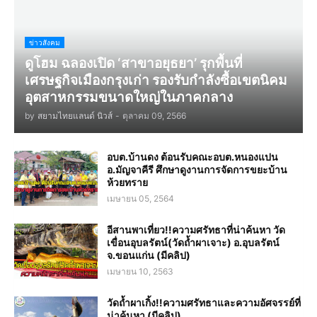
ข่าวสังคม
ดูโฮม ฉลองเปิด ‘สาขาอยุธยา’ รุกพื้นที่
เศรษฐกิจเมืองกรุงเก่า รองรับกำลังซื้อเขตนิคม
อุตสาหกรรมขนาดใหญ่ในภาคกลาง
by
สยามไทยแลนด์ นิวส์
-
ตุลาคม 09, 2566
อบต.บ้านดง ต้อนรับคณะอบต.หนองแปน
อ.มัญจาคีรี ศึกษาดูงานการจัดการขยะบ้าน
ห้วยทราย
เมษายน 05, 2564
อีสานพาเที่ยว!!ความศรัทธาที่น่าค้นหา วัด
เขื่อนอุบลรัตน์(วัดถ้ำผาเจาะ) อ.อุบลรัตน์
จ.ขอนแก่น (มีคลิป)
เมษายน 10, 2563
วัดถ้ำผาเกิ้ง!!ความศรัทธาและความอัศจรรย์ที่
น่าค้นหา (มีคลิป)