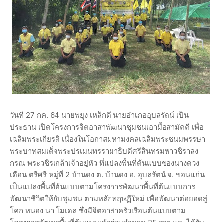
วันที่ 27 กค. 64 นายพยุง เหล็กดี นายอำเภออุบลรัตน์ เป็น
ประธาน เปิดโครงการจิตอาสาพัฒนาชุมชนเอามื้อสามัคคี เพื่อ
เฉลิมพระเกียรติ เนื่องในโอกาสมหามงคลเฉลิมพระชนมพรรษา
พระบาทสมเด็จพระปรเมนทรรามาธิบดีศรีสินทรมหาวชิราลง
กรณ พระวชิรเกล้าเจ้าอยู่หัว ที่แปลงพื้นที่ต้นแบบของนางดวง
เดือน ตรีศรี หมู่ที่ 2 บ้านดง ต. บ้านดง อ. อุบลรัตน์ จ. ขอนแก่น
เป็นแปลงพื้นที่ต้นแบบตามโครงการพัฒนาพื้นที่ต้นแบบการ
พัฒนาชีวิตให้กับชุมชน ตามหลักทฤษฏีใหม่ เพื่อพัฒนาต่อยอดสู่
โคก หนอง นา โมเดล ซึ่งมีจิตอาสาครัวเรือนต้นแบบตาม