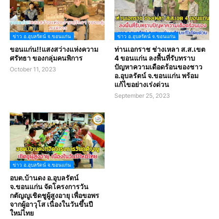
ข่าว อ.อุบลรัตน์ จ.ขอนแก่น
ข่าว อ.อุบลรัตน์ จ.ขอนแก่น
ขอนแก่น!!แสงสว่างแห่งความ
ท่านเอกราช ช่างเหลา ส.ส.เขต
ศรัทธา ของกลุ่มคนพิการ
4 ขอนแก่น ลงพื้นที่รับทราบ
ปัญหาความเดือดร้อนของชาว
October 11, 2023
อ.อุบลรัตน์ จ.ขอนแก่น พร้อม
แก้ไขอย่างเร่งด่วน
September 25, 2023
ข่าว อ.อุบลรัตน์ จ.ขอนแก่น
อบต.บ้านดง อ.อุบลรัตน์
จ.ขอนแก่น จัดโครงการวัน
กตัญญูเชิดชูผู้สูงอายุ เพื่อขอพร
จากผู้อาวุโส เนื่องในวันขึ้นปี
ใหม่ไทย