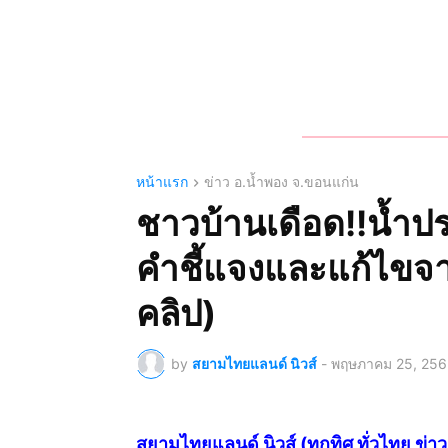
หน้าแรก
ข่าว อ.น้ำพอง จ.ขอนแก่น
ชาวบ้านเดือด!!น้ำป
คำชี้แจงและแก้ไขจา
คลิป)
by
สยามไทยแลนด์ นิวส์
-
พฤษภาคม 25, 256
สยามไทยแลนด์ นิวส์ (ทุกทิศ ทั่วไทย 