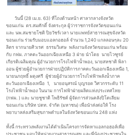
วันนี้ (28 เม.ย. 63) ที่โถงด้านหน้า ศาลากลางจังหวัด
ขอนแก่น ดร.สมศักดิ์ จังตระกุล ผู้ว่าราชการจังหวัดขอนแก่น
และ นพ.สมชายโชติ ปิยวัชร์เวลา นายแพทย์สาธารณสุขจังหวัด
ขอนแก่น ร่วมรับมอบแอลกอฮอล์ จำนวน 1,240 แกลลอนๆละ 20
ลิตร จากนายศิวเรศ ธรรมวิเศษ พลังงานจังหวัดขอนแก่น พร้อม
กับ กฟผ. ภาคตะวันออกเฉียงเหนือ 3 ฝ่าย นำโดย นายไวฑูรย์
เกียรติเฉลิมคุณ ผู้อำนวยการโรงไฟฟ้าน้ำพอง, นายสหชาติ พิลา
ออน ผู้ช่วยผู้อำนวยการฝ่ายปฏิบัติการภาคตะวันออกเฉียงเหนือ 1,
นายนภฤทธิ์ ผดุงศรี ผู้ช่วยผู้อำนวยการโรงไฟฟ้าพลังน้ำภาค
ตะวันออกเฉียงเหนือ 1, นายอนุสรณ์ บุญรอด วิศวกรระดับ 11
โรงไฟฟ้าน้ำพอง ในนาม การไฟฟ้าฝ่ายผลิตแห่งประเทศไทย
(กฟผ. ) และ นายชูชาติ โพธิรัชต์ ผู้จัดการส่วนคลังปิโตเลียม
ขอนแก่น บริษัท ปตท. จำกัด (มหาชน) เพื่อนำส่งต่อให้ โรง
พยาบาลส่งเสริมสุขภาพตำบลในจังหวัดขอนแก่น 248 แห่ง
ทั้งนี้ กระทรวงพลังงานได้ดำเนินโครงการจัดหาแอลกอฮอล์เพื่อ
ประชาชน มอบให้หน่วยงานสาธารณสุข และพี่น้องประชาชนใน