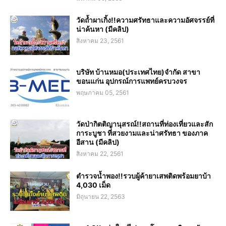
วัดถ้ำผาเกิ้ง!!ความศรัทธาและความอัศจรรย์ที่
น่าค้นหา (มีคลิป)
สิงหาคม 23, 2561
บริษัท บ้านหมอ(ประเทศไทย)จำกัด สาขา
ขอนแก่น อุปกรณ์การแพทย์ครบวงจร
พฤษภาคม 05, 2561
วัดป่ากิตติญานุสรณ์!!สถานที่ท่องเที่ยวและสัก
การะบูชา ที่สวยงามและน่าศรัทธา ของภาค
อีสาน (มีคลิป)
สิงหาคม 22, 2561
ตำรวจน้ำพอง!!รวบผู้ค้ายาเสพติดพร้อมยาบ้า
4,030 เม็ด
มิถุนายน 22, 2563