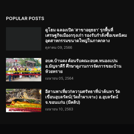
POPULAR POSTS
ดูโฮม ฉลองเปิด ‘สาขาอยุธยา’ รุกพื้นที่
เศรษฐกิจเมืองกรุงเก่า รองรับกำลังซื้อเขตนิคม
อุตสาหกรรมขนาดใหญ่ในภาคกลาง
ตุลาคม 09, 2566
อบต.บ้านดง ต้อนรับคณะอบต.หนองแปน
อ.มัญจาคีรี ศึกษาดูงานการจัดการขยะบ้าน
ห้วยทราย
เมษายน 05, 2564
อีสานพาเที่ยว!!ความศรัทธาที่น่าค้นหา วัด
เขื่อนอุบลรัตน์(วัดถ้ำผาเจาะ) อ.อุบลรัตน์
จ.ขอนแก่น (มีคลิป)
เมษายน 10, 2563