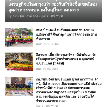
เศรษฐกิจเมืองกรุงเก่า รองรับกำลังซื้อเขตนิคม
อุตสาหกรรมขนาดใหญ่ในภาคกลาง
by
สยามไทยแลนด์ นิวส์
-
ตุลาคม 09, 2566
อบต.บ้านดง ต้อนรับคณะอบต.หนองแปน
อ.มัญจาคีรี ศึกษาดูงานการจัดการขยะบ้าน
ห้วยทราย
เมษายน 05, 2564
อีสานพาเที่ยว!!ความศรัทธาที่น่าค้นหา วัด
เขื่อนอุบลรัตน์(วัดถ้ำผาเจาะ) อ.อุบลรัตน์
จ.ขอนแก่น (มีคลิป)
เมษายน 10, 2563
กอ.รมน.จังหวัดขอนแก่น บูรณาการร่วม เจ้า
หน้าที่ตำรวจ สภ.เมืองขอนแก่น สนธิกำลังร่วม
เจ้าหน้าที่ฝ่ายปกครอง ปล่อยแถวระดม
กวาดล้างอาชญากรรม อาวุธปืน ยาเสพติด
สามารถจับกุมยาเสพติด และ อาวุธปืน ได้
จำนวนหลายกระบอก
มีนาคม 09, 2566