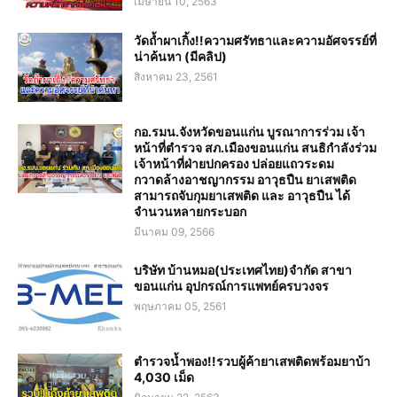
เมษายน 10, 2563
วัดถ้ำผาเกิ้ง!!ความศรัทธาและความอัศจรรย์ที่
น่าค้นหา (มีคลิป)
สิงหาคม 23, 2561
กอ.รมน.จังหวัดขอนแก่น บูรณาการร่วม เจ้า
หน้าที่ตำรวจ สภ.เมืองขอนแก่น สนธิกำลังร่วม
เจ้าหน้าที่ฝ่ายปกครอง ปล่อยแถวระดม
กวาดล้างอาชญากรรม อาวุธปืน ยาเสพติด
สามารถจับกุมยาเสพติด และ อาวุธปืน ได้
จำนวนหลายกระบอก
มีนาคม 09, 2566
บริษัท บ้านหมอ(ประเทศไทย)จำกัด สาขา
ขอนแก่น อุปกรณ์การแพทย์ครบวงจร
พฤษภาคม 05, 2561
ตำรวจน้ำพอง!!รวบผู้ค้ายาเสพติดพร้อมยาบ้า
4,030 เม็ด