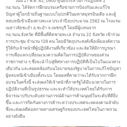
วันนี้ 21 พ.ค. 62, 0900 ศูนย์ประสานการปฏิบัติที่ 2
กอ.รมน. ได้จัดการฝึกอบรมเครือข่ายการป้องกันและแก้ไข
ปัญหาผู้โยกย้ายถิ่นฐานแบบไม่ปกติในมหาสมุทรอินเดีย และผู้
หลบหนีเข้าเมืองทางทะเล ประจำปีงบประมาณ 2562 ณ โรงแรม
เมธาวลัยชะอำ อ.ชะอำ จ.เพชรบุรี โดยมีผู้แทนจาก
กอ.รมน.จังหวัด ที่มีพื้นที่ติดชายทะเล จำนวน 22 จังหวัด เข้าร่วม
การประชุม จำนวน 128 คน โดยมีวัตถุประสงค์เพื่อเพิ่มองค์ความ
รู้ให้กับเจ้าหน้าที่ผู้ปฏิบัติงานที่เกี่ยวข้อง และจัดให้มีการบูรณา
การเพื่อแลกเปลี่ยนแนวความคิดในการปฏิบัติงานของส่วน
ราชการต่าง ๆ ซึ่งจะนำไปสู่ทิศทางการปฏิบัติที่เป็นไปในแนวทาง
เดียวกัน และสอดคล้องกับนโยบายของรัฐบาลในการแก้ไขปัญหา
ผู้หลบหนีเข้าเมืองทั้งระบบ โดยผลที่คาดว่าจะได้รับจากการฝึก
อบรมในครั้งนี้ จะส่งผลให้เจ้าหน้าที่ภาครัฐได้มีแนวทางในการ
ปฏิบัติงานที่เป็นรูปธรรม และจะทำให้ประเทศไทยได้รับการ
พิจารณาปรับระดับสถานการณ์ด้านการค้ามนุษย์ในระดับที่ดียิ่ง
ขึ้น และการกีดกันทางการค้าระหว่างประเทศจะลดลงตามลำดับ
ซึ่งจะส่งผลดีต่อสภาพทางเศรษฐกิจของประเทศไทยในภาพรวม
อย่างยั่งยืน