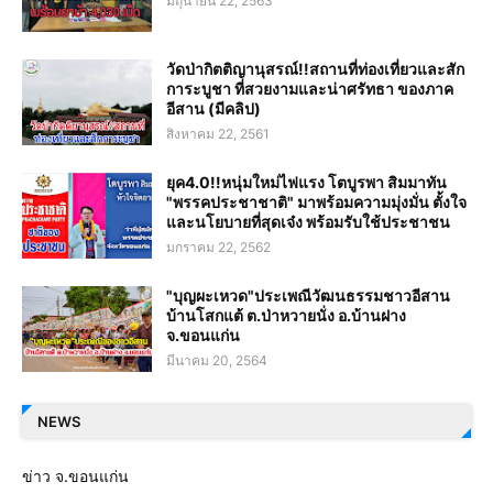
มิถุนายน 22, 2563
วัดป่ากิตติญานุสรณ์!!สถานที่ท่องเที่ยวและสัก
การะบูชา ที่สวยงามและน่าศรัทธา ของภาค
อีสาน (มีคลิป)
สิงหาคม 22, 2561
ยุค4.0!!หนุ่มใหม่ไฟแรง โตบูรพา สิมมาทัน
"พรรคประชาชาติ" มาพร้อมความมุ่งมั่น ตั้งใจ
และนโยบายที่สุดเจ๋ง พร้อมรับใช้ประชาชน
มกราคม 22, 2562
"บุญผะเหวด"ประเพณีวัฒนธรรมชาวอีสาน
บ้านโสกแต้ ต.ป่าหวายนั่ง อ.บ้านฝาง
จ.ขอนแก่น
มีนาคม 20, 2564
NEWS
ข่าว จ.ขอนแก่น