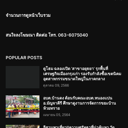
จำนวนการดูหน้าเว็บรวม
สนใจลงโฆษณา ติดต่อ โทร. 063-6075040
POPULAR POSTS
ดูโฮม ฉลองเปิด ‘สาขาอยุธยา’ รุกพื้นที่
เศรษฐกิจเมืองกรุงเก่า รองรับกำลังซื้อเขตนิคม
อุตสาหกรรมขนาดใหญ่ในภาคกลาง
ตุลาคม 09, 2566
อบต.บ้านดง ต้อนรับคณะอบต.หนองแปน
อ.มัญจาคีรี ศึกษาดูงานการจัดการขยะบ้าน
ห้วยทราย
เมษายน 05, 2564
อีสานพาเที่ยว!!ความศรัทธาที่น่าค้นหา วัด