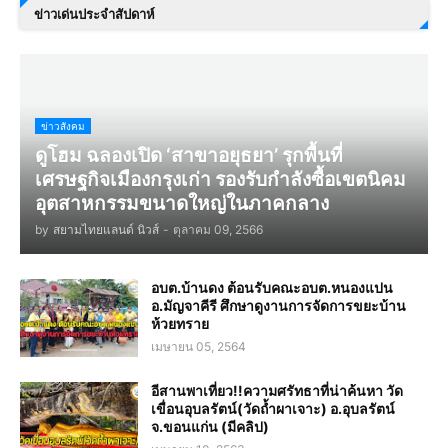
ข่าวเด่นประจำสัปดาห์
ข่าวสังคม
ดูโฮม ฉลองเปิด ‘สาขาอยุธยา’ รุกพื้นที่
เศรษฐกิจเมืองกรุงเก่า รองรับกำลังซื้อเขตนิคม
อุตสาหกรรมขนาดใหญ่ในภาคกลาง
by
สยามไทยแลนด์ นิวส์
-
ตุลาคม 09, 2566
อบต.บ้านดง ต้อนรับคณะอบต.หนองแปน
อ.มัญจาคีรี ศึกษาดูงานการจัดการขยะบ้าน
ห้วยทราย
เมษายน 05, 2564
อีสานพาเที่ยว!!ความศรัทธาที่น่าค้นหา วัด
เขื่อนอุบลรัตน์(วัดถ้ำผาเจาะ) อ.อุบลรัตน์
จ.ขอนแก่น (มีคลิป)