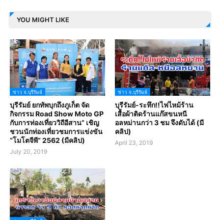
YOU MIGHT LIKE
ข่าว จ.บุรีรัมย์
ข่าว จ.บุรีรัมย์
บุรีรัมย์ ยกทัพบุกถึงภูเก็ต จัด
บุรีรัมย์-ระทึก!!ไฟไหม้ร้าน
กิจกรรม Road Show Moto GP
เสื้อผ้าติดร้านแก๊สขนหนี
กับการท่องเที่ยววิถีอีสาน” เชิญ
อลหม่านกว่า 3 ชม จึงดับได้ (มี
ชวนนักท่องเที่ยวชมการแข่งขัน
คลิป)
“โมโตจีพี” 2562 (มีคลิป)
April 23, 2019
July 20, 2019