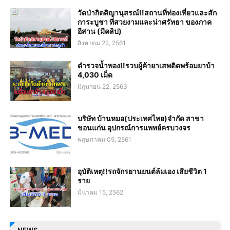
วัดป่ากิตติญานุสรณ์!!สถานที่ท่องเที่ยวและสัก
การะบูชา ที่สวยงามและน่าศรัทธา ของภาค
อีสาน (มีคลิป)
สิงหาคม 22, 2561
ตำรวจน้ำพอง!!รวบผู้ค้ายาเสพติดพร้อมยาบ้า
4,030 เม็ด
มิถุนายน 22, 2563
บริษัท บ้านหมอ(ประเทศไทย)จำกัด สาขา
ขอนแก่น อุปกรณ์การแพทย์ครบวงจร
พฤษภาคม 05, 2561
อุบัติเหตุ!!รถจักรยานยนต์ล้มเอง เสียชีวิต 1
ราย
มีนาคม 15, 2562