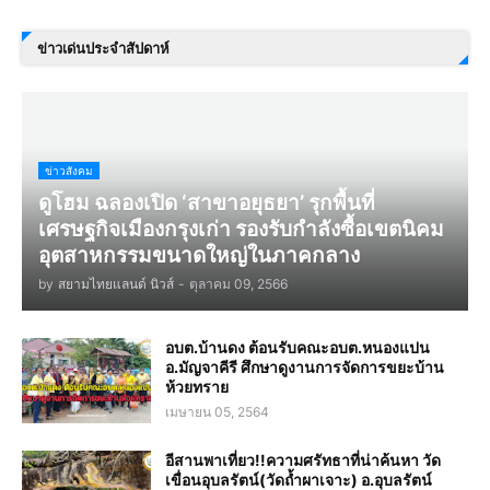
ข่าวเด่นประจำสัปดาห์
ข่าวสังคม
ดูโฮม ฉลองเปิด ‘สาขาอยุธยา’ รุกพื้นที่
เศรษฐกิจเมืองกรุงเก่า รองรับกำลังซื้อเขตนิคม
อุตสาหกรรมขนาดใหญ่ในภาคกลาง
by
สยามไทยแลนด์ นิวส์
-
ตุลาคม 09, 2566
อบต.บ้านดง ต้อนรับคณะอบต.หนองแปน
อ.มัญจาคีรี ศึกษาดูงานการจัดการขยะบ้าน
ห้วยทราย
เมษายน 05, 2564
อีสานพาเที่ยว!!ความศรัทธาที่น่าค้นหา วัด
เขื่อนอุบลรัตน์(วัดถ้ำผาเจาะ) อ.อุบลรัตน์