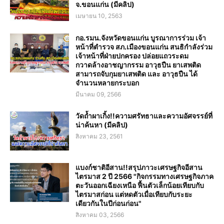
จ.ขอนแก่น (มีคลิป)
เมษายน 10, 2563
กอ.รมน.จังหวัดขอนแก่น บูรณาการร่วม เจ้า
หน้าที่ตำรวจ สภ.เมืองขอนแก่น สนธิกำลังร่วม
เจ้าหน้าที่ฝ่ายปกครอง ปล่อยแถวระดม
กวาดล้างอาชญากรรม อาวุธปืน ยาเสพติด
สามารถจับกุมยาเสพติด และ อาวุธปืน ได้
จำนวนหลายกระบอก
มีนาคม 09, 2566
วัดถ้ำผาเกิ้ง!!ความศรัทธาและความอัศจรรย์ที่
น่าค้นหา (มีคลิป)
สิงหาคม 23, 2561
แบงก์ชาติอีสาน!!สรุปภาวะเศรษฐกิจอีสาน
ไตรมาส 2 ปี 2566 "กิจกรรมทางเศรษฐกิจภาค
ตะวันออกเฉียงเหนือ ฟื้นตัวเล็กน้อยเทียบกับ
ไตรมาสก่อน แต่หดตัวเมื่อเทียบกับระยะ
เดียวกันในปีก่อนก่อน"
สิงหาคม 03, 2566