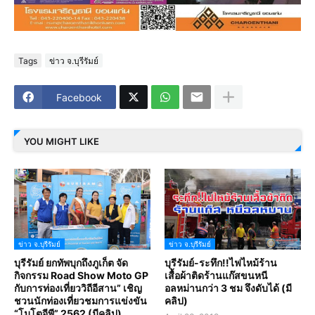
Tags
ข่าว จ.บุรีรัมย์
Facebook
YOU MIGHT LIKE
ข่าว จ.บุรีรัมย์
ข่าว จ.บุรีรัมย์
บุรีรัมย์ ยกทัพบุกถึงภูเก็ต จัด
บุรีรัมย์-ระทึก!!ไฟไหม้ร้าน
กิจกรรม Road Show Moto GP
เสื้อผ้าติดร้านแก๊สขนหนี
กับการท่องเที่ยววิถีอีสาน” เชิญ
อลหม่านกว่า 3 ชม จึงดับได้ (มี
ชวนนักท่องเที่ยวชมการแข่งขัน
คลิป)
“โมโตจีพี” 2562 (มีคลิป)