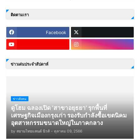
ติดตามเรา
Facebook
ข่าวเด่นประจำสัปดาห์
ข่าวสังคม
ดูโฮม ฉลองเปิด ‘สาขาอยุธยา’ รุกพื้นที่
เศรษฐกิจเมืองกรุงเก่า รองรับกำลังซื้อเขตนิคม
อุตสาหกรรมขนาดใหญ่ในภาคกลาง
by
สยามไทยแลนด์ นิวส์
-
ตุลาคม 09, 2566