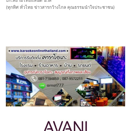
บก.สยามไทยแลนด์ นิวส์
(ทุกทิศ ทั่วไทย ข่าวสารกว้างไกล คุณธรรมนำใจประชาชน)