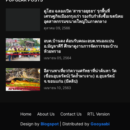
ดูโฮม ฉลองเปิด ‘สาขาอยุธยา’ รุกพื้นที่
เศรษฐกิจเมืองกรุงเก่า รองรับกำลังซื้อเขตนิคม
อุตสาหกรรมขนาดใหญ่ในภาคกลาง
ตุลาคม 09, 2566
อบต.บ้านดง ต้อนรับคณะอบต.หนองแปน
อ.มัญจาคีรี ศึกษาดูงานการจัดการขยะบ้าน
ห้วยทราย
เมษายน 05, 2564
อีสานพาเที่ยว!!ความศรัทธาที่น่าค้นหา วัด
เขื่อนอุบลรัตน์(วัดถ้ำผาเจาะ) อ.อุบลรัตน์
จ.ขอนแก่น (มีคลิป)
เมษายน 10, 2563
Home
About Us
Contact Us
RTL Version
Design by
Blogspot
| Distributed by
Gooyaabi