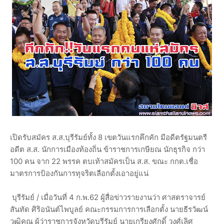
เปิดรับสมัคร ส.ส.บุรีรัมย์ทั้ง 8 เขตวันแรกคึกคัก มีอดีตรัฐมนตรี
อดีต ส.ส. นักการเมืองท้องถิ่น ข้าราชการเกษียณ นักธุรกิจ กว่า
100 คน จาก 22 พรรค ตบเท้าสมัครเป็น ส.ส. ขณะ กกต.เชื่อ
มาตรการป้องกันการทุจริตเลือกตั้งเอาอยู่แน่
บุรีรัมย์ / เมื่อวันที่ 4 ก.พ.62 ผู้สื่อข่าวรายงานว่า ศาสตราจารย์
สันทัด ศิริอนันต์ไพบูลย์ คณะกรรมการการเลือกตั้ง นายธีรวัฒน์
วุฒิคุณ ผู้ว่าราชการจังหวัดบุรีรัมย์ นายเกรียงศักดิ์ วงศ์เลิศ