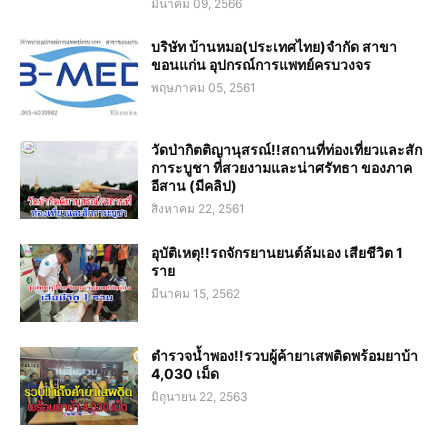
มีนาคม 09, 2566
บริษัท บ้านหมอ(ประเทศไทย)จำกัด สาขา
ขอนแก่น อุปกรณ์การแพทย์ครบวงจร
พฤษภาคม 05, 2561
วัดป่ากิตติญานุสรณ์!!สถานที่ท่องเที่ยวและสัก
การะบูชา ที่สวยงามและน่าศรัทธา ของภาค
อีสาน (มีคลิป)
สิงหาคม 22, 2561
อุบัติเหตุ!!รถจักรยานยนต์ล้มเอง เสียชีวิต 1
ราย
มีนาคม 15, 2562
ตำรวจน้ำพอง!!รวบผู้ค้ายาเสพติดพร้อมยาบ้า
4,030 เม็ด
มิถุนายน 22, 2563