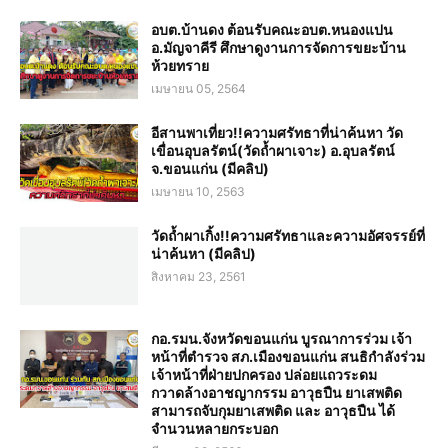
อบต.บ้านดง ต้อนรับคณะอบต.หนองแปน
อ.มัญจาคีรี ศึกษาดูงานการจัดการขยะบ้าน
ห้วยทราย
เมษายน 05, 2564
อีสานพาเที่ยว!!ความศรัทธาที่น่าค้นหา วัด
เขื่อนอุบลรัตน์(วัดถ้ำผาเจาะ) อ.อุบลรัตน์
จ.ขอนแก่น (มีคลิป)
เมษายน 10, 2563
วัดถ้ำผาเกิ้ง!!ความศรัทธาและความอัศจรรย์ที่
น่าค้นหา (มีคลิป)
สิงหาคม 23, 2561
กอ.รมน.จังหวัดขอนแก่น บูรณาการร่วม เจ้า
หน้าที่ตำรวจ สภ.เมืองขอนแก่น สนธิกำลังร่วม
เจ้าหน้าที่ฝ่ายปกครอง ปล่อยแถวระดม
กวาดล้างอาชญากรรม อาวุธปืน ยาเสพติด
สามารถจับกุมยาเสพติด และ อาวุธปืน ได้
จำนวนหลายกระบอก