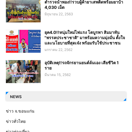
ตำรวจน้ำพอง!!รวบผู้ค้ายาเสพติดพร้อมยาบ้า
4,030 เม็ด
มิถุนายน 22, 2563
ยุค4.0!!หนุ่มใหม่ไฟแรง โตบูรพา สิมมาทัน
"พรรคประชาชาติ" มาพร้อมความมุ่งมั่น ตั้งใจ
และนโยบายที่สุดเจ๋ง พร้อมรับใช้ประชาชน
มกราคม 22, 2562
อุบัติเหตุ!!รถจักรยานยนต์ล้มเอง เสียชีวิต 1
ราย
มีนาคม 15, 2562
NEWS
ข่าว จ.ขอนแก่น
ข่าวทั่วไทย
ข่าวท่องเที่ยว