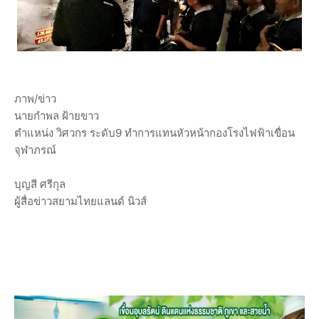
ภาพ/ข่าว
นายกำพล ฝ้ายขาว
ตำแหน่ง วิศวกร ระดับ9 ทำการแทนหัวหน้ากองโรงไฟฟ้าเขื่อน
จุฬาภรณ์
บุญสี ศรีกุล
ผู้สื่อข่าวสยามไทยแลนด์ นิวส์