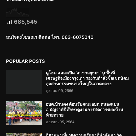
685,545
สนใจลงโฆษณา ติดต่อ โทร. 063-6075040
POPULAR POSTS
ดูโฮม ฉลองเปิด ‘สาขาอยุธยา’ รุกพื้นที่
เศรษฐกิจเมืองกรุงเก่า รองรับกำลังซื้อเขตนิคม
อุตสาหกรรมขนาดใหญ่ในภาคกลาง
ตุลาคม 09, 2566
อบต.บ้านดง ต้อนรับคณะอบต.หนองแปน
อ.มัญจาคีรี ศึกษาดูงานการจัดการขยะบ้าน
ห้วยทราย
เมษายน 05, 2564
อีสานพาเที่ยว!!ความศรัทธาที่น่าค้นหา วัด