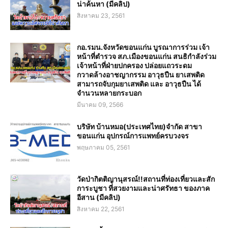
น่าค้นหา (มีคลิป)
สิงหาคม 23, 2561
กอ.รมน.จังหวัดขอนแก่น บูรณาการร่วม เจ้า
หน้าที่ตำรวจ สภ.เมืองขอนแก่น สนธิกำลังร่วม
เจ้าหน้าที่ฝ่ายปกครอง ปล่อยแถวระดม
กวาดล้างอาชญากรรม อาวุธปืน ยาเสพติด
สามารถจับกุมยาเสพติด และ อาวุธปืน ได้
จำนวนหลายกระบอก
มีนาคม 09, 2566
บริษัท บ้านหมอ(ประเทศไทย)จำกัด สาขา
ขอนแก่น อุปกรณ์การแพทย์ครบวงจร
พฤษภาคม 05, 2561
วัดป่ากิตติญานุสรณ์!!สถานที่ท่องเที่ยวและสัก
การะบูชา ที่สวยงามและน่าศรัทธา ของภาค
อีสาน (มีคลิป)
สิงหาคม 22, 2561