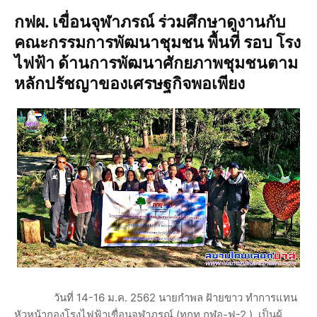
กฟผ. เขื่อนจุฬาภรณ์ ร่วมศึกษาดูงานกับ
คณะกรรมการพัฒนาชุมชน พื้นที่ รอบ โรง
ไฟฟ้า ด้านการพัฒนาศักยภาพชุมชนตาม
หลักปรัชญาของเศรษฐกิจพอเพียง
วันที่ 14-16 ม.ค. 2562 นายกำพล ฝัายขาว ทำการแทน
หัวหน้ากองโรงไฟฟ้าเขื่อนจุฬาภรณ์ (ทกท.กฬอ-ฟ-2.) เป็นผู้