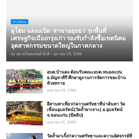
ข่าวสังคม
ดูโฮม ฉลองเปิด ‘สาขาอยุธยา’ รุกพื้นที่
เศรษฐกิจเมืองกรุงเก่า รองรับกำลังซื้อเขตนิคม
อุตสาหกรรมขนาดใหญ่ในภาคกลาง
by
สยามไทยแลนด์ นิวส์
-
ตุลาคม 09, 2566
อบต.บ้านดง ต้อนรับคณะอบต.หนองแปน
อ.มัญจาคีรี ศึกษาดูงานการจัดการขยะบ้าน
ห้วยทราย
เมษายน 05, 2564
อีสานพาเที่ยว!!ความศรัทธาที่น่าค้นหา วัด
เขื่อนอุบลรัตน์(วัดถ้ำผาเจาะ) อ.อุบลรัตน์
จ.ขอนแก่น (มีคลิป)
เมษายน 10, 2563
วัดถ้ำผาเกิ้ง!!ความศรัทธาและความอัศจรรย์ที่