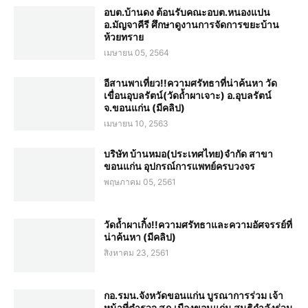
อบต.บ้านดง ต้อนรับคณะอบต.หนองแปน
อ.มัญจาคีรี ศึกษาดูงานการจัดการขยะบ้าน
ห้วยทราย
เมษายน 05, 2564
อีสานพาเที่ยว!!ความศรัทธาที่น่าค้นหา วัด
เขื่อนอุบลรัตน์(วัดถ้ำผาเจาะ) อ.อุบลรัตน์
จ.ขอนแก่น (มีคลิป)
เมษายน 10, 2563
บริษัท บ้านหมอ(ประเทศไทย)จำกัด สาขา
ขอนแก่น อุปกรณ์การแพทย์ครบวงจร
พฤษภาคม 05, 2561
วัดถ้ำผาเกิ้ง!!ความศรัทธาและความอัศจรรย์ที่
น่าค้นหา (มีคลิป)
สิงหาคม 23, 2561
กอ.รมน.จังหวัดขอนแก่น บูรณาการร่วม เจ้า
หน้าที่ตำรวจ สภ.เมืองขอนแก่น สนธิกำลังร่วม