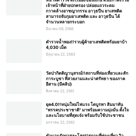
เจ้าหน้าที่ฝ่ายปกครอง ปล่อยแถวระดม
กวาดล้างอาชญากรรม อาวุธปืน ยาเสพติด
สามารถจับกุมยาเสพติด และ อาวุธปืน ได้
จำนวนหลายกระบอก
มีนาคม 09, 2566
ตำรวจน้ำพอง!!รวบผู้ค้ายาเสพติดพร้อมยาบ้า
4,030 เม็ด
มิถุนายน 22, 2563
วัดป่ากิตติญานุสรณ์!!สถานที่ท่องเที่ยวและสัก
การะบูชา ที่สวยงามและน่าศรัทธา ของภาค
อีสาน (มีคลิป)
สิงหาคม 22, 2561
ยุค4.0!!หนุ่มใหม่ไฟแรง โตบูรพา สิมมาทัน
"พรรคประชาชาติ" มาพร้อมความมุ่งมั่น ตั้งใจ
และนโยบายที่สุดเจ๋ง พร้อมรับใช้ประชาชน
มกราคม 22, 2562
ตำนานรักผาสละโสด!!สถานที่ท่องเที่ยว วิว