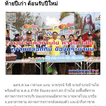
ท้ายปีเก่า ต้อนรับปีใหม่
๒๙ธ.ค.๖๑ เวลา๐๙.๐๐น. นายรุจน์ รังษี นายอำเภอบ้านไผ่
พร้อมด้วย พ.ต.อ.จำรัส จันแดง ผกก.สภ.บ้านไผ่ ลงพื้นที่ตรวจ
สภาพการจราจรบริเวณแยกถนนมิตรภาพ บายพาสไปอ.บรบือ
จ.มหาสารคาม สภาพการจราจรยังคล่องตัว และนำกิ่งกาชาด