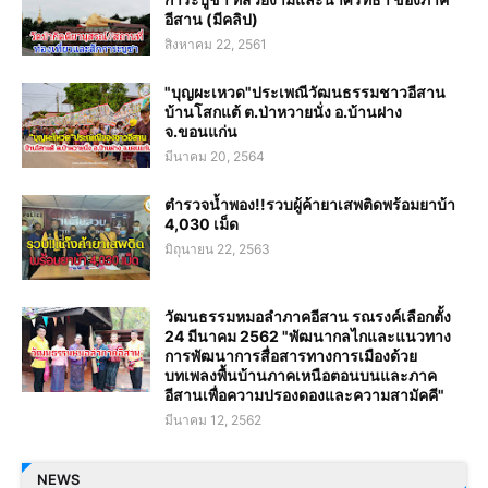
อีสาน (มีคลิป)
สิงหาคม 22, 2561
"บุญผะเหวด"ประเพณีวัฒนธรรมชาวอีสาน
บ้านโสกแต้ ต.ป่าหวายนั่ง อ.บ้านฝาง
จ.ขอนแก่น
มีนาคม 20, 2564
ตำรวจน้ำพอง!!รวบผู้ค้ายาเสพติดพร้อมยาบ้า
4,030 เม็ด
มิถุนายน 22, 2563
วัฒนธรรมหมอลำภาคอีสาน รณรงค์เลือกตั้ง
24 มีนาคม 2562 "พัฒนากลไกและแนวทาง
การพัฒนาการสื่อสารทางการเมืองด้วย
บทเพลงพื้นบ้านภาคเหนือตอนบนและภาค
อีสานเพื่อความปรองดองและความสามัคคี"
มีนาคม 12, 2562
NEWS