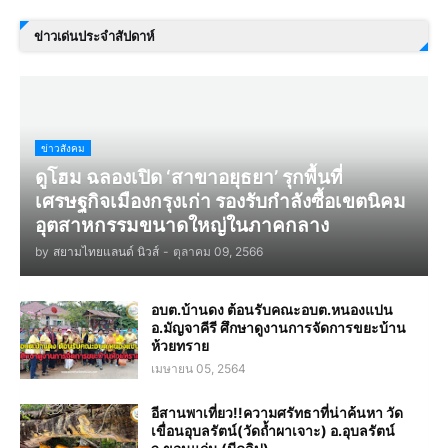
ข่าวเด่นประจำสัปดาห์
ข่าวสังคม
ดูโฮม ฉลองเปิด ‘สาขาอยุธยา’ รุกพื้นที่
เศรษฐกิจเมืองกรุงเก่า รองรับกำลังซื้อเขตนิคม
อุตสาหกรรมขนาดใหญ่ในภาคกลาง
by
สยามไทยแลนด์ นิวส์
-
ตุลาคม 09, 2566
อบต.บ้านดง ต้อนรับคณะอบต.หนองแปน
อ.มัญจาคีรี ศึกษาดูงานการจัดการขยะบ้าน
ห้วยทราย
เมษายน 05, 2564
อีสานพาเที่ยว!!ความศรัทธาที่น่าค้นหา วัด
เขื่อนอุบลรัตน์(วัดถ้ำผาเจาะ) อ.อุบลรัตน์