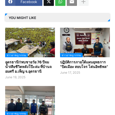
Facebook
YOU MIGHT LIKE
ข่าวอาชญากรรม
ข่าวอาชญากรรม
อุดรธานี!!พบชายวัย 76 ปีจม
ปฏิบัติการภายใต้แผนยุทธการ
น้ำlสียชีวิตหลังโป๊ะล่ม ที่บ้านจ
“ปิดเมือv สยบโจร โค่นอิทธิพล”
อมศรี อ.เพ็ญ จ.อุดรธานี
June 17, 2025
June 19, 2025
ข่าวอาชญากรรม