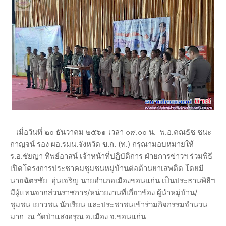
เมื่อวันที่ ๒๐ ธันวาคม ๒๕๖๑ เวลา ๐๙.๐๐ น. พ.อ.คณธัช ชนะ
กาญจน์ รอง ผอ.รมน.จังหวัด ข.ก. (ท.) กรุณามอบหมายให้
ร.อ.ชัยญา ทิพย์อาสน์ เจ้าหน้าที่ปฏิบัติการ ฝ่ายการข่าวฯ ร่วมพิธี
เปิดโครงการประชาคมชุมชนหมู่บ้านต่อต้านยาเสพติด โดยมี
นายฉัตรชัย อุ่นเจริญ นายอำเภอเมืองขอนแก่น เป็นประธานพิธีฯ
มีผู้แทนจากส่วนราชการ/หน่วยงานที่เกี่ยวข้อง ผู้นำหมู่บ้าน/
ชุมชน เยาวชน นักเรียน และประชาชนเข้าร่วมกิจกรรมจำนวน
มาก ณ วัดป่าแสงอรุณ อ.เมือง จ.ขอนแก่น