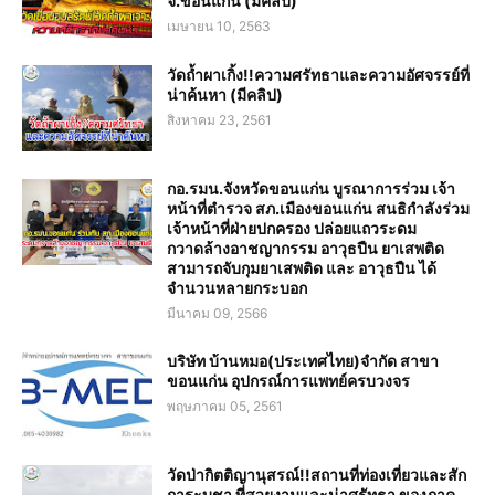
จ.ขอนแก่น (มีคลิป)
เมษายน 10, 2563
วัดถ้ำผาเกิ้ง!!ความศรัทธาและความอัศจรรย์ที่
น่าค้นหา (มีคลิป)
สิงหาคม 23, 2561
กอ.รมน.จังหวัดขอนแก่น บูรณาการร่วม เจ้า
หน้าที่ตำรวจ สภ.เมืองขอนแก่น สนธิกำลังร่วม
เจ้าหน้าที่ฝ่ายปกครอง ปล่อยแถวระดม
กวาดล้างอาชญากรรม อาวุธปืน ยาเสพติด
สามารถจับกุมยาเสพติด และ อาวุธปืน ได้
จำนวนหลายกระบอก
มีนาคม 09, 2566
บริษัท บ้านหมอ(ประเทศไทย)จำกัด สาขา
ขอนแก่น อุปกรณ์การแพทย์ครบวงจร
พฤษภาคม 05, 2561
วัดป่ากิตติญานุสรณ์!!สถานที่ท่องเที่ยวและสัก
การะบูชา ที่สวยงามและน่าศรัทธา ของภาค