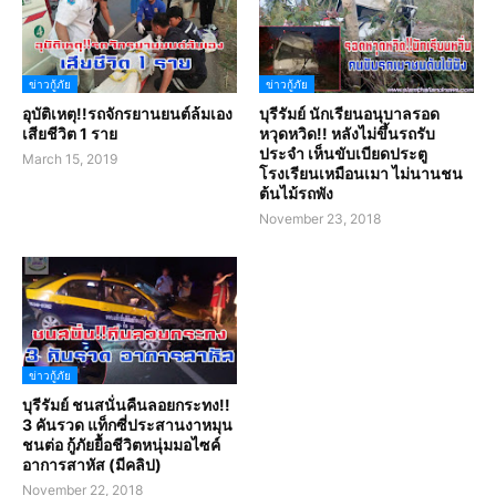
ข่าวกู้ภัย
ข่าวกู้ภัย
อุบัติเหตุ!!รถจักรยานยนต์ล้มเอง
บุรีรัมย์ นักเรียนอนุบาลรอด
เสียชีวิต 1 ราย
หวุดหวิด!! หลังไม่ขึ้นรถรับ
ประจำ เห็นขับเบียดประตู
March 15, 2019
โรงเรียนเหมือนเมา ไม่นานชน
ต้นไม้รถพัง
November 23, 2018
ข่าวกู้ภัย
บุรีรัมย์ ชนสนั่นคืนลอยกระทง!!
3 คันรวด แท็กซี่ประสานงาหมุน
ชนต่อ กู้ภัยยื้อชีวิตหนุ่มมอไซค์
อาการสาหัส (มีคลิป)
November 22, 2018