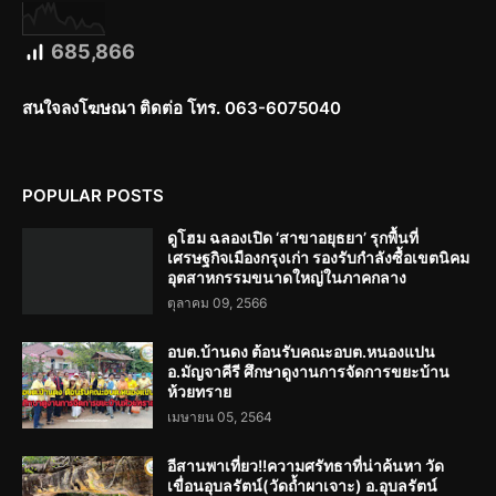
685,866
สนใจลงโฆษณา ติดต่อ โทร. 063-6075040
POPULAR POSTS
ดูโฮม ฉลองเปิด ‘สาขาอยุธยา’ รุกพื้นที่
เศรษฐกิจเมืองกรุงเก่า รองรับกำลังซื้อเขตนิคม
อุตสาหกรรมขนาดใหญ่ในภาคกลาง
ตุลาคม 09, 2566
อบต.บ้านดง ต้อนรับคณะอบต.หนองแปน
อ.มัญจาคีรี ศึกษาดูงานการจัดการขยะบ้าน
ห้วยทราย
เมษายน 05, 2564
อีสานพาเที่ยว!!ความศรัทธาที่น่าค้นหา วัด
เขื่อนอุบลรัตน์(วัดถ้ำผาเจาะ) อ.อุบลรัตน์