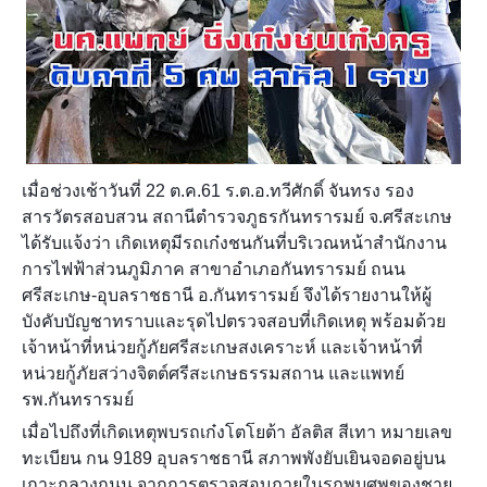
เมื่อช่วงเช้าวันที่ 22 ต.ค.61 ร.ต.อ.ทวีศักดิ์ จันทรง รอง
สารวัตรสอบสวน สถานีตำรวจภูธรกันทรารมย์ จ.ศรีสะเกษ
ได้รับแจ้งว่า เกิดเหตุมีรถเก๋งชนกันที่บริเวณหน้าสำนักงาน
การไฟฟ้าส่วนภูมิภาค สาขาอำเภอกันทรารมย์ ถนน
ศรีสะเกษ-อุบลราชธานี อ.กันทรารมย์ จึงได้รายงานให้ผู้
บังคับบัญชาทราบและรุดไปตรวจสอบที่เกิดเหตุ พร้อมด้วย
เจ้าหน้าที่หน่วยกู้ภัยศรีสะเกษสงเคราะห์ และเจ้าหน้าที่
หน่วยกู้ภัยสว่างจิตต์ศ
รีสะเกษธรรมสถาน และแพทย์
รพ.กันทรารมย์
เมื่อไปถึงที่เกิดเหตุพบรถเก๋งโตโยต้า อัลติส สีเทา หมายเลข
ทะเบียน กน 9189 อุบลราชธานี สภาพพังยับเยินจอดอยู่บน
เกาะกลางถนน จากการตรวจสอบภายในรถพบศพของชาย