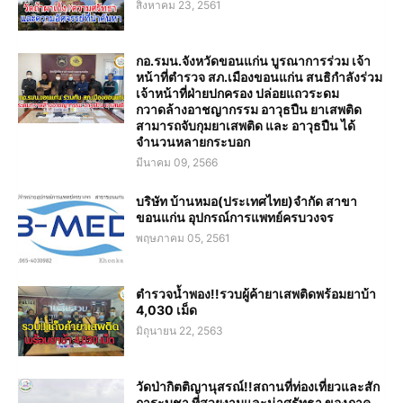
สิงหาคม 23, 2561
กอ.รมน.จังหวัดขอนแก่น บูรณาการร่วม เจ้า
หน้าที่ตำรวจ สภ.เมืองขอนแก่น สนธิกำลังร่วม
เจ้าหน้าที่ฝ่ายปกครอง ปล่อยแถวระดม
กวาดล้างอาชญากรรม อาวุธปืน ยาเสพติด
สามารถจับกุมยาเสพติด และ อาวุธปืน ได้
จำนวนหลายกระบอก
มีนาคม 09, 2566
บริษัท บ้านหมอ(ประเทศไทย)จำกัด สาขา
ขอนแก่น อุปกรณ์การแพทย์ครบวงจร
พฤษภาคม 05, 2561
ตำรวจน้ำพอง!!รวบผู้ค้ายาเสพติดพร้อมยาบ้า
4,030 เม็ด
มิถุนายน 22, 2563
วัดป่ากิตติญานุสรณ์!!สถานที่ท่องเที่ยวและสัก
การะบูชา ที่สวยงามและน่าศรัทธา ของภาค