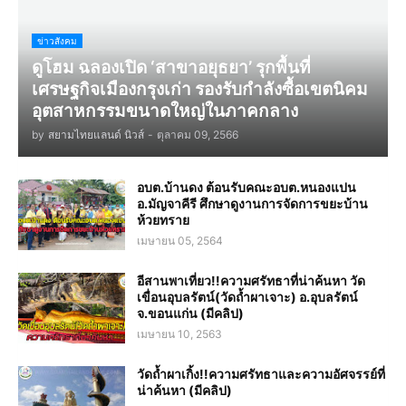
ข่าวสังคม
ดูโฮม ฉลองเปิด ‘สาขาอยุธยา’ รุกพื้นที่
เศรษฐกิจเมืองกรุงเก่า รองรับกำลังซื้อเขตนิคม
อุตสาหกรรมขนาดใหญ่ในภาคกลาง
by
สยามไทยแลนด์ นิวส์
-
ตุลาคม 09, 2566
อบต.บ้านดง ต้อนรับคณะอบต.หนองแปน
อ.มัญจาคีรี ศึกษาดูงานการจัดการขยะบ้าน
ห้วยทราย
เมษายน 05, 2564
อีสานพาเที่ยว!!ความศรัทธาที่น่าค้นหา วัด
เขื่อนอุบลรัตน์(วัดถ้ำผาเจาะ) อ.อุบลรัตน์
จ.ขอนแก่น (มีคลิป)
เมษายน 10, 2563
วัดถ้ำผาเกิ้ง!!ความศรัทธาและความอัศจรรย์ที่
น่าค้นหา (มีคลิป)