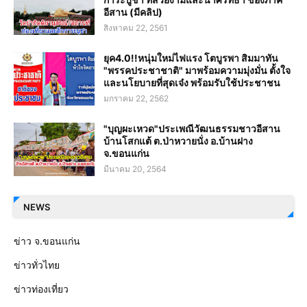
อีสาน (มีคลิป)
สิงหาคม 22, 2561
ยุค4.0!!หนุ่มใหม่ไฟแรง โตบูรพา สิมมาทัน
"พรรคประชาชาติ" มาพร้อมความมุ่งมั่น ตั้งใจ
และนโยบายที่สุดเจ๋ง พร้อมรับใช้ประชาชน
มกราคม 22, 2562
"บุญผะเหวด"ประเพณีวัฒนธรรมชาวอีสาน
บ้านโสกแต้ ต.ป่าหวายนั่ง อ.บ้านฝาง
จ.ขอนแก่น
มีนาคม 20, 2564
NEWS
ข่าว จ.ขอนแก่น
ข่าวทั่วไทย
ข่าวท่องเที่ยว