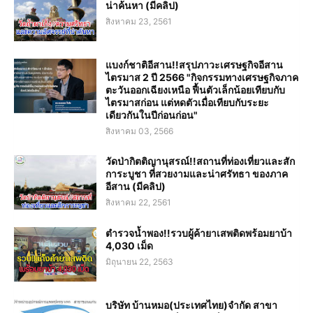
น่าค้นหา (มีคลิป)
สิงหาคม 23, 2561
แบงก์ชาติอีสาน!!สรุปภาวะเศรษฐกิจอีสาน
ไตรมาส 2 ปี 2566 "กิจกรรมทางเศรษฐกิจภาค
ตะวันออกเฉียงเหนือ ฟื้นตัวเล็กน้อยเทียบกับ
ไตรมาสก่อน แต่หดตัวเมื่อเทียบกับระยะ
เดียวกันในปีก่อนก่อน"
สิงหาคม 03, 2566
วัดป่ากิตติญานุสรณ์!!สถานที่ท่องเที่ยวและสัก
การะบูชา ที่สวยงามและน่าศรัทธา ของภาค
อีสาน (มีคลิป)
สิงหาคม 22, 2561
ตำรวจน้ำพอง!!รวบผู้ค้ายาเสพติดพร้อมยาบ้า
4,030 เม็ด
มิถุนายน 22, 2563
บริษัท บ้านหมอ(ประเทศไทย)จำกัด สาขา