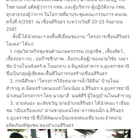
โชตานนท์ อดีตผู้ว่าการ กฟผ. และผู้บริหาร-ผู้ปฏิบัติงาน กฟผ.
ทุกสายรองผูัว่าการ ในโอกาสที่มาประชุมคณะกรรมการ คนวพ.
ครั้งที่ 4/2561 ณ เขื่อนสิรินธร ระหว่างวันที่ 20-25 กันยายน
2561
ทั้งนี้ ได้นำคณะฯ ลงพื้นที่เยี่ยมชมงาน "โครงการเขื่อนสิรินธร
โมเดล" ได้แก่
1. กลุ่มวิสาหกิจชุมชนด้านเกษตรกรรม (ปลูกพืช , เลี้ยงสัตว์ ,
เลี้ยงปลา-กบ , บ่อก๊าซชีวภาพ , สิ่งประดิษฐ์) ของนายวิชัย วงษา
ชัย บ้านโนนจันทร์ ต.โนนกลาง อ.พิบูลมังสาหาร จ.อุบลราชธานี
ซึ่งเป็นกลุ่มผู้เสียสละพื้นที่ในการก่อสร้างเขื่อนสิรินธร
2. กรณีศึกษา "โครงการวิจัยธนาคารน้ำใต้ดิน" บ้านโนน
สำราญ ต.นิคมสร้างตนเองลำโดมน้อย อ.สิรินธร จ.อุบลราชธานี
นำเสนอโครงการฯ โดย นางมาลี นนท์ศิริ ผู้ใหญ่บ้านโนนสำราญ
3. นายสนอง มะลัยขวัญ นายอำเภอสิรินธร ได้นำคณะฯ เยี่ยม
ชม "เมืองเรืองแสง" ด่านชายแดนไทย-ลาวช่องเม็ก อ.สิรินธร
จ.อุบลราชธานี ซึ่งได้พัฒนาเป็นแหล่งท่องเที่ยวและจำหน่าย
ผลิตภัณฑ์ชุมชน ของอำเภอสิรินธร