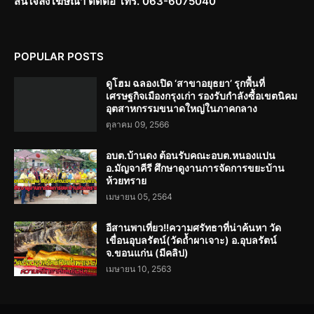
สนใจลงโฆษณา ติดต่อ โทร. 063-6075040
POPULAR POSTS
ดูโฮม ฉลองเปิด ‘สาขาอยุธยา’ รุกพื้นที่
เศรษฐกิจเมืองกรุงเก่า รองรับกำลังซื้อเขตนิคม
อุตสาหกรรมขนาดใหญ่ในภาคกลาง
ตุลาคม 09, 2566
อบต.บ้านดง ต้อนรับคณะอบต.หนองแปน
อ.มัญจาคีรี ศึกษาดูงานการจัดการขยะบ้าน
ห้วยทราย
เมษายน 05, 2564
อีสานพาเที่ยว!!ความศรัทธาที่น่าค้นหา วัด
เขื่อนอุบลรัตน์(วัดถ้ำผาเจาะ) อ.อุบลรัตน์
จ.ขอนแก่น (มีคลิป)
เมษายน 10, 2563