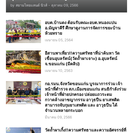
by
สยามไทยแลนด์ นิวส์
-
ตุลาคม 09, 2566
อบต.บ้านดง ต้อนรับคณะอบต.หนองแปน
อ.มัญจาคีรี ศึกษาดูงานการจัดการขยะบ้าน
ห้วยทราย
เมษายน 05, 2564
อีสานพาเที่ยว!!ความศรัทธาที่น่าค้นหา วัด
เขื่อนอุบลรัตน์(วัดถ้ำผาเจาะ) อ.อุบลรัตน์
จ.ขอนแก่น (มีคลิป)
เมษายน 10, 2563
กอ.รมน.จังหวัดขอนแก่น บูรณาการร่วม เจ้า
หน้าที่ตำรวจ สภ.เมืองขอนแก่น สนธิกำลังร่วม
เจ้าหน้าที่ฝ่ายปกครอง ปล่อยแถวระดม
กวาดล้างอาชญากรรม อาวุธปืน ยาเสพติด
สามารถจับกุมยาเสพติด และ อาวุธปืน ได้
จำนวนหลายกระบอก
มีนาคม 09, 2566
วัดถ้ำผาเกิ้ง!!ความศรัทธาและความอัศจรรย์ที่