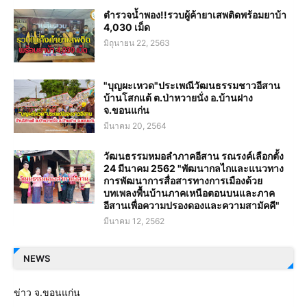
ตำรวจน้ำพอง!!รวบผู้ค้ายาเสพติดพร้อมยาบ้า
4,030 เม็ด
มิถุนายน 22, 2563
"บุญผะเหวด"ประเพณีวัฒนธรรมชาวอีสาน
บ้านโสกแต้ ต.ป่าหวายนั่ง อ.บ้านฝาง
จ.ขอนแก่น
มีนาคม 20, 2564
วัฒนธรรมหมอลำภาคอีสาน รณรงค์เลือกตั้ง
24 มีนาคม 2562 "พัฒนากลไกและแนวทาง
การพัฒนาการสื่อสารทางการเมืองด้วย
บทเพลงพื้นบ้านภาคเหนือตอนบนและภาค
อีสานเพื่อความปรองดองและความสามัคคี"
มีนาคม 12, 2562
NEWS
ข่าว จ.ขอนแก่น