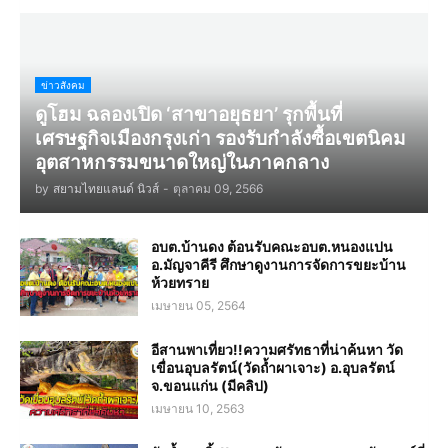
ข่าวสังคม
ดูโฮม ฉลองเปิด ‘สาขาอยุธยา’ รุกพื้นที่
เศรษฐกิจเมืองกรุงเก่า รองรับกำลังซื้อเขตนิคม
อุตสาหกรรมขนาดใหญ่ในภาคกลาง
by
สยามไทยแลนด์ นิวส์
-
ตุลาคม 09, 2566
อบต.บ้านดง ต้อนรับคณะอบต.หนองแปน
อ.มัญจาคีรี ศึกษาดูงานการจัดการขยะบ้าน
ห้วยทราย
เมษายน 05, 2564
อีสานพาเที่ยว!!ความศรัทธาที่น่าค้นหา วัด
เขื่อนอุบลรัตน์(วัดถ้ำผาเจาะ) อ.อุบลรัตน์
จ.ขอนแก่น (มีคลิป)
เมษายน 10, 2563