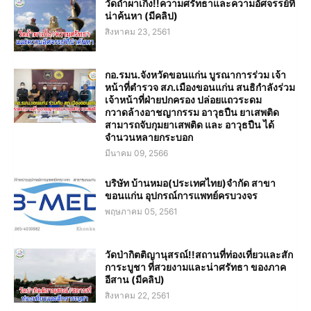
วัดถ้ำผาเกิ้ง!!ความศรัทธาและความอัศจรรย์ที่
น่าค้นหา (มีคลิป)
สิงหาคม 23, 2561
กอ.รมน.จังหวัดขอนแก่น บูรณาการร่วม เจ้า
หน้าที่ตำรวจ สภ.เมืองขอนแก่น สนธิกำลังร่วม
เจ้าหน้าที่ฝ่ายปกครอง ปล่อยแถวระดม
กวาดล้างอาชญากรรม อาวุธปืน ยาเสพติด
สามารถจับกุมยาเสพติด และ อาวุธปืน ได้
จำนวนหลายกระบอก
มีนาคม 09, 2566
บริษัท บ้านหมอ(ประเทศไทย)จำกัด สาขา
ขอนแก่น อุปกรณ์การแพทย์ครบวงจร
พฤษภาคม 05, 2561
วัดป่ากิตติญานุสรณ์!!สถานที่ท่องเที่ยวและสัก
การะบูชา ที่สวยงามและน่าศรัทธา ของภาค
อีสาน (มีคลิป)
สิงหาคม 22, 2561