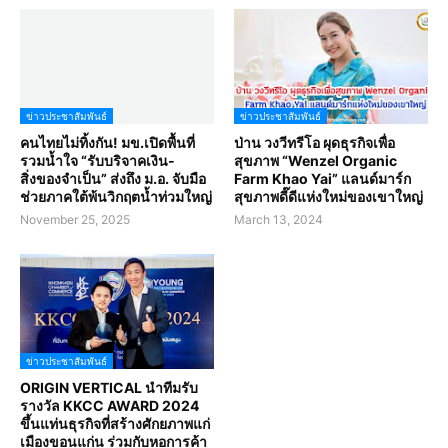
ข่าวประชาสัมพันธ์
ข่าวประชาสัมพันธ์
คนไทยไม่ทิ้งกัน! มข.เปิดพื้นที่
ป่าน วงวีทรีโอ ผุดธุรกิจเพื่อ
รวมน้ำใจ “รับบริจาคเงิน-
สุขภาพ “Wenzel Organic
สิ่งของจำเป็น” ส่งถึง ม.อ. จับมือ
Farm Khao Yai” แลนด์มาร์ก
ช่วยภาคใต้พ้นวิกฤตน้ำท่วมใหญ่
สุขภาพดี๊ดีแห่งใหม่ของเขาใหญ่
November 25, 2025
March 13, 2024
ข่าวประชาสัมพันธ์
ORIGIN VERTICAL นำทีมรับ
รางวัล KKCC AWARD 2024
ขึ้นแท่นธุรกิจที่สร้างศักยภาพแก่
เมืองขอนแก่น ร่วมกับหอการค้า