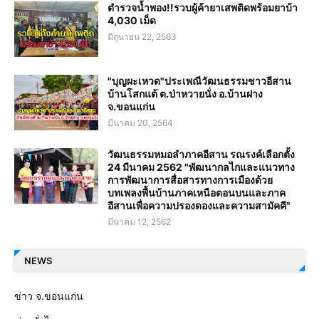
ตำรวจน้ำพอง!!รวบผู้ค้ายาเสพติดพร้อมยาบ้า
4,030 เม็ด
มิถุนายน 22, 2563
"บุญผะเหวด"ประเพณีวัฒนธรรมชาวอีสาน
บ้านโสกแต้ ต.ป่าหวายนั่ง อ.บ้านฝาง
จ.ขอนแก่น
มีนาคม 20, 2564
วัฒนธรรมหมอลำภาคอีสาน รณรงค์เลือกตั้ง
24 มีนาคม 2562 "พัฒนากลไกและแนวทาง
การพัฒนาการสื่อสารทางการเมืองด้วย
บทเพลงพื้นบ้านภาคเหนือตอนบนและภาค
อีสานเพื่อความปรองดองและความสามัคคี"
มีนาคม 12, 2562
NEWS
ข่าว จ.ขอนแก่น