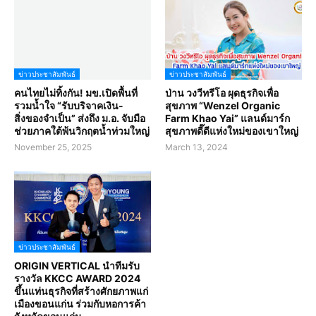
ข่าวประชาสัมพันธ์
ข่าวประชาสัมพันธ์
คนไทยไม่ทิ้งกัน! มข.เปิดพื้นที่
ป่าน วงวีทรีโอ ผุดธุรกิจเพื่อ
รวมน้ำใจ “รับบริจาคเงิน-
สุขภาพ “Wenzel Organic
สิ่งของจำเป็น” ส่งถึง ม.อ. จับมือ
Farm Khao Yai” แลนด์มาร์ก
ช่วยภาคใต้พ้นวิกฤตน้ำท่วมใหญ่
สุขภาพดี๊ดีแห่งใหม่ของเขาใหญ่
November 25, 2025
March 13, 2024
ข่าวประชาสัมพันธ์
ORIGIN VERTICAL นำทีมรับ
รางวัล KKCC AWARD 2024
ขึ้นแท่นธุรกิจที่สร้างศักยภาพแก่
เมืองขอนแก่น ร่วมกับหอการค้า