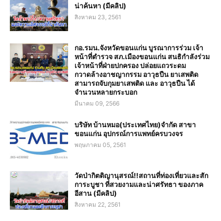
น่าค้นหา (มีคลิป)
สิงหาคม 23, 2561
กอ.รมน.จังหวัดขอนแก่น บูรณาการร่วม เจ้า
หน้าที่ตำรวจ สภ.เมืองขอนแก่น สนธิกำลังร่วม
เจ้าหน้าที่ฝ่ายปกครอง ปล่อยแถวระดม
กวาดล้างอาชญากรรม อาวุธปืน ยาเสพติด
สามารถจับกุมยาเสพติด และ อาวุธปืน ได้
จำนวนหลายกระบอก
มีนาคม 09, 2566
บริษัท บ้านหมอ(ประเทศไทย)จำกัด สาขา
ขอนแก่น อุปกรณ์การแพทย์ครบวงจร
พฤษภาคม 05, 2561
วัดป่ากิตติญานุสรณ์!!สถานที่ท่องเที่ยวและสัก
การะบูชา ที่สวยงามและน่าศรัทธา ของภาค
อีสาน (มีคลิป)
สิงหาคม 22, 2561