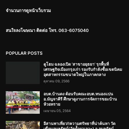
จำนวนการดูหน้าเว็บรวม
สนใจลงโฆษณา ติดต่อ โทร. 063-6075040
POPULAR POSTS
ดูโฮม ฉลองเปิด ‘สาขาอยุธยา’ รุกพื้นที่
เศรษฐกิจเมืองกรุงเก่า รองรับกำลังซื้อเขตนิคม
อุตสาหกรรมขนาดใหญ่ในภาคกลาง
ตุลาคม 09, 2566
อบต.บ้านดง ต้อนรับคณะอบต.หนองแปน
อ.มัญจาคีรี ศึกษาดูงานการจัดการขยะบ้าน
ห้วยทราย
เมษายน 05, 2564
อีสานพาเที่ยว!!ความศรัทธาที่น่าค้นหา วัด
เขื่อนอุบลรัตน์(วัดถ้ำผาเจาะ) อ.อุบลรัตน์