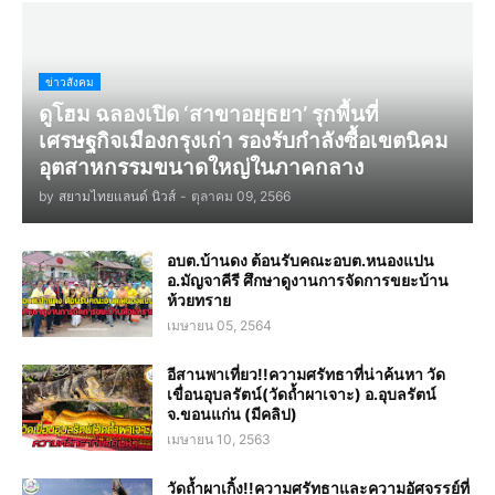
ข่าวสังคม
ดูโฮม ฉลองเปิด ‘สาขาอยุธยา’ รุกพื้นที่
เศรษฐกิจเมืองกรุงเก่า รองรับกำลังซื้อเขตนิคม
อุตสาหกรรมขนาดใหญ่ในภาคกลาง
by
สยามไทยแลนด์ นิวส์
-
ตุลาคม 09, 2566
อบต.บ้านดง ต้อนรับคณะอบต.หนองแปน
อ.มัญจาคีรี ศึกษาดูงานการจัดการขยะบ้าน
ห้วยทราย
เมษายน 05, 2564
อีสานพาเที่ยว!!ความศรัทธาที่น่าค้นหา วัด
เขื่อนอุบลรัตน์(วัดถ้ำผาเจาะ) อ.อุบลรัตน์
จ.ขอนแก่น (มีคลิป)
เมษายน 10, 2563
วัดถ้ำผาเกิ้ง!!ความศรัทธาและความอัศจรรย์ที่