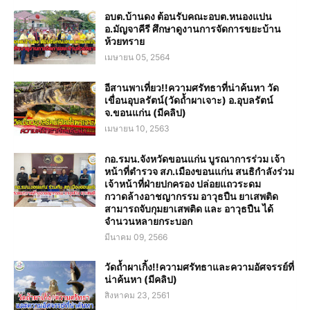
อบต.บ้านดง ต้อนรับคณะอบต.หนองแปน
อ.มัญจาคีรี ศึกษาดูงานการจัดการขยะบ้าน
ห้วยทราย
เมษายน 05, 2564
อีสานพาเที่ยว!!ความศรัทธาที่น่าค้นหา วัด
เขื่อนอุบลรัตน์(วัดถ้ำผาเจาะ) อ.อุบลรัตน์
จ.ขอนแก่น (มีคลิป)
เมษายน 10, 2563
กอ.รมน.จังหวัดขอนแก่น บูรณาการร่วม เจ้า
หน้าที่ตำรวจ สภ.เมืองขอนแก่น สนธิกำลังร่วม
เจ้าหน้าที่ฝ่ายปกครอง ปล่อยแถวระดม
กวาดล้างอาชญากรรม อาวุธปืน ยาเสพติด
สามารถจับกุมยาเสพติด และ อาวุธปืน ได้
จำนวนหลายกระบอก
มีนาคม 09, 2566
วัดถ้ำผาเกิ้ง!!ความศรัทธาและความอัศจรรย์ที่
น่าค้นหา (มีคลิป)
สิงหาคม 23, 2561