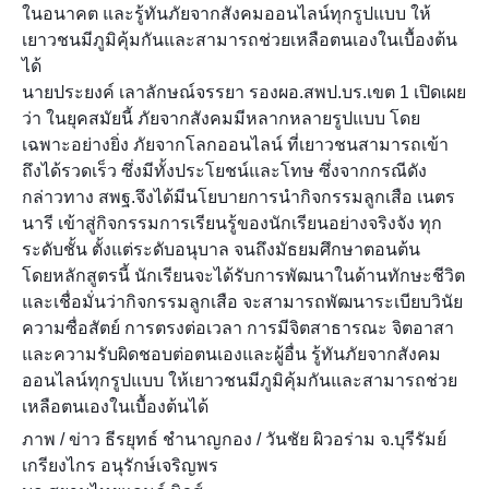
ในอนาคต และรู้ทันภัยจากสังคมออนไลน์ทุกรูปแบบ ให้
เยาวชนมีภูมิคุ้มกันและสามารถช่วยเหลือตนเองในเบื้องต้น
ได้
นายประยงค์ เลาลักษณ์จรรยา รองผอ.สพป.บร.เขต 1 เปิดเผย
ว่า ในยุคสมัยนี้ ภัยจากสังคมมีหลากหลายรูปแบบ โดย
เฉพาะอย่างยิ่ง ภัยจากโลกออนไลน์ ที่เยาวชนสามารถเข้า
ถึงได้รวดเร็ว ซึ่งมีทั้งประโยชน์และโทษ ซึ่งจากกรณีดัง
กล่าวทาง สพฐ.จึงได้มีนโยบายการนำกิจกรรมลูกเสือ เนตร
นารี เข้าสู่กิจกรรมการเรียนรู้ของนักเรียนอย่างจริงจัง ทุก
ระดับชั้น ตั้งแต่ระดับอนุบาล จนถึงมัธยมศึกษาตอนต้น
โดยหลักสูตรนี้ นักเรียนจะได้รับการพัฒนาในด้านทักษะชีวิต
และเชื่อมั่นว่ากิจกรรมลูกเสือ จะสามารถพัฒนาระเบียบวินัย
ความซื่อสัตย์ การตรงต่อเวลา การมีจิตสาธารณะ จิตอาสา
และความรับผิดชอบต่อตนเองและผู้อื่น รู้ทันภัยจากสังคม
ออนไลน์ทุกรูปแบบ ให้เยาวชนมีภูมิคุ้มกันและสามารถช่วย
เหลือตนเองในเบื้องต้นได้
ภาพ / ข่าว ธีรยุทธ์ ชำนาญกอง / วันชัย ผิวอร่าม จ.บุรีรัมย์
เกรียงไกร อนุรักษ์เจริญพร