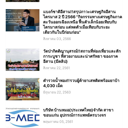
แบงก์ชาติอีสาน!!สรุปภาวะเศรษฐกิจอีสาน
ไตรมาส 2 ปี 2566 "กิจกรรมทางเศรษฐกิจภาค
ตะวันออกเฉียงเหนือ ฟื้นตัวเล็กน้อยเทียบกับ
ไตรมาสก่อน แต่หดตัวเมื่อเทียบกับระยะ
เดียวกันในปีก่อนก่อน"
สิงหาคม 03, 2566
วัดป่ากิตติญานุสรณ์!!สถานที่ท่องเที่ยวและสัก
การะบูชา ที่สวยงามและน่าศรัทธา ของภาค
อีสาน (มีคลิป)
สิงหาคม 22, 2561
ตำรวจน้ำพอง!!รวบผู้ค้ายาเสพติดพร้อมยาบ้า
4,030 เม็ด
มิถุนายน 22, 2563
บริษัท บ้านหมอ(ประเทศไทย)จำกัด สาขา
ขอนแก่น อุปกรณ์การแพทย์ครบวงจร
พฤษภาคม 05, 2561