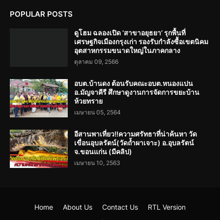
POPULAR POSTS
ดูโฮม ฉลองเปิด ‘สาขาอยุธยา’ รุกพื้นที่
เศรษฐกิจเมืองกรุงเก่า รองรับกำลังซื้อเขตนิคม
อุตสาหกรรมขนาดใหญ่ในภาคกลาง
ตุลาคม 09, 2566
อบต.บ้านดง ต้อนรับคณะอบต.หนองแปน
อ.มัญจาคีรี ศึกษาดูงานการจัดการขยะบ้าน
ห้วยทราย
เมษายน 05, 2564
อีสานพาเที่ยว!!ความศรัทธาที่น่าค้นหา วัด
เขื่อนอุบลรัตน์(วัดถ้ำผาเจาะ) อ.อุบลรัตน์
จ.ขอนแก่น (มีคลิป)
เมษายน 10, 2563
Home
About Us
Contact Us
RTL Version