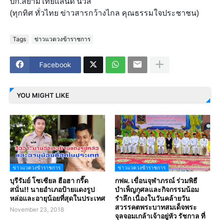
บก.สยามไทยแลนด์ นิวส์
(ทุกทิศ ทั่วไทย ข่าวสารกว้างไกล คุณธรรมใจประชาชน)
Tags
ข่าวแวดวงข้าราชการ
Facebook
YOU MIGHT LIKE
ข่าวแวดวงข้าราชการ
ข่าวแวดวงข้าราชการ
บุรีรัมย์ โซเซียล ฮือฮา กรี๊ด
กฟผ. เขื่อนจุฬาภรณ์ ร่วมพิธี
สนั่น!! นายอำเภอป้ายแดงรูป
บำเพ็ญกุศลและกิจกรรมน้อม
หล่อและอายุน้อยที่สุดในประเทศ
รำลึก เนื่องในวันคล้ายวัน
สวรรคตพระบาทสมเด็จพระ
November 23, 2018
จุลจอมเกล้าเจ้าอยู่หัว รัชกาล ที่