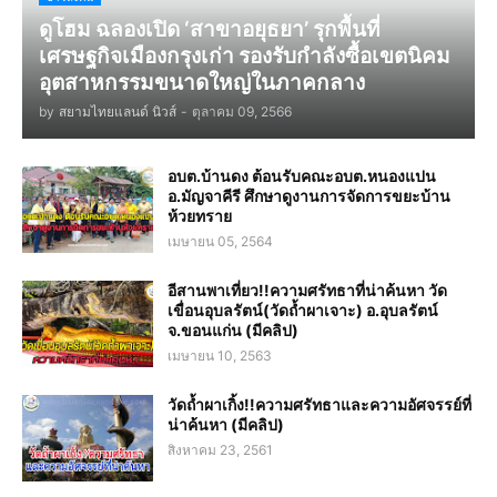
ดูโฮม ฉลองเปิด ‘สาขาอยุธยา’ รุกพื้นที่
เศรษฐกิจเมืองกรุงเก่า รองรับกำลังซื้อเขตนิคม
อุตสาหกรรมขนาดใหญ่ในภาคกลาง
by
สยามไทยแลนด์ นิวส์
-
ตุลาคม 09, 2566
อบต.บ้านดง ต้อนรับคณะอบต.หนองแปน
อ.มัญจาคีรี ศึกษาดูงานการจัดการขยะบ้าน
ห้วยทราย
เมษายน 05, 2564
อีสานพาเที่ยว!!ความศรัทธาที่น่าค้นหา วัด
เขื่อนอุบลรัตน์(วัดถ้ำผาเจาะ) อ.อุบลรัตน์
จ.ขอนแก่น (มีคลิป)
เมษายน 10, 2563
วัดถ้ำผาเกิ้ง!!ความศรัทธาและความอัศจรรย์ที่
น่าค้นหา (มีคลิป)
สิงหาคม 23, 2561