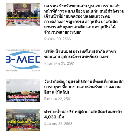
กอ.รมน.จังหวัดขอนแก่น บูรณาการร่วม เจ้า
หน้าที่ตำรวจ สภ.เมืองขอนแก่น สนธิกำลังร่วม
เจ้าหน้าที่ฝ่ายปกครอง ปล่อยแถวระดม
กวาดล้างอาชญากรรม อาวุธปืน ยาเสพติด
สามารถจับกุมยาเสพติด และ อาวุธปืน ได้
จำนวนหลายกระบอก
มีนาคม 09, 2566
บริษัท บ้านหมอ(ประเทศไทย)จำกัด สาขา
ขอนแก่น อุปกรณ์การแพทย์ครบวงจร
พฤษภาคม 05, 2561
วัดป่ากิตติญานุสรณ์!!สถานที่ท่องเที่ยวและสัก
การะบูชา ที่สวยงามและน่าศรัทธา ของภาค
อีสาน (มีคลิป)
สิงหาคม 22, 2561
ตำรวจน้ำพอง!!รวบผู้ค้ายาเสพติดพร้อมยาบ้า
4,030 เม็ด
มิถุนายน 22, 2563