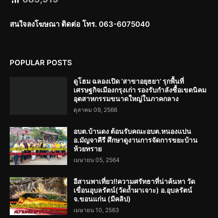
สนใจลงโฆษณา ติดต่อ โทร. 063-6075040
POPULAR POSTS
ดูโฮม ฉลองเปิด ‘สาขาอยุธยา’ รุกพื้นที่
เศรษฐกิจเมืองกรุงเก่า รองรับกำลังซื้อเขตนิคม
อุตสาหกรรมขนาดใหญ่ในภาคกลาง
ตุลาคม 09, 2566
อบต.บ้านดง ต้อนรับคณะอบต.หนองแปน
อ.มัญจาคีรี ศึกษาดูงานการจัดการขยะบ้าน
ห้วยทราย
เมษายน 05, 2564
อีสานพาเที่ยว!!ความศรัทธาที่น่าค้นหา วัด
เขื่อนอุบลรัตน์(วัดถ้ำผาเจาะ) อ.อุบลรัตน์
จ.ขอนแก่น (มีคลิป)
เมษายน 10, 2563