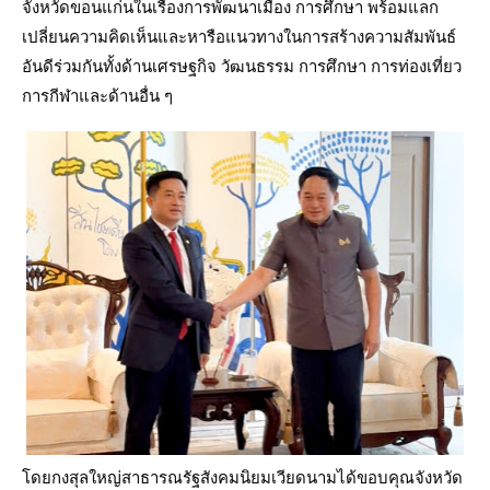
จังหวัดขอนแก่นในเรื่องการพัฒนาเมือง การศึกษา พร้อมแลก
เปลี่ยนความคิดเห็นและหารือแนวทางในการสร้างความสัมพันธ์
อันดีร่วมกันทั้งด้านเศรษฐกิจ วัฒนธรรม การศึกษา การท่องเที่ยว
การกีฬาและด้านอื่น ๆ
โดยกงสุลใหญ่สาธารณรัฐสังคมนิยมเวียดนามได้ขอบคุณจังหวัด