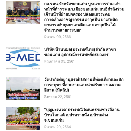
กอ.รมน.จังหวัดขอนแก่น บูรณาการร่วม เจ้า
หน้าที่ตำรวจ สภ.เมืองขอนแก่น สนธิกำลังร่วม
เจ้าหน้าที่ฝ่ายปกครอง ปล่อยแถวระดม
กวาดล้างอาชญากรรม อาวุธปืน ยาเสพติด
สามารถจับกุมยาเสพติด และ อาวุธปืน ได้
จำนวนหลายกระบอก
มีนาคม 09, 2566
บริษัท บ้านหมอ(ประเทศไทย)จำกัด สาขา
ขอนแก่น อุปกรณ์การแพทย์ครบวงจร
พฤษภาคม 05, 2561
วัดป่ากิตติญานุสรณ์!!สถานที่ท่องเที่ยวและสัก
การะบูชา ที่สวยงามและน่าศรัทธา ของภาค
อีสาน (มีคลิป)
สิงหาคม 22, 2561
"บุญผะเหวด"ประเพณีวัฒนธรรมชาวอีสาน
บ้านโสกแต้ ต.ป่าหวายนั่ง อ.บ้านฝาง
จ.ขอนแก่น
มีนาคม 20, 2564