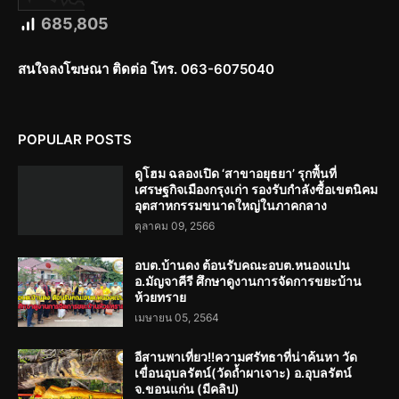
685,805
สนใจลงโฆษณา ติดต่อ โทร. 063-6075040
POPULAR POSTS
ดูโฮม ฉลองเปิด ‘สาขาอยุธยา’ รุกพื้นที่
เศรษฐกิจเมืองกรุงเก่า รองรับกำลังซื้อเขตนิคม
อุตสาหกรรมขนาดใหญ่ในภาคกลาง
ตุลาคม 09, 2566
อบต.บ้านดง ต้อนรับคณะอบต.หนองแปน
อ.มัญจาคีรี ศึกษาดูงานการจัดการขยะบ้าน
ห้วยทราย
เมษายน 05, 2564
อีสานพาเที่ยว!!ความศรัทธาที่น่าค้นหา วัด
เขื่อนอุบลรัตน์(วัดถ้ำผาเจาะ) อ.อุบลรัตน์
จ.ขอนแก่น (มีคลิป)