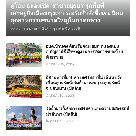
ดูโฮม ฉลองเปิด ‘สาขาอยุธยา’ รุกพื้นที่
เศรษฐกิจเมืองกรุงเก่า รองรับกำลังซื้อเขตนิคม
อุตสาหกรรมขนาดใหญ่ในภาคกลาง
by
สยามไทยแลนด์ นิวส์
-
ตุลาคม 09, 2566
อบต.บ้านดง ต้อนรับคณะอบต.หนองแปน
อ.มัญจาคีรี ศึกษาดูงานการจัดการขยะบ้าน
ห้วยทราย
เมษายน 05, 2564
อีสานพาเที่ยว!!ความศรัทธาที่น่าค้นหา วัด
เขื่อนอุบลรัตน์(วัดถ้ำผาเจาะ) อ.อุบลรัตน์
จ.ขอนแก่น (มีคลิป)
เมษายน 10, 2563
วัดถ้ำผาเกิ้ง!!ความศรัทธาและความอัศจรรย์ที่
น่าค้นหา (มีคลิป)
สิงหาคม 23, 2561