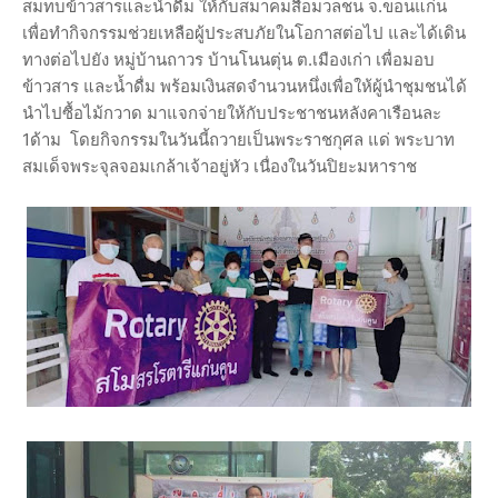
สมทบข้าวสารและน้ำดื่ม ให้กับสมาคมสื่อมวลชน จ.ขอนแก่น
เพื่อทำกิจกรรมช่วยเหลือผู้ประสบภัยในโอกาสต่อไป และได้เดิน
ทางต่อไปยัง หมู่บ้านถาวร บ้านโนนตุ่น ต.เมืองเก่า เพื่อมอบ
ข้าวสาร และน้ำดื่ม พร้อมเงินสดจำนวนหนึ่งเพื่อให้ผู้นำชุมชนได้
นำไปซื้อไม้กวาด มาแจกจ่ายให้กับประชาชนหลังคาเรือนละ
1ด้าม โดยกิจกรรมในวันนี้ถวายเป็นพระราชกุศล แด่ พระบาท
สมเด็จพระจุลจอมเกล้าเจ้าอยู่หัว เนื่องในวันปิยะมหาราช