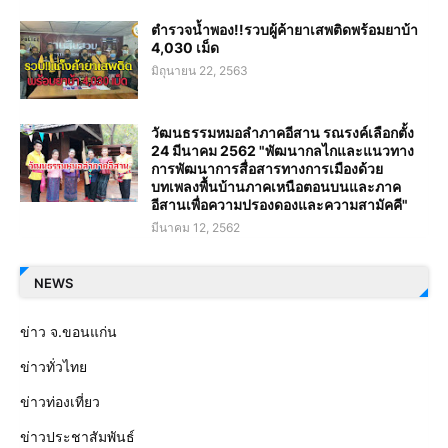
ตำรวจน้ำพอง!!รวบผู้ค้ายาเสพติดพร้อมยาบ้า
4,030 เม็ด
มิถุนายน 22, 2563
วัฒนธรรมหมอลำภาคอีสาน รณรงค์เลือกตั้ง
24 มีนาคม 2562 "พัฒนากลไกและแนวทาง
การพัฒนาการสื่อสารทางการเมืองด้วย
บทเพลงพื้นบ้านภาคเหนือตอนบนและภาค
อีสานเพื่อความปรองดองและความสามัคคี"
มีนาคม 12, 2562
NEWS
ข่าว จ.ขอนแก่น
ข่าวทั่วไทย
ข่าวท่องเที่ยว
ข่าวประชาสัมพันธ์