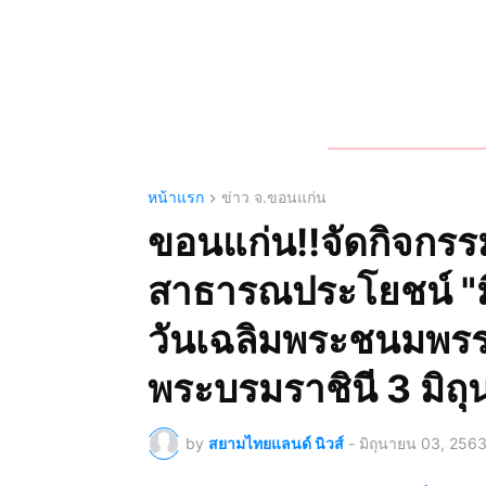
หน้าแรก
ข่าว จ.ขอนแก่น
ขอนแก่น!!จัดกิจกร
สาธารณประโยชน์ "มี
วันเฉลิมพระชนมพรร
พระบรมราชินี 3 มิถ
by
สยามไทยแลนด์ นิวส์
-
มิถุนายน 03, 256