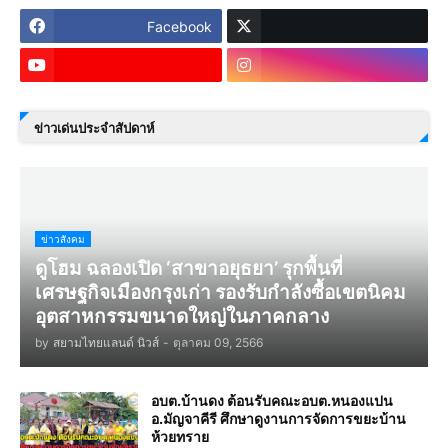
Facebook
ข่าวเด่นประจำสัปดาห์
ข่าวสังคม
ดูโฮม ฉลองเปิด ‘สาขาอยุธยา’ รุกพื้นที่
เศรษฐกิจเมืองกรุงเก่า รองรับกำลังซื้อเขตนิคม
อุตสาหกรรมขนาดใหญ่ในภาคกลาง
by
สยามไทยแลนด์ นิวส์
-
ตุลาคม 09, 2566
อบต.บ้านดง ต้อนรับคณะอบต.หนองแปน
อ.มัญจาคีรี ศึกษาดูงานการจัดการขยะบ้าน
ห้วยทราย