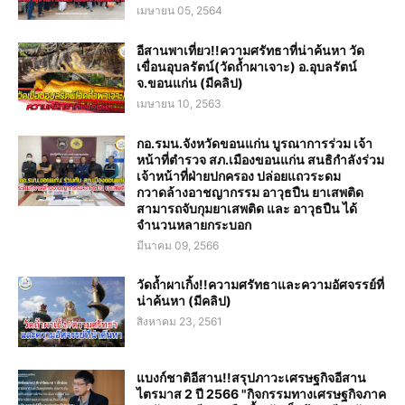
เมษายน 05, 2564
อีสานพาเที่ยว!!ความศรัทธาที่น่าค้นหา วัด
เขื่อนอุบลรัตน์(วัดถ้ำผาเจาะ) อ.อุบลรัตน์
จ.ขอนแก่น (มีคลิป)
เมษายน 10, 2563
กอ.รมน.จังหวัดขอนแก่น บูรณาการร่วม เจ้า
หน้าที่ตำรวจ สภ.เมืองขอนแก่น สนธิกำลังร่วม
เจ้าหน้าที่ฝ่ายปกครอง ปล่อยแถวระดม
กวาดล้างอาชญากรรม อาวุธปืน ยาเสพติด
สามารถจับกุมยาเสพติด และ อาวุธปืน ได้
จำนวนหลายกระบอก
มีนาคม 09, 2566
วัดถ้ำผาเกิ้ง!!ความศรัทธาและความอัศจรรย์ที่
น่าค้นหา (มีคลิป)
สิงหาคม 23, 2561
แบงก์ชาติอีสาน!!สรุปภาวะเศรษฐกิจอีสาน
ไตรมาส 2 ปี 2566 "กิจกรรมทางเศรษฐกิจภาค