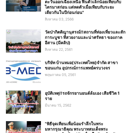
ตะวันออกเฉียงเหนือ ฟื้นตัวเล็กน้อยเทียบกับ
ไตรมาสก่อน แต่หดตัวเมื่อเทียบกับระยะ
เดียวกันในปีก่อนก่อน"
สิงหาคม 03, 2566
วัดป่ากิตติญานุสรณ์!!สถานที่ท่องเที่ยวและสัก
การะบูชา ที่สวยงามและน่าศรัทธา ของภาค
อีสาน (มีคลิป)
สิงหาคม 22, 2561
บริษัท บ้านหมอ(ประเทศไทย)จำกัด สาขา
ขอนแก่น อุปกรณ์การแพทย์ครบวงจร
พฤษภาคม 05, 2561
อุบัติเหตุ!!รถจักรยานยนต์ล้มเอง เสียชีวิต 1
ราย
มีนาคม 15, 2562
“พิธีจุดเทียนเพื่อน้อมรำลึกในพระ
มหากรุณาธิคุณ พระบาทสมเด็จพระ