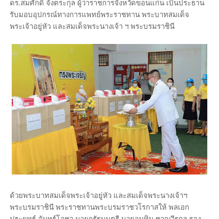
ดร.สมศักดิ์ จังตระกุล ผู้ว่าราชการจังหวัดขอนแก่น เป็นประธาน
รับมอบอุปกรณ์ทางการแพทย์พระราชทาน พระบาทสมเด็จ
พระเจ้าอยู่หัว และสมเด็จพระนางเจ้า ฯ พระบรมราชินี
ด้วยพระบาทสมเด็จพระเจ้าอยู่หัว และสมเด็จพระนางเจ้าฯ
พระบรมราชินี พระราชทานพระบรมราชวโรกาสให้ พลเอก
ประยุทธ์ จันทร์โอชา นายกรัฐมนตรี นายอนุทิน ชาญวีรกูล รอง