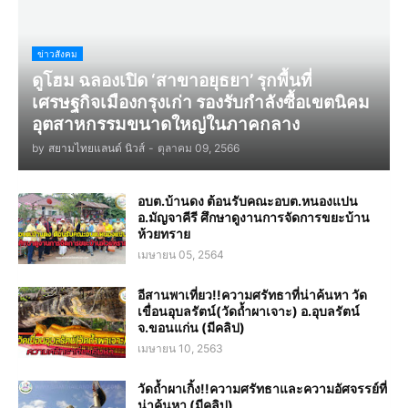
ข่าวสังคม
ดูโฮม ฉลองเปิด ‘สาขาอยุธยา’ รุกพื้นที่
เศรษฐกิจเมืองกรุงเก่า รองรับกำลังซื้อเขตนิคม
อุตสาหกรรมขนาดใหญ่ในภาคกลาง
by
สยามไทยแลนด์ นิวส์
-
ตุลาคม 09, 2566
อบต.บ้านดง ต้อนรับคณะอบต.หนองแปน
อ.มัญจาคีรี ศึกษาดูงานการจัดการขยะบ้าน
ห้วยทราย
เมษายน 05, 2564
อีสานพาเที่ยว!!ความศรัทธาที่น่าค้นหา วัด
เขื่อนอุบลรัตน์(วัดถ้ำผาเจาะ) อ.อุบลรัตน์
จ.ขอนแก่น (มีคลิป)
เมษายน 10, 2563
วัดถ้ำผาเกิ้ง!!ความศรัทธาและความอัศจรรย์ที่
น่าค้นหา (มีคลิป)