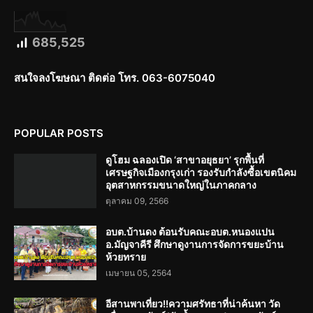
685,525
สนใจลงโฆษณา ติดต่อ โทร. 063-6075040
POPULAR POSTS
ดูโฮม ฉลองเปิด ‘สาขาอยุธยา’ รุกพื้นที่
เศรษฐกิจเมืองกรุงเก่า รองรับกำลังซื้อเขตนิคม
อุตสาหกรรมขนาดใหญ่ในภาคกลาง
ตุลาคม 09, 2566
อบต.บ้านดง ต้อนรับคณะอบต.หนองแปน
อ.มัญจาคีรี ศึกษาดูงานการจัดการขยะบ้าน
ห้วยทราย
เมษายน 05, 2564
อีสานพาเที่ยว!!ความศรัทธาที่น่าค้นหา วัด