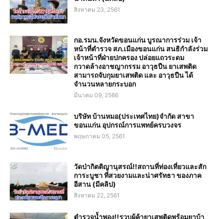
สิงหาคม 23, 2561
กอ.รมน.จังหวัดขอนแก่น บูรณาการร่วม เจ้า
หน้าที่ตำรวจ สภ.เมืองขอนแก่น สนธิกำลังร่วม
เจ้าหน้าที่ฝ่ายปกครอง ปล่อยแถวระดม
กวาดล้างอาชญากรรม อาวุธปืน ยาเสพติด
สามารถจับกุมยาเสพติด และ อาวุธปืน ได้
จำนวนหลายกระบอก
มีนาคม 09, 2566
บริษัท บ้านหมอ(ประเทศไทย)จำกัด สาขา
ขอนแก่น อุปกรณ์การแพทย์ครบวงจร
พฤษภาคม 05, 2561
วัดป่ากิตติญานุสรณ์!!สถานที่ท่องเที่ยวและสัก
การะบูชา ที่สวยงามและน่าศรัทธา ของภาค
อีสาน (มีคลิป)
สิงหาคม 22, 2561
ตำรวจน้ำพอง!!รวบผู้ค้ายาเสพติดพร้อมยาบ้า