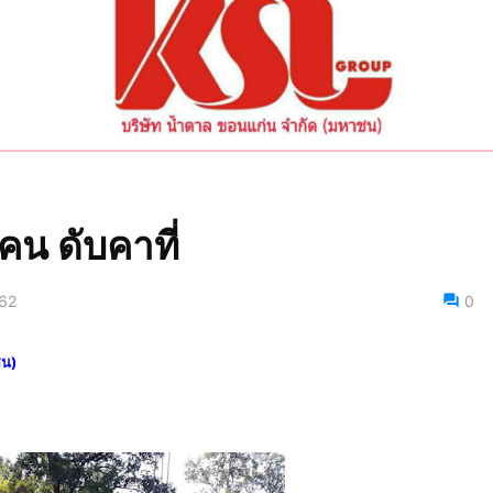
คน ดับคาที่
62
0
ชน)
่