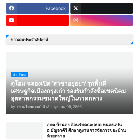
Facebook
ข่าวเด่นประจำสัปดาห์
ข่าวสังคม
ดูโฮม ฉลองเปิด ‘สาขาอยุธยา’ รุกพื้นที่
เศรษฐกิจเมืองกรุงเก่า รองรับกำลังซื้อเขตนิคม
อุตสาหกรรมขนาดใหญ่ในภาคกลาง
by
สยามไทยแลนด์ นิวส์
-
ตุลาคม 09, 2566
อบต.บ้านดง ต้อนรับคณะอบต.หนองแปน
อ.มัญจาคีรี ศึกษาดูงานการจัดการขยะบ้าน
ห้วยทราย