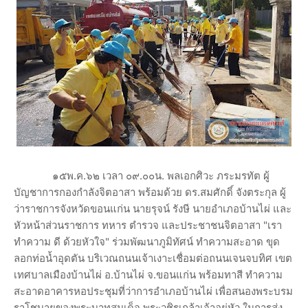
๑๕พ.ค.๖๒ เวลา ๐๙.๐๐น. พลเอกศิวะ ภระมรทัต ผู้
บัญชาการกองกำลังจิตอาสา พร้อมด้วย ดร.สมศักดิ์ จังตระกุล ผู้
ว่าราชการจังหวัดขอนแก่น นายรุจน์ รังษี นายอำเภอบ้านไผ่ และ
หัวหน้าส่วนราชการ ทหาร ตำรวจ และประชาชนจิตอาสา "เรา
ทำความ ดี ด้วยหัวใจ" ร่วมพัฒนาภูมิทัศน์ ทำความสะอาด ขุด
ลอกท่อน้ำอุดตัน บริเวณถนนเจ้าเงาะเชื่อมต่อถนนเจนจบทิศ เขต
เทศบาลเมืองบ้านไผ่ อ.บ้านไผ่ จ.ขอนแก่น พร้อมทาสี ทำความ
สะอาดอาคารหอประชุมที่ว่าการอำเภอบ้านไผ่ เพื่อสนองพระบรม
ราโชบายของพระบาทสมเด็จ พระวชิรเกล้าเจ้าอยู่หัว ในการส่ง