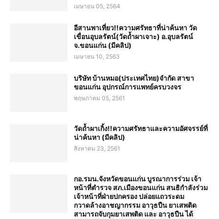
เมษายน 05, 2564
อีสานพาเที่ยว!!ความศรัทธาที่น่าค้นหา วัด
เขื่อนอุบลรัตน์(วัดถ้ำผาเจาะ) อ.อุบลรัตน์
จ.ขอนแก่น (มีคลิป)
เมษายน 10, 2563
บริษัท บ้านหมอ(ประเทศไทย)จำกัด สาขา
ขอนแก่น อุปกรณ์การแพทย์ครบวงจร
พฤษภาคม 05, 2561
วัดถ้ำผาเกิ้ง!!ความศรัทธาและความอัศจรรย์ที่
น่าค้นหา (มีคลิป)
สิงหาคม 23, 2561
กอ.รมน.จังหวัดขอนแก่น บูรณาการร่วม เจ้า
หน้าที่ตำรวจ สภ.เมืองขอนแก่น สนธิกำลังร่วม
เจ้าหน้าที่ฝ่ายปกครอง ปล่อยแถวระดม
กวาดล้างอาชญากรรม อาวุธปืน ยาเสพติด
สามารถจับกุมยาเสพติด และ อาวุธปืน ได้