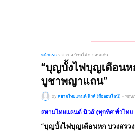
หน้าแรก
ข่าว อ.บ้านไผ่ จ.ขอนแก่น
“บุญบั้งไฟบุญเดือนหก
บูชาพญาแถน”
by
สยามไทยแลนด์ นิวส์ (สื่อออนไลน์)
-
พฤษภ
สยามไทยแลนด์ นิวส์ (ทุกทิศ ทั่ว
“บุญบั้งไฟบุญเดือนหก บวงสรวง