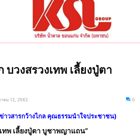
 บวงสรวงเทพ เลี้ยงปู่ตา
าคม 12, 2562
0
ไทย ข่าวสารกว้างไกล คุณธรรมนำใจประชาชน)
เทพ เลี้ยงปู่ตา บูชาพญาแถน”