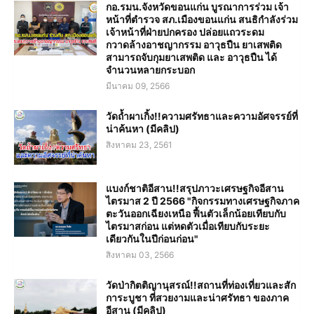
กอ.รมน.จังหวัดขอนแก่น บูรณาการร่วม เจ้า
หน้าที่ตำรวจ สภ.เมืองขอนแก่น สนธิกำลังร่วม
เจ้าหน้าที่ฝ่ายปกครอง ปล่อยแถวระดม
กวาดล้างอาชญากรรม อาวุธปืน ยาเสพติด
สามารถจับกุมยาเสพติด และ อาวุธปืน ได้
จำนวนหลายกระบอก
มีนาคม 09, 2566
วัดถ้ำผาเกิ้ง!!ความศรัทธาและความอัศจรรย์ที่
น่าค้นหา (มีคลิป)
สิงหาคม 23, 2561
แบงก์ชาติอีสาน!!สรุปภาวะเศรษฐกิจอีสาน
ไตรมาส 2 ปี 2566 "กิจกรรมทางเศรษฐกิจภาค
ตะวันออกเฉียงเหนือ ฟื้นตัวเล็กน้อยเทียบกับ
ไตรมาสก่อน แต่หดตัวเมื่อเทียบกับระยะ
เดียวกันในปีก่อนก่อน"
สิงหาคม 03, 2566
วัดป่ากิตติญานุสรณ์!!สถานที่ท่องเที่ยวและสัก
การะบูชา ที่สวยงามและน่าศรัทธา ของภาค
อีสาน (มีคลิป)