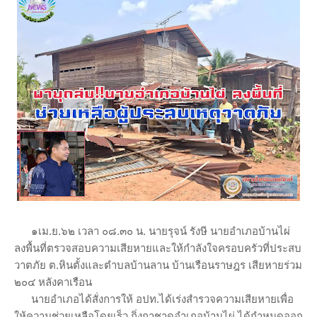
๑เม.ย.๖๒ เวลา ๐๘.๓๐ น. นายรุจน์ รังษี นายอำเภอบ้านไผ่
ลงพื้นที่ตรวจสอบความเสียหายและให้กำลังใจครอบครัวที่ประสบ
วาตภัย ต.หินตั้งและตำบลบ้านลาน บ้านเรือนราษฎร เสียหายร่วม
๒๐๔ หลังคาเรือน
นายอำเภอได้สั่งการให้ อปท.ได้เร่งสำรวจความเสียหายเพื่อ
ให้ความช่วยเหลือโดยเร็ว กิ่งกาชาดอำเภอบ้านไผ่ ได้กำหนดออก