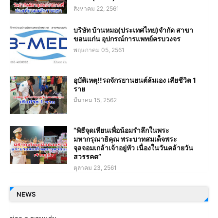
สิงหาคม 22, 2561
บริษัท บ้านหมอ(ประเทศไทย)จำกัด สาขา
ขอนแก่น อุปกรณ์การแพทย์ครบวงจร
พฤษภาคม 05, 2561
อุบัติเหตุ!!รถจักรยานยนต์ล้มเอง เสียชีวิต 1
ราย
มีนาคม 15, 2562
“พิธีจุดเทียนเพื่อน้อมรำลึกในพระ
มหากรุณาธิคุณ พระบาทสมเด็จพระ
จุลจอมเกล้าเจ้าอยู่หัว เนื่องในวันคล้ายวัน
สวรรคต”
ตุลาคม 23, 2561
NEWS