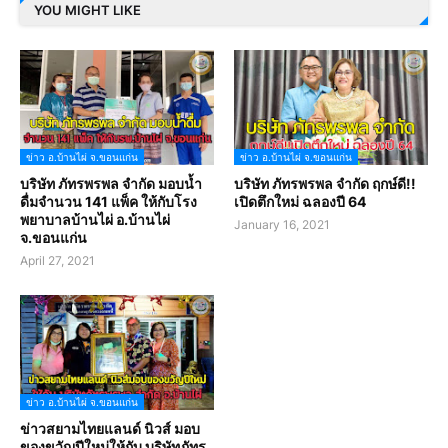
YOU MIGHT LIKE
ข่าว อ.บ้านไผ่ จ.ขอนแก่น
ข่าว อ.บ้านไผ่ จ.ขอนแก่น
บริษัท ภัทรพรพล จำกัด มอบน้ำ
บริษัท ภัทรพรพล จำกัด ฤกษ์ดี!!
ดื่มจำนวน 141 แพ็ค ให้กับโรง
เปิดตึกใหม่ ฉลองปี 64
พยาบาลบ้านไผ่ อ.บ้านไผ่
January 16, 2021
จ.ขอนแก่น
April 27, 2021
ข่าว อ.บ้านไผ่ จ.ขอนแก่น
ข่าวสยามไทยแลนด์ นิวส์ มอบ
ของขวัญปีใหม่ให้กับ บริษัทภัทร