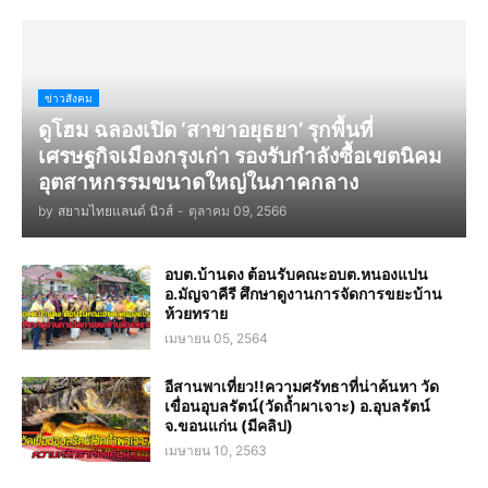
ข่าวสังคม
ดูโฮม ฉลองเปิด ‘สาขาอยุธยา’ รุกพื้นที่
เศรษฐกิจเมืองกรุงเก่า รองรับกำลังซื้อเขตนิคม
อุตสาหกรรมขนาดใหญ่ในภาคกลาง
by
สยามไทยแลนด์ นิวส์
-
ตุลาคม 09, 2566
อบต.บ้านดง ต้อนรับคณะอบต.หนองแปน
อ.มัญจาคีรี ศึกษาดูงานการจัดการขยะบ้าน
ห้วยทราย
เมษายน 05, 2564
อีสานพาเที่ยว!!ความศรัทธาที่น่าค้นหา วัด
เขื่อนอุบลรัตน์(วัดถ้ำผาเจาะ) อ.อุบลรัตน์
จ.ขอนแก่น (มีคลิป)
เมษายน 10, 2563