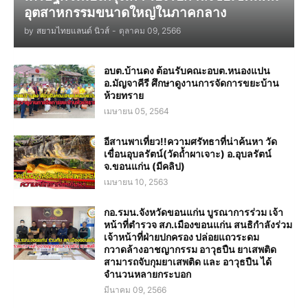
อุตสาหกรรมขนาดใหญ่ในภาคกลาง
by
สยามไทยแลนด์ นิวส์
-
ตุลาคม 09, 2566
อบต.บ้านดง ต้อนรับคณะอบต.หนองแปน
อ.มัญจาคีรี ศึกษาดูงานการจัดการขยะบ้าน
ห้วยทราย
เมษายน 05, 2564
อีสานพาเที่ยว!!ความศรัทธาที่น่าค้นหา วัด
เขื่อนอุบลรัตน์(วัดถ้ำผาเจาะ) อ.อุบลรัตน์
จ.ขอนแก่น (มีคลิป)
เมษายน 10, 2563
กอ.รมน.จังหวัดขอนแก่น บูรณาการร่วม เจ้า
หน้าที่ตำรวจ สภ.เมืองขอนแก่น สนธิกำลังร่วม
เจ้าหน้าที่ฝ่ายปกครอง ปล่อยแถวระดม
กวาดล้างอาชญากรรม อาวุธปืน ยาเสพติด
สามารถจับกุมยาเสพติด และ อาวุธปืน ได้
จำนวนหลายกระบอก
มีนาคม 09, 2566