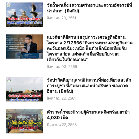
วัดถ้ำผาเกิ้ง!!ความศรัทธาและความอัศจรรย์ที่
น่าค้นหา (มีคลิป)
สิงหาคม 23, 2561
แบงก์ชาติอีสาน!!สรุปภาวะเศรษฐกิจอีสาน
ไตรมาส 2 ปี 2566 "กิจกรรมทางเศรษฐกิจภาค
ตะวันออกเฉียงเหนือ ฟื้นตัวเล็กน้อยเทียบกับ
ไตรมาสก่อน แต่หดตัวเมื่อเทียบกับระยะ
เดียวกันในปีก่อนก่อน"
สิงหาคม 03, 2566
วัดป่ากิตติญานุสรณ์!!สถานที่ท่องเที่ยวและสัก
การะบูชา ที่สวยงามและน่าศรัทธา ของภาค
อีสาน (มีคลิป)
สิงหาคม 22, 2561
ตำรวจน้ำพอง!!รวบผู้ค้ายาเสพติดพร้อมยาบ้า
4,030 เม็ด
มิถุนายน 22, 2563