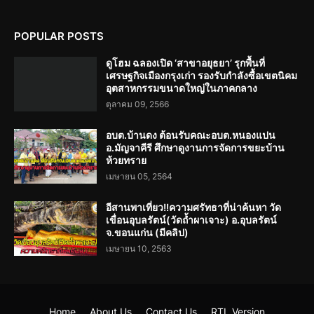
POPULAR POSTS
ดูโฮม ฉลองเปิด ‘สาขาอยุธยา’ รุกพื้นที่
เศรษฐกิจเมืองกรุงเก่า รองรับกำลังซื้อเขตนิคม
อุตสาหกรรมขนาดใหญ่ในภาคกลาง
ตุลาคม 09, 2566
อบต.บ้านดง ต้อนรับคณะอบต.หนองแปน
อ.มัญจาคีรี ศึกษาดูงานการจัดการขยะบ้าน
ห้วยทราย
เมษายน 05, 2564
อีสานพาเที่ยว!!ความศรัทธาที่น่าค้นหา วัด
เขื่อนอุบลรัตน์(วัดถ้ำผาเจาะ) อ.อุบลรัตน์
จ.ขอนแก่น (มีคลิป)
เมษายน 10, 2563
Home
About Us
Contact Us
RTL Version