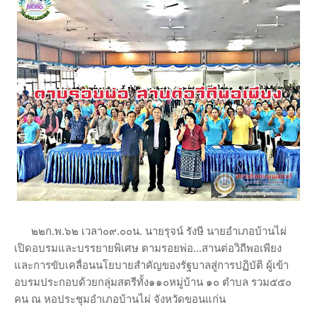
๒๒ก.พ.๖๒ เวลา๐๙.๐๐น. นายรุจน์ รังษี นายอำเภอบ้านไผ่
เปิดอบรมและบรรยายพิเศษ ตามรอยพ่อ...สานต่อวิถีพอเพียง
และการขับเคลื่อนนโยบายสำคัญของรัฐบาลสู่การปฏิบัติ ผู้เข้า
อบรมประกอบด้วยกลุ่มสตรีทั้ง๑๑๐หมู่บ้าน ๑๐ ตำบล รวม๕๕๐
คน ณ หอประชุมอำเภอบ้านไผ่ จังหวัดขอนแก่น