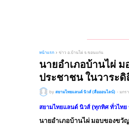
หน้าแรก
ข่าว อ.บ้านไผ่ จ.ขอนแก่น
นายอำเภอบ้านไผ่ มอ
ประชาชน ในวาระดิถีข
by
สยามไทยแลนด์ นิวส์ (สื่อออนไลน์)
-
มกรา
สยามไทยแลนด์ นิวส์ (ทุกทิศ ทั่ว
นายอำเภอบ้านไผ่ มอบของขวัญปี