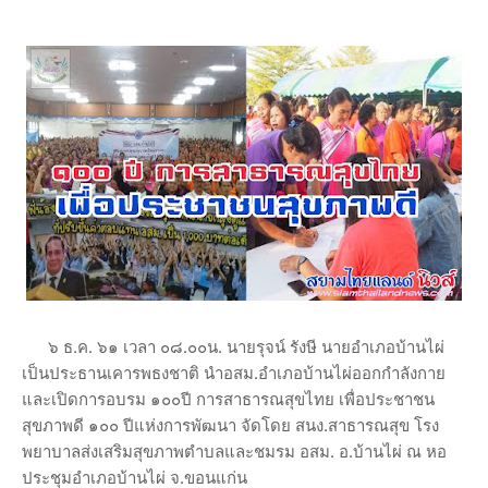
๖ ธ.ค. ๖๑ เวลา ๐๘.๐๐น. นายรุจน์ รังษี นายอำเภอบ้านไผ่
เป็นประธานเคารพธงชาติ นำอสม.อำเภอบ้านไผ่ออกกำลังกาย
และเปิดการอบรม ๑๐๐ปี การสาธารณสุขไทย เพื่อประชาชน
สุขภาพดี ๑๐๐ ปีแห่งการพัฒนา จัดโดย สนง.สาธารณสุข โรง
พยาบาลส่งเสริมสุขภาพตำบลและชมรม อสม. อ.บ้านไผ่ ณ หอ
ประชุมอำเภอบ้านไผ่ จ.ขอนแก่น