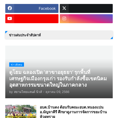
Facebook
ข่าวเด่นประจำสัปดาห์
ข่าวสังคม
ดูโฮม ฉลองเปิด ‘สาขาอยุธยา’ รุกพื้นที่
เศรษฐกิจเมืองกรุงเก่า รองรับกำลังซื้อเขตนิคม
อุตสาหกรรมขนาดใหญ่ในภาคกลาง
by
สยามไทยแลนด์ นิวส์
-
ตุลาคม 09, 2566
อบต.บ้านดง ต้อนรับคณะอบต.หนองแปน
อ.มัญจาคีรี ศึกษาดูงานการจัดการขยะบ้าน
ห้วยทราย