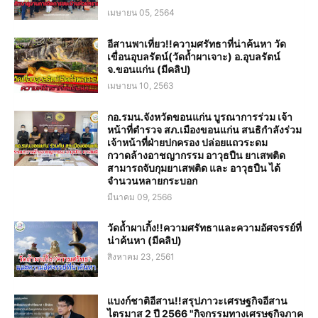
เมษายน 05, 2564
อีสานพาเที่ยว!!ความศรัทธาที่น่าค้นหา วัด
เขื่อนอุบลรัตน์(วัดถ้ำผาเจาะ) อ.อุบลรัตน์
จ.ขอนแก่น (มีคลิป)
เมษายน 10, 2563
กอ.รมน.จังหวัดขอนแก่น บูรณาการร่วม เจ้า
หน้าที่ตำรวจ สภ.เมืองขอนแก่น สนธิกำลังร่วม
เจ้าหน้าที่ฝ่ายปกครอง ปล่อยแถวระดม
กวาดล้างอาชญากรรม อาวุธปืน ยาเสพติด
สามารถจับกุมยาเสพติด และ อาวุธปืน ได้
จำนวนหลายกระบอก
มีนาคม 09, 2566
วัดถ้ำผาเกิ้ง!!ความศรัทธาและความอัศจรรย์ที่
น่าค้นหา (มีคลิป)
สิงหาคม 23, 2561
แบงก์ชาติอีสาน!!สรุปภาวะเศรษฐกิจอีสาน
ไตรมาส 2 ปี 2566 "กิจกรรมทางเศรษฐกิจภาค