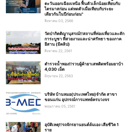
ตะวันออกเฉียงเหนือ ฟื้นตัวเล็กน้อยเทียบกับ
ไตรมาสก่อน แต่หดตัวเมื่อเทียบกับระยะ
เดียวกันในปีก่อนก่อน"
สิงหาคม 03, 2566
วัดป่ากิตติญานุสรณ์!!สถานที่ท่องเที่ยวและสัก
การะบูชา ที่สวยงามและน่าศรัทธา ของภาค
อีสาน (มีคลิป)
สิงหาคม 22, 2561
ตำรวจน้ำพอง!!รวบผู้ค้ายาเสพติดพร้อมยาบ้า
4,030 เม็ด
มิถุนายน 22, 2563
บริษัท บ้านหมอ(ประเทศไทย)จำกัด สาขา
ขอนแก่น อุปกรณ์การแพทย์ครบวงจร
พฤษภาคม 05, 2561
อุบัติเหตุ!!รถจักรยานยนต์ล้มเอง เสียชีวิต 1
ราย