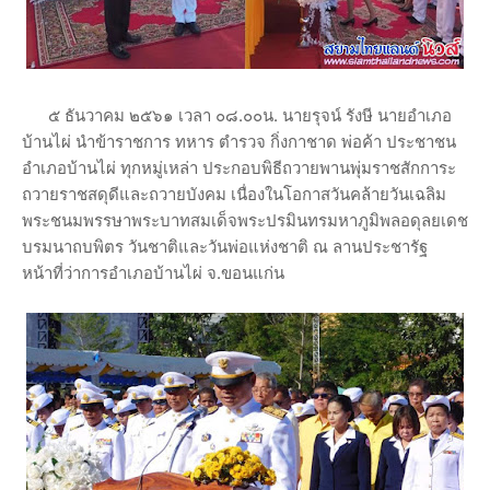
๕ ธันวาคม ๒๕๖๑ เวลา ๐๘.๐๐น. นายรุจน์ รังษี นายอำเภอ
บ้านไผ่ นำข้าราชการ ทหาร ตำรวจ กิ่งกาชาด พ่อค้า ประชาชน
อำเภอบ้านไผ่ ทุกหมู่เหล่า ประกอบพิธีถวายพานพุ่มราชสักการะ
ถวายราชสดุดีและถวายบังคม เนื่องในโอกาสวันคล้ายวันเฉลิม
พระชนมพรรษาพระบาทสมเด็จพระปรมินทรมหาภูมิพลอดุลยเดช
บรมนาถบพิตร วันชาติและวันพ่อแห่งชาติ ณ ลานประชารัฐ
หน้าที่ว่าการอำเภอบ้านไผ่ จ.ขอนแก่น