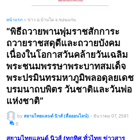
หน้าแรก
ข่าว อ.บ้านไผ่ จ.ขอนแก่น
“พิธีถวายพานพุ่มราชสักการะ
ถวายราชสดุดีและถวายบังคม
เนื่องในโอกาสวันคล้ายวันเฉลิม
พระชนมพรรษาพระบาทสมเด็จ
พระปรมินทรมหาภูมิพลอดุลยเดช
บรมนาถบพิตร วันชาติและวันพ่อ
แห่งชาติ”
by
สยามไทยแลนด์ นิวส์ (สื่อออนไลน์)
-
ธันวาคม 07, 2561
0
สยามไทยแลนด์ นิวส์ (ทุกทิศ ทั่วไทย ข่าวสาร