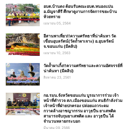
อบต.บ้านดง ต้อนรับคณะอบต.หนองแปน
อ.มัญจาคีรี ศึกษาดูงานการจัดการขยะบ้าน
ห้วยทราย
เมษายน 05, 2564
อีสานพาเที่ยว!!ความศรัทธาที่น่าค้นหา วัด
เขื่อนอุบลรัตน์(วัดถ้ำผาเจาะ) อ.อุบลรัตน์
จ.ขอนแก่น (มีคลิป)
เมษายน 10, 2563
วัดถ้ำผาเกิ้ง!!ความศรัทธาและความอัศจรรย์ที่
น่าค้นหา (มีคลิป)
สิงหาคม 23, 2561
กอ.รมน.จังหวัดขอนแก่น บูรณาการร่วม เจ้า
หน้าที่ตำรวจ สภ.เมืองขอนแก่น สนธิกำลังร่วม
เจ้าหน้าที่ฝ่ายปกครอง ปล่อยแถวระดม
กวาดล้างอาชญากรรม อาวุธปืน ยาเสพติด
สามารถจับกุมยาเสพติด และ อาวุธปืน ได้
จำนวนหลายกระบอก
มีนาคม 09, 2566