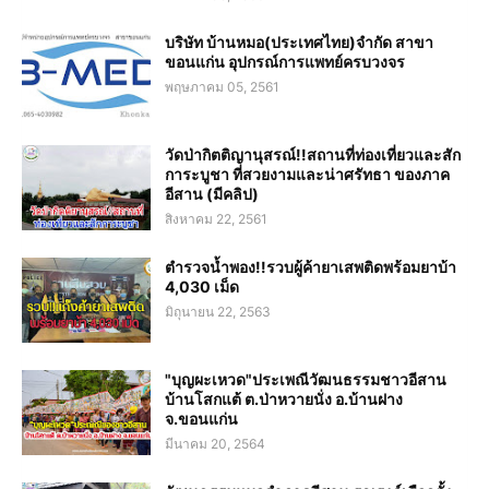
บริษัท บ้านหมอ(ประเทศไทย)จำกัด สาขา
ขอนแก่น อุปกรณ์การแพทย์ครบวงจร
พฤษภาคม 05, 2561
วัดป่ากิตติญานุสรณ์!!สถานที่ท่องเที่ยวและสัก
การะบูชา ที่สวยงามและน่าศรัทธา ของภาค
อีสาน (มีคลิป)
สิงหาคม 22, 2561
ตำรวจน้ำพอง!!รวบผู้ค้ายาเสพติดพร้อมยาบ้า
4,030 เม็ด
มิถุนายน 22, 2563
"บุญผะเหวด"ประเพณีวัฒนธรรมชาวอีสาน
บ้านโสกแต้ ต.ป่าหวายนั่ง อ.บ้านฝาง
จ.ขอนแก่น
มีนาคม 20, 2564