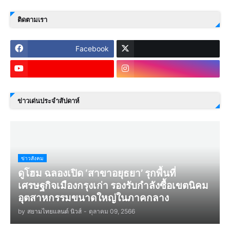
ติดตามเรา
Facebook
ข่าวเด่นประจำสัปดาห์
ข่าวสังคม
ดูโฮม ฉลองเปิด ‘สาขาอยุธยา’ รุกพื้นที่
เศรษฐกิจเมืองกรุงเก่า รองรับกำลังซื้อเขตนิคม
อุตสาหกรรมขนาดใหญ่ในภาคกลาง
by
สยามไทยแลนด์ นิวส์
-
ตุลาคม 09, 2566