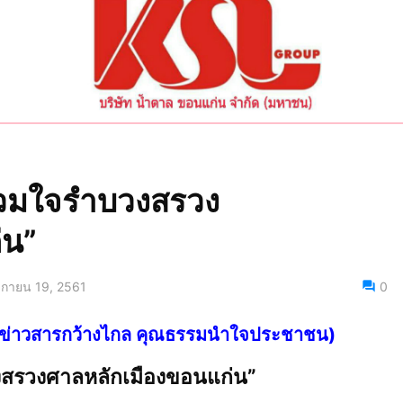
่วมใจรำบวงสรวง
่น”
ิกายน 19, 2561
0
ไทย ข่าวสารกว้างไกล คุณธรรมนำใจประชาชน)
งสรวงศาลหลักเมืองขอนแก่น”