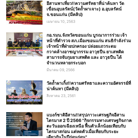
อีสานพาเที่ยว!!ความศรัทธาที่น่าค้นหา วัด
เขื่อนอุบลรัตน์(วัดถ้ำผาเจาะ) อ.อุบลรัตน์
จ.ขอนแก่น (มีคลิป)
เมษายน 10, 2563
กอ.รมน.จังหวัดขอนแก่น บูรณาการร่วม เจ้า
หน้าที่ตำรวจ สภ.เมืองขอนแก่น สนธิกำลังร่วม
เจ้าหน้าที่ฝ่ายปกครอง ปล่อยแถวระดม
กวาดล้างอาชญากรรม อาวุธปืน ยาเสพติด
สามารถจับกุมยาเสพติด และ อาวุธปืน ได้
จำนวนหลายกระบอก
มีนาคม 09, 2566
วัดถ้ำผาเกิ้ง!!ความศรัทธาและความอัศจรรย์ที่
น่าค้นหา (มีคลิป)
สิงหาคม 23, 2561
แบงก์ชาติอีสาน!!สรุปภาวะเศรษฐกิจอีสาน
ไตรมาส 2 ปี 2566 "กิจกรรมทางเศรษฐกิจภาค
ตะวันออกเฉียงเหนือ ฟื้นตัวเล็กน้อยเทียบกับ
ไตรมาสก่อน แต่หดตัวเมื่อเทียบกับระยะ
เดียวกันในปีก่อนก่อน"