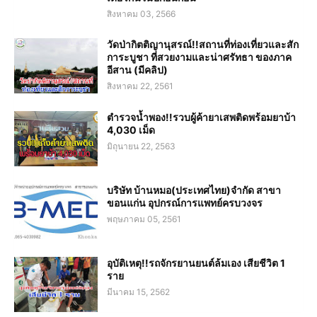
สิงหาคม 03, 2566
วัดป่ากิตติญานุสรณ์!!สถานที่ท่องเที่ยวและสัก
การะบูชา ที่สวยงามและน่าศรัทธา ของภาค
อีสาน (มีคลิป)
สิงหาคม 22, 2561
ตำรวจน้ำพอง!!รวบผู้ค้ายาเสพติดพร้อมยาบ้า
4,030 เม็ด
มิถุนายน 22, 2563
บริษัท บ้านหมอ(ประเทศไทย)จำกัด สาขา
ขอนแก่น อุปกรณ์การแพทย์ครบวงจร
พฤษภาคม 05, 2561
อุบัติเหตุ!!รถจักรยานยนต์ล้มเอง เสียชีวิต 1
ราย
มีนาคม 15, 2562