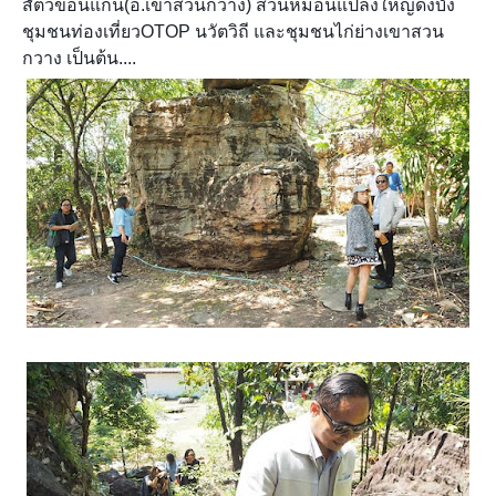
สัตว์ขอนแก่น(อ.เขาสวนกวาง) สวนหม่อนแปลงใหญ่ดงบัง
ชุมชนท่องเที่ยวOTOP นวัตวิถี และชุมชนไก่ย่างเขาสวน
กวาง เป็นต้น....