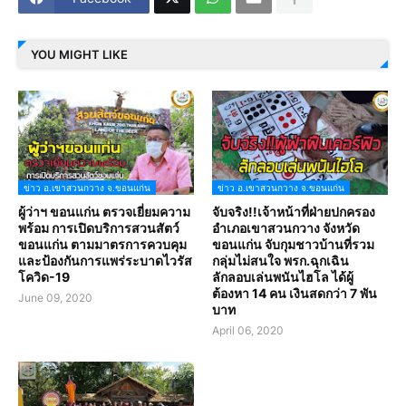
YOU MIGHT LIKE
ข่าว อ.เขาสวนกวาง จ.ขอนแก่น
ข่าว อ.เขาสวนกวาง จ.ขอนแก่น
ผู้ว่าฯ ขอนแก่น ตรวจเยี่ยมความ
จับจริง!!เจ้าหน้าที่ฝ่ายปกครอง
พร้อม การเปิดบริการสวนสัตว์
อำเภอเขาสวนกวาง จังหวัด
ขอนแก่น ตามมาตรการควบคุม
ขอนแก่น จับกุมชาวบ้านที่รวม
และป้องกันการแพร่ระบาดไวรัส
กลุ่มไม่สนใจ พรก.ฉุกเฉิน
โควิด-19
ลักลอบเล่นพนันไฮโล ได้ผู้
ต้องหา 14 คน เงินสดกว่า 7 พัน
June 09, 2020
บาท
April 06, 2020