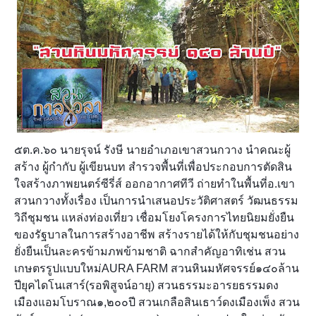
๕ต.ค.๖๐ นายรุจน์ รังษี นายอำเภอเขาสวนกวาง นำคณะผู้
สร้าง ผู้กำกับ ผู้เขียนบท สำรวจพื้นที่เพื่อประกอบการตัดสิน
ใจสร้างภาพยนตร์ซีรี่ส์ ออกอากาศทีวี ถ่ายทำในพื้นที่อ.เขา
สวนกวางทั้งเรื่อง เป็นการนำเสนอประวัติศาสตร์ วัฒนธรรม
วิถีชุมชน แหล่งท่องเที่ยว เชื่อมโยงโครงการไทยนิยมยั่งยืน
ของรัฐบาลในการสร้างอาชีพ สร้างรายได้ให้กับชุมชนอย่าง
ยั่งยืนเป็นละครข้ามภพข้ามชาติ ฉากสำคัญอาทิเช่น สวน
เกษตรรูปแบบใหม่A
URA FARM สวนหินมหัศจรรย์๑๔๐ล้าน
ปียุคไดโนเสาร์(รอพิสูจน์อายุ) สวนธรรมะอารยธรรมดง
เมืองแอมโบราณ๑,๒๐๐ปี สวนเกลือสินเธาว์ดงเมืองเพ็ง สวน