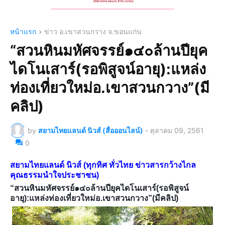
หน้าแรก
ข่าว อ.เขาสวนกวาง จ.ขอนแก่น
“สวนหินมหัศจรรย์๑๔๐ล้านปียุค
ไดโนเสาร์(รอพิสูจน์อายุ):แหล่ง
ท่องเที่ยวใหม่อ.เขาสวนกวาง”(มี
คลิป)
by
สยามไทยแลนด์ นิวส์ (สื่อออนไลน์)
-
ตุลาคม 09, 2561
0
สยามไทยแลนด์ นิวส์ (ทุกทิศ ทั่วไทย ข่าวสารกว้างไกล
คุณธรรมนำใจประชาชน)
“สวนหินมหัศจรรย์๑๔๐ล้านปียุคไดโนเสาร์(รอพิสูจน์
อายุ):แหล่งท่องเที่ยวใหม่อ.เขาสวนกวาง”(มีคลิป)