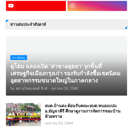
ข่าวเด่นประจำสัปดาห์
ข่าวสังคม
ดูโฮม ฉลองเปิด ‘สาขาอยุธยา’ รุกพื้นที่
เศรษฐกิจเมืองกรุงเก่า รองรับกำลังซื้อเขตนิคม
อุตสาหกรรมขนาดใหญ่ในภาคกลาง
by
สยามไทยแลนด์ นิวส์
-
ตุลาคม 09, 2566
อบต.บ้านดง ต้อนรับคณะอบต.หนองแปน
อ.มัญจาคีรี ศึกษาดูงานการจัดการขยะบ้าน
ห้วยทราย
เมษายน 05, 2564