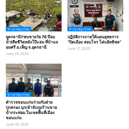
ข่าวอาชญากรรม
ข่าวอาชญากรรม
อุดรธานี!!พบชายวัย 76 ปีจม
ปฏิบัติการภายใต้แผนยุทธการ
น้ำlสียชีวิตหลังโป๊ะล่ม ที่บ้านจ
“ปิดเมือv สยบโจร โค่นอิทธิพล”
อมศรี อ.เพ็ญ จ.อุดรธานี
June 17, 2025
June 19, 2025
ข่าวอาชญากรรม
ตำรวจขอนแก่นร่วมกับฝ่าย
ปกครอง บุกเข้าจับกุมร้านขาย
น้ำกระท่อม ในเขตพื้นที่เมือง
ขอนแก่น
June 16, 2025