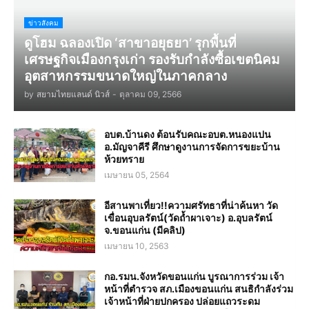
ข่าวสังคม
ดูโฮม ฉลองเปิด ‘สาขาอยุธยา’ รุกพื้นที่
เศรษฐกิจเมืองกรุงเก่า รองรับกำลังซื้อเขตนิคม
อุตสาหกรรมขนาดใหญ่ในภาคกลาง
by
สยามไทยแลนด์ นิวส์
-
ตุลาคม 09, 2566
อบต.บ้านดง ต้อนรับคณะอบต.หนองแปน
อ.มัญจาคีรี ศึกษาดูงานการจัดการขยะบ้าน
ห้วยทราย
เมษายน 05, 2564
อีสานพาเที่ยว!!ความศรัทธาที่น่าค้นหา วัด
เขื่อนอุบลรัตน์(วัดถ้ำผาเจาะ) อ.อุบลรัตน์
จ.ขอนแก่น (มีคลิป)
เมษายน 10, 2563
กอ.รมน.จังหวัดขอนแก่น บูรณาการร่วม เจ้า
หน้าที่ตำรวจ สภ.เมืองขอนแก่น สนธิกำลังร่วม
เจ้าหน้าที่ฝ่ายปกครอง ปล่อยแถวระดม