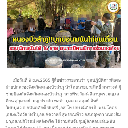
เมื่อวันที่ 9 ธ.ค.2565 ผู้สื่อข่าวรายงานว่า ชุดปฎิบัติการพิเศษ
ฝ่ายปกครองจังหวัดหนองบัวลำภู นำโดยนายประสิทธิ์ มหาวงค์ ผู้
ช่วยป้องกันจังหวัดหนองบัวลำภู นายพีระวัฒน์ สีลาบุตร ,มญ.เส
ถียน สุกุมาลย์ ,มญ.ประจัก พลท้าว,มต.ต.อดุลย์ สิทธิ
วิเศษ,มว.ต.อนันตศักดิ์ ทับศรี ,อส.โท ปกรณ์เกียรติ พรมโคตร
,อส.ต.วิทวัส บังใบ,อส.ชัชวาลย์ สุพรรณท้าว,อส.กฤษดา หนองสิม
มา,อส.ท.สิโรตม์ ผลจังหรีด ได้ร่วมกันจับกุมผู้ลักลอบเล่นพนัน