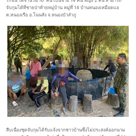
ไก่ชน ได้จำนวน 16 คน เป็นชาย 14 คน หญิง 2 คน สามารถ
จับกุมได้ที่ชายป่าท้ายหมู่บ้าน หมู่ที่ 14 บ้านหนองเหมือดแอ
ต.หนองเรือ อ.โนนสัง จ.หนองบัวลำภู
สืบเนื่องชุดจับกุมได้รับแจ้งจากชาวบ้านซึ่งไม่ประสงค์ออกนาม