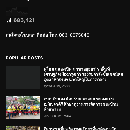
685,421
สนใจลงโฆษณา ติดต่อ โทร. 063-6075040
POPULAR POSTS
ดูโฮม ฉลองเปิด ‘สาขาอยุธยา’ รุกพื้นที่
เศรษฐกิจเมืองกรุงเก่า รองรับกำลังซื้อเขตนิคม
อุตสาหกรรมขนาดใหญ่ในภาคกลาง
ตุลาคม 09, 2566
อบต.บ้านดง ต้อนรับคณะอบต.หนองแปน
อ.มัญจาคีรี ศึกษาดูงานการจัดการขยะบ้าน
ห้วยทราย
เมษายน 05, 2564
อีสานพาเที่ยว!!ความศรัทธาที่น่าค้นหา วัด