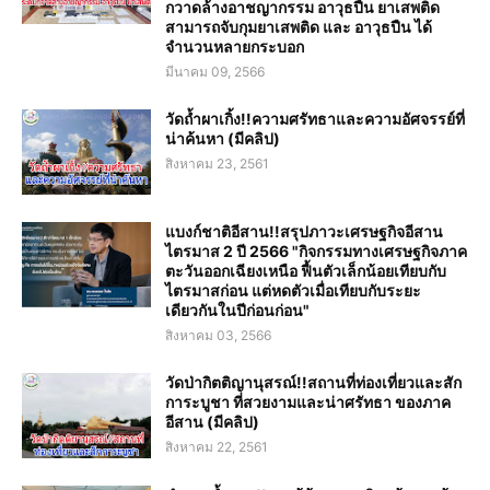
กวาดล้างอาชญากรรม อาวุธปืน ยาเสพติด
สามารถจับกุมยาเสพติด และ อาวุธปืน ได้
จำนวนหลายกระบอก
มีนาคม 09, 2566
วัดถ้ำผาเกิ้ง!!ความศรัทธาและความอัศจรรย์ที่
น่าค้นหา (มีคลิป)
สิงหาคม 23, 2561
แบงก์ชาติอีสาน!!สรุปภาวะเศรษฐกิจอีสาน
ไตรมาส 2 ปี 2566 "กิจกรรมทางเศรษฐกิจภาค
ตะวันออกเฉียงเหนือ ฟื้นตัวเล็กน้อยเทียบกับ
ไตรมาสก่อน แต่หดตัวเมื่อเทียบกับระยะ
เดียวกันในปีก่อนก่อน"
สิงหาคม 03, 2566
วัดป่ากิตติญานุสรณ์!!สถานที่ท่องเที่ยวและสัก
การะบูชา ที่สวยงามและน่าศรัทธา ของภาค
อีสาน (มีคลิป)
สิงหาคม 22, 2561