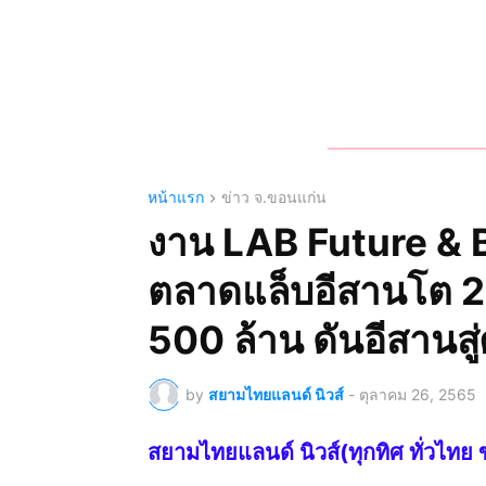
หน้าแรก
ข่าว จ.ขอนแก่น
งาน LAB Future & 
ตลาดแล็บอีสานโต 2 
500 ล้าน ดันอีสานสู
by
สยามไทยแลนด์ นิวส์
-
ตุลาคม 26, 2565
สยามไทยแลนด์ นิวส์(ทุกทิศ ทั่วไ